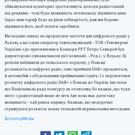
збільшуватися аудиторія і зростатимуть доходи радіостанцій
від реклами – тоді буде можливість потихеньку піднімати ціни.
Зараз наш тариф буде на рівні собівартості, далі ми будемо
піднімати його, щоб почати заробляти.
Ми подали заявку на прорахунок частоти для цифрового радіо у
Львові, а ще один оператор телекомунікацій – ТОВ «Телемережі
України» (до призначення в Концерн РРТ Петро Семерей був
директором і співвласником цієї компанії. – Ред.)– у Луцьку. Ці
регіони наближені до польського кордону, у Польщі
розвивається цифрове радіо, там і приймачі DAB+ продаються,
й автомобілі з вбудованими приймачами їздять. І є перспективи
розвитку цифрового радіо DAB+ з Польщі до Україні. Але поки
що Національна рада конкурсу не оголосила, бо вважає, що туди
ніхто з радіостанцій може не піти. Але вона має дати таку
можливість – хай ринок вирішує. Вважаю, що недоречно
стримувати розвиток нових технологій неринковими методами.
ДетекторМедіа