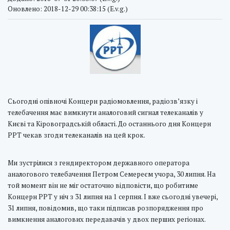
Оновлено: 2018-12-29 00:38:15 (E.v.g.)
Сьогодні опівночі Концерн радіомовлення, радіозв’язку і
телебачення має вимкнути аналоговий сигнал телеканалів у
Києві та Кіровоградській області. До останнього дня Концерн
РРТ чекав згоди телеканалів на цей крок.
Ми зустрілися з гендиректором державного оператора
аналогового телебачення Петром Семереєм учора, 30 липня. На
той момент він не міг остаточно відповісти, що робитиме
Концерн РРТ у ніч з 31 липня на 1 серпня. І вже сьогодні увечері,
31 липня, повідомив, що таки підписав розпорядження про
вимкнення аналогових передавачів у двох перших регіонах.