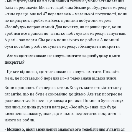
- Ми підготували на всі їхні заявки технічні умови встановлення
їхніх передавачів. Ми за те, щоб чим більше розбудувати мережу
– тим краще. Але всі 47 передавачів – маленької потужності, вони
не вирішують проблеми. Весь принцип побудови мережі
«Зеонбуду» неправильний. Для початку, як перший крок, вони
зробили все правильно: швидко побудували мережу і запустили.
А далі – завмерли. Сім років вони нічого не робили. А повинні
були постійно розбудовувати мережу, збільшувати покриття.
- Але якщо телеканали не хочуть платити за розбудову цього
покриття?
- Це все відносно, що телеканали не хочуть платити. Покажіть
мені, де поставили б передавач – а телеканали відмовилися.
Вони працюють без перспективи. Хочуть мати стовідсоткову
гарантію, що це буде економічно доцільно. Але так прогрес не
розвивається. Бізнес – це завжди ризики. Повинен бути стимул,
повинна людина думати наперед. «Зеонбуд» знав, що буде
вимкнення аналогу, знав, що в нього недостатнє покриття – і
нічого не робив.
- Можливо, після вимкнення аналогового телебачення з’явиться