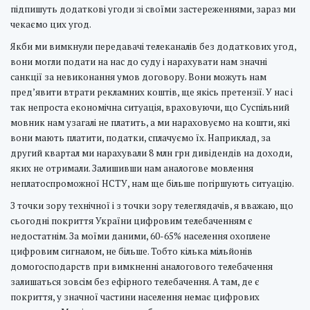
підпишуть додаткові угоди зі своїми застереженнями, зараз ми
чекаємо цих угод.
Якби ми вимкнули передавачі телеканалів без додаткових угод,
вони могли подати на нас до суду і нарахувати нам значні
санкції за невиконання умов договору. Вони можуть нам
пред’явити втрати рекламних коштів, ще якісь претензії. У нас і
так непроста економічна ситуація, враховуючи, що Суспільний
мовник нам узагалі не платить, а ми нараховуємо на кошти, які
вони мають платити, податки, сплачуємо їх. Наприклад, за
другий квартал ми нарахували 8 млн грн дивідендів на доходи,
яких не отримали. Залишивши нам аналогове мовлення
неплатоспроможної НСТУ, нам ще більше погіршують ситуацію.
З точки зору технічної і з точки зору телеглядачів, я вважаю, що
сьогодні покриття України цифровим телебаченням є
недостатнім. За моїми даними, 60-65% населення охоплене
цифровим сигналом, не більше. Тобто кілька мільйонів
домогосподарств при вимкненні аналогового телебачення
залишаться зовсім без ефірного телебачення. А там, де є
покриття, у значної частини населення немає цифрових