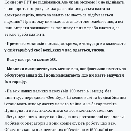
Концерну РРТ не піднімалися. Але як ми можемо їх не піднімати,
якщо протягом року кілька разів підвищується плата за
електроенергію, плата за землю змінюється, відбувається
інфляція? При цьому вимикається аналогове телебачення, а всі
наші витрати залишаються, зарплату людям треба платити, за
землю треба платити.
- Претензія мовників полягає, зокрема, в тому, що ви включаєте
у свій тариф усі свої вежі, яких у вас, здається, тисяча.
- Веж у нас трохи менше 500.
- Мовники використовують менше веж, але фактично платять за
обслуговування всіх. І вони наполягають, що ви маєте вилучити
їх з тарифу.
- На всіх наших великих вежах (від 100 метрів і вище), без
винятку, є передавачі «Зеонбуд». Ці великі вежі та будівлі біля них
і становлять левову частку нашого майна. А на Закарпатті та
Прикарпатті в нас знаходиться сотня маленьких веж, їхнє
обслуговування коштує копійки, на них розташовані передавачі
мобільних операторів, і вони компенсують роботу цих веж.
Обслуговування цих невеликих об’єктів по всій Україні не