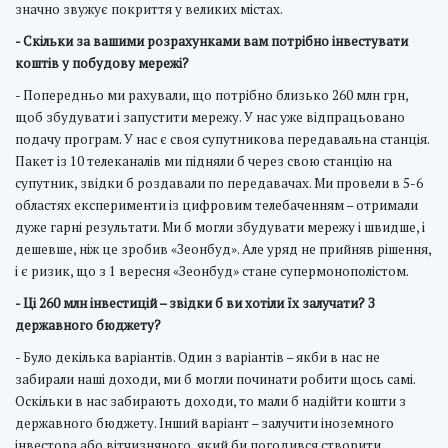
значно звужує покриття у великих містах.
- Скільки за вашими розрахунками вам потрібно інвестувати
коштів у побудову мережі?
- Попередньо ми рахували, що потрібно близько 260 млн грн,
щоб збудувати і запустити мережу. У нас уже відпрацьовано
подачу програм. У нас є своя супутникова передавальна станція.
Пакет із 10 телеканалів ми підняли б через свою станцію на
супутник, звідки б роздавали по передавачах. Ми провели в 5-6
областях експерименти із цифровим телебаченням – отримали
дуже гарні результати. Ми б могли збудувати мережу і швидше, і
дешевше, ніж це зробив «Зеонбуд». Але уряд не прийняв рішення,
і є ризик, що з 1 вересня «Зеонбуд» стане супермонополістом.
- Ці 260 млн інвестицій – звідки б ви хотіли їх залучати? З
державного бюджету?
- Було декілька варіантів. Один з варіантів – якби в нас не
забирали наші доходи, ми б могли починати робити щось самі.
Оскільки в нас забирають доходи, то мали б надійти кошти з
державного бюджету. Інший варіант – залучити іноземного
інвестора або вітчизняного, який би погодився створити