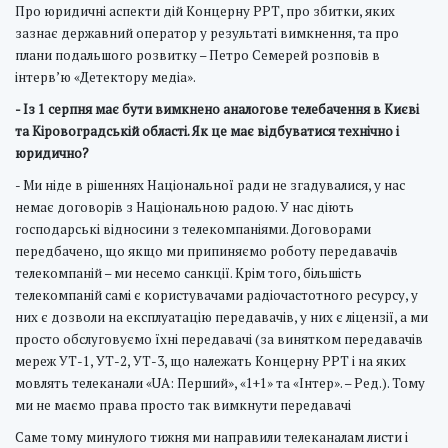
Про юридичні аспекти дій Концерну РРТ, про збитки, яких
зазнає державний оператор у результаті вимкнення, та про
плани подальшого розвитку – Петро Семерей розповів в
інтерв’ю «Детектору медіа».
- Із 1 серпня має бути вимкнено аналогове телебачення в Києві
та Кіровоградській області. Як це має відбуватися технічно і
юридично?
- Ми ніде в рішеннях Національної ради не згадувалися, у нас
немає договорів з Національною радою. У нас діють
господарські відносини з телекомпаніями. Договорами
передбачено, що якщо ми припиняємо роботу передавачів
телекомпаній – ми несемо санкції. Крім того, більшість
телекомпаній самі є користувачами радіочастотного ресурсу, у
них є дозволи на експлуатацію передавачів, у них є ліцензії, а ми
просто обслуговуємо їхні передавачі (за винятком передавачів
мереж УТ-1, УТ-2, УТ-3, що належать Концерну РРТ і на яких
мовлять телеканали «UA: Перший», «1+1» та «Інтер». – Ред.). Тому
ми не маємо права просто так вимкнути передавачі
Саме тому минулого тижня ми направили телеканалам листи і