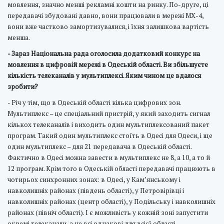
мовлення, значно менші рекламні кошти на ринку. По-друге, ці
передавачі збудовані давно, вони працювали в мережі МХ-4,
вони вже частково замортизувалися, і їхня залишкова вартість
менша.
- Зараз Національна рада оголосила додатковий конкурс на
мовлення в цифровій мережі в Одеській області. Ви збільшуєте
кількість телеканалів у мультиплексі. Яким чином це вдалося
зробити?
- Річ у тім, що в Одеській області кілька цифрових зон.
Мультиплекс – це спеціальний пристрій, у який заходить сигнал
кількох телеканалів і виходить один мультиплексований пакет
програм. Такий один мультиплекс стоїть в Одесі для Одеси, і ще
один мультиплекс – для 21 передавача в Одеській області.
Фактично в Одесі можна завести в мультиплекс не 8, а 10, а то й
12 програм. Крім того в Одеській області передавачі працюють в
чотирьох синхронних зонах: в Одесі, у Кам’янському і
навколишніх районах (південь області), у Петровірівці і
навколишніх районах (центр області), у Подільську і навколишніх
районах (північ області). І є можливість у кожній зоні запустити
окремі телеканали, а не всі однакові для всієї області.