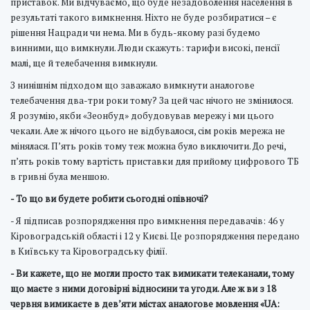
приставок. Ми відчуваємо, що буде незадоволення населення в
результаті такого вимкнення. Ніхто не буде розбиратися – є
рішення Нацради чи нема. Ми в будь-якому разі будемо
винними, що вимкнули. Люди скажуть: тарифи високі, пенсії
малі, ще й телебачення вимкнули.
З нинішнім підходом що заважало вимкнути аналогове
телебачення два-три роки тому? За цей час нічого не змінилося.
Я розумію, якби «Зеонбуд» добудовував мережу і ми цього
чекали. Але ж нічого цього не відбувалося, сім років мережа не
мінялася. П’ять років тому теж можна було виключити. До речі,
п’ять років тому вартість приставки для прийому цифрового ТБ
в гривні була меншою.
- То що ви будете робити сьогодні опівночі?
- Я підписав розпорядження про вимкнення передавачів: 46 у
Кіровоградській області і 12 у Києві. Це розпорядження передано
в Київську та Кіровоградську філії.
- Ви кажете, що не могли просто так вимикати телеканали, тому
що маєте з ними договірні відносини та угоди. Але ж ви з 18
червня вимикаєте в дев’яти містах аналогове мовлення «UA: