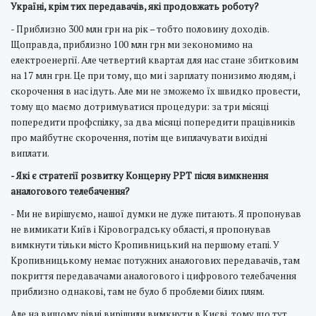
Україні, крім тих передавачів, які продовжать роботу?
- Приблизно 300 млн грн на рік – тобто половину доходів.
Щоправда, приблизно 100 млн грн ми зекономимо на
електроенергії. Але четвертий квартал для нас стане збитковим
на 17 млн грн. Це при тому, що ми і зарплату понизимо людям, і
скорочення в нас ідуть. Але ми не зможемо їх швидко провести,
тому що маємо дотримуватися процедури: за три місяці
попередити профспілку, за два місяці попередити працівників
про майбутнє скорочення, потім ще виплачувати вихідні
виплати.
- Які є стратегії розвитку Концерну РРТ після вимкнення
аналогового телебачення?
- Ми не вирішуємо, нашої думки не дуже питають. Я пропонував
не вимикати Київ і Кіровоградську області, я пропонував
вимкнути тільки місто Кропивницький на першому етапі. У
Кропивницькому немає потужних аналогових передавачів, там
покриття передавачами аналогового і цифрового телебачення
приблизно однакові, там не було б проблеми білих плям.
Але на вищому рівні вирішили вимкнути в Києві, тому що тут