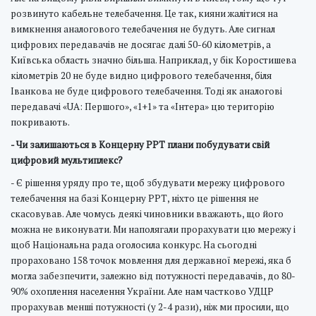
розвинуто кабельне телебачення. Це так, кияни жалітися на
вимкнення аналогового телебачення не будуть. Але сигнал
цифрових передавачів не досягає далі 50-60 кілометрів, а
Київська область значно більша. Наприклад, у бік Коростишева
кілометрів 20 не буде видно цифрового телебачення, біля
Іванкова не буде цифрового телебачення. Тоді як аналогові
передавачі «UA: Першого», «1+1» та «Інтера» цю територію
покривають.
- Чи залишаються в Концерну РРТ плани побудувати свій
цифровий мультиплекс?
- Є рішення уряду про те, щоб збудувати мережу цифрового
телебачення на базі Концерну РРТ, ніхто це рішення не
скасовував. Але чомусь деякі чиновники вважають, що його
можна не виконувати. Ми наполягали прорахувати цю мережу і
щоб Національна рада оголосила конкурс. На сьогодні
прораховано 158 точок мовлення для державної мережі, яка б
могла забезпечити, залежно від потужності передавачів, до 80-
90% охоплення населення України. Але нам частково УДЦР
прорахував менші потужності (у 2-4 рази), ніж ми просили, що