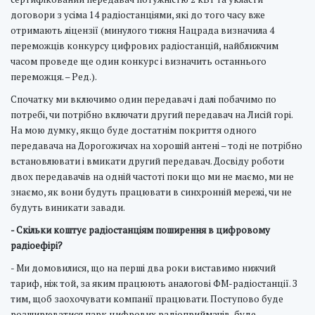
договори з усіма 14 радіостанціями, які до того часу вже
отримають ліцензії (минулого тижня Нацрада визначила 4
переможців конкурсу цифрових радіостанцій, найближчим
часом проведе ще один конкурс і визначить останнього
переможця. – Ред.).
Спочатку ми включимо один передавач і далі побачимо по
потребі, чи потрібно включати другий передавач на Лисій горі.
На мою думку, якщо буде достатнім покриття одного
передавача на Дорогожичах на хорошій антені – тоді не потрібно
встановлювати і вмикати другий передавач. Досвіду роботи
двох передавачів на одній частоті поки що ми не маємо, ми не
знаємо, як вони будуть працювати в синхронній мережі, чи не
будуть виникати завади.
- Скільки коштує радіостанціям поширення в цифровому
радіоефірі?
- Ми домовилися, що на перші два роки виставимо нижчий
тариф, ніж той, за яким працюють аналогові ФМ-радіостанції. З
тим, щоб заохочувати компанії працювати. Поступово буде
розширюватися парк цифрових радіоприймачів, буде