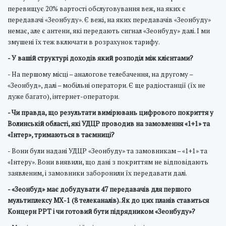
перевищує 20% вартості обслуговування веж, на яких є
передавачі «Зеонбуду». Є вежі, на яких передавачів «Зеонбуду»
немає, але є антени, які передають сигнал «Зеонбуду» далі. І ми
змушені їх теж включати в розрахунок тарифу.
- У вашій структурі доходів який розподіл між клієнтами?
- На першому місці – аналогове телебачення, на другому –
«Зеонбуд», далі – мобільні оператори. Є ще радіостанції (їх не
дуже багато), інтернет-оператори.
- Чи правда, що результати вимірювань цифрового покриття у
Волинській області, які УДЦР проводив на замовлення «1+1» та
«Інтер», тримаються в таємниці?
- Вони були надані УДЦР «Зеонбуду» та замовникам – «1+1» та
«Інтеру». Вони виявили, що дані з покриттям не відповідають
заявленим, і замовники заборонили їх передавати далі.
- «Зеонбуд» має добудувати 47 передавачів для першого
мультиплексу МХ-1 (8 телеканалів). Як до цих планів ставиться
Концерн РРТ і чи готовий бути підрядником «Зеонбуду»?