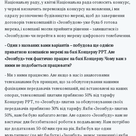
Національну раду, у квітні Національна рада оголосить конкурс,
у червні визначить переможців конкурсу на мовлення, і ми
одразу розпочнемо будівництво мережі, щоб до завершення
договорів телекомпаній із «Зеонбудом» уже була б готова
мережа, і компанії могли прийняти рішення – залишатися із
«Зеонбудом» чи перейти в нову мережу цифрового телебачення.
- Один з названих вами варіантів – побудова ще однією
приватною компанією мережі на базі Концерну РРТ. Але
«Зеонбуд» теж фактично працює на базі Концерну. Чому вам з
ними не подобається працювати?
- Ми з ними працюємо. Але якщо в нас із аналоговими
телеканалами був принцип, що за обслуговування нашими
фахівцями передавачів телекомпаній, які встановлені на наших
опорах, телекомпанії платили приблизно 50% від тарифу
Концерну РРТ, то «Зеонбуд» платив за обслуговування своїх
передавачів приблизно 30% від тарифу. Якби «Зеонбуд» платив
50%, нам би було набагато легше. Але одного «Зеонбуду» нам не
вистачає для беззбиткової роботи в подальшому. Нам потрібно
ще додаткових 50-60 млн грн на рік. Якби був ще один
мультиплекс (це міг би бути і «Зеонбуд», немає значення) і якби