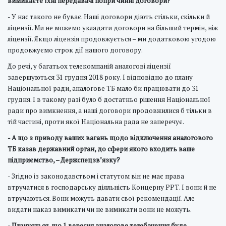
вимикаєте їхні передавачі попри чинні договори?
- У нас такого не буває. Наші договори діють стільки, скільки й
ліцензії. Ми не можемо укладати договори на більший термін, ніж
ліцензії. Якщо ліцензія продовжується – ми додатковою угодою
продовжуємо строк дії нашого договору.
До речі, у багатьох телекомпаній аналогові ліцензії
завершуються 31 грудня 2018 року. І відповідно до плану
Національної ради, аналогове ТБ мало би працювати до 31
грудня. І в такому разі було б достатньо рішення Національної
ради про вимкнення, а наші договори продовжилися б тільки в
тій частині, проти якої Національна рада не заперечує.
- А що з приводу ваших вагань щодо відключення аналогового
ТБ казав державний орган, до сфери якого входить ваше
підприємство, – Держспецзв’язку?
- Згідно із законодавством і статутом він не має права
втручатися в господарську діяльність Концерну РРТ. І вони й не
втручаються. Вони можуть давати свої рекомендації. Але
видати наказ вимикати чи не вимикати вони не можуть.
- Планується, що 1 вересня аналогове телебачення буде