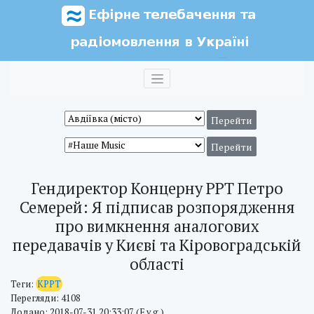
Гендиректор Концерну РРТ Петро
Семерей: Я підписав розпорядження
про вимкнення аналогових
передавачів у Києві та Кіровоградській
області
Теги:
КРРТ
Перегляди: 4108
Додано: 2018-07-31 20:33:07 (E.v.g.)