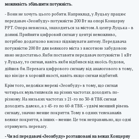
можливість збільшити потужність.
- Вони не хочуть цього робити. Наприклад, у Луцьку працює
передавач «Зеонбуду» потужністю 200 Вт на опорі Концерну
РРТ. Опора невисока, знаходиться за містом. А центр Луцька – в
долині. Прийняти цифровий сигнал у центрі неможливо,
потрібно додатково високо підвішувати антену. Передавача
потужністю 200 Вт для великого міста з висотною забудовою
явно недостатньо. Якби поставити передавач потужністю 1 кВт
у Луцьку, то сигнал, навіть якби відбився від якоїсь будови,
дійшов би. Перевага цифрового сигналу від аналогового в тому,
що він іде в хорошій якості, навіть якщо сигнал відбитий.
Крім того, недоліки мережі «Зеонбуду» в тому, що сигнал
чотирьох мультиплексів на різних частотах доходить по-
різному. На низьких частотах з 21-го по 30-й ТВК сигнал
доходить далеко, а з 45-го по 60-й ТВК – удвічі менший рівень
сигналу, значно менше покриття. Тому в одних телеканалів
велике покриття, в інших – менше. Це теж неправильно, що одні
отримують перевагу.
- Чи всі передавачі «Зеонбуду» розташовані на вежах Концерну