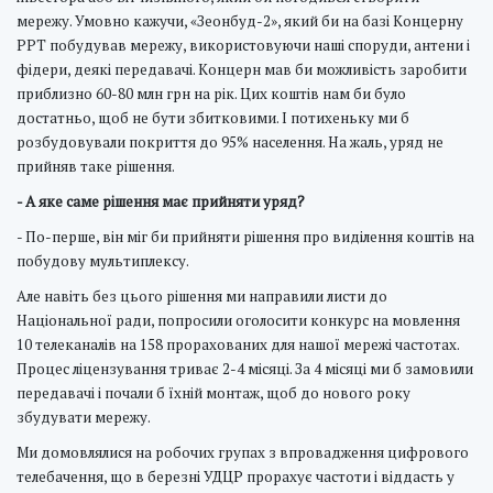
мережу. Умовно кажучи, «Зеонбуд-2», який би на базі Концерну
РРТ побудував мережу, використовуючи наші споруди, антени і
фідери, деякі передавачі. Концерн мав би можливість заробити
приблизно 60-80 млн грн на рік. Цих коштів нам би було
достатньо, щоб не бути збитковими. І потихеньку ми б
розбудовували покриття до 95% населення. На жаль, уряд не
прийняв таке рішення.
- А яке саме рішення має прийняти уряд?
- По-перше, він міг би прийняти рішення про виділення коштів на
побудову мультиплексу.
Але навіть без цього рішення ми направили листи до
Національної ради, попросили оголосити конкурс на мовлення
10 телеканалів на 158 прорахованих для нашої мережі частотах.
Процес ліцензування триває 2-4 місяці. За 4 місяці ми б замовили
передавачі і почали б їхній монтаж, щоб до нового року
збудувати мережу.
Ми домовлялися на робочих групах з впровадження цифрового
телебачення, що в березні УДЦР прорахує частоти і віддасть у