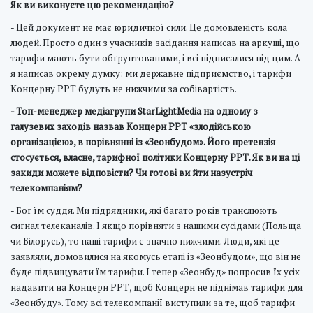
Як ви виконуєте цю рекомендацію?
- Цей документ не має юридичної сили. Це домовленість кола
людей. Просто один з учасників засідання написав на аркуші, що
тарифи мають бути обґрунтованими, і всі підписалися під цим. А
я написав окрему думку: ми державне підприємство, і тарифи
Концерну РРТ будуть не нижчими за собівартість.
- Топ-менеджер медіагрупи StarLightMedia на одному з
галузевих заходів назвав Концерн РРТ «злодійською
організацією», в порівнянні із «Зеонбудом». Його претензія
стосується, власне, тарифної політики Концерну РРТ. Як ви на ці
закиди можете відповісти? Чи готові ви йти назустріч
телекомпаніям?
- Бог їм суддя. Ми підрядники, які багато років транслюють
сигнал телеканалів. І якщо порівняти з нашими сусідами (Польща
чи Білорусь), то наші тарифи є значно нижчими. Люди, які це
заявляли, домовилися на якомусь етапі із «Зеонбудом», що він не
буде підвищувати їм тарифи. І тепер «Зеонбуд» попросив їх усіх
надавити на Концерн РРТ, щоб Концерн не піднімав тарифи для
«Зеонбуду». Тому всі телекомпанії виступили за те, щоб тарифи