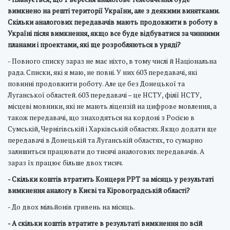
вимкнено на решті території України, але з деякими винятками.
Скільки аналогових передавачів мають продовжити в роботу в
Україні після вимкнення, якщо все буде відбуватися за чинними
планами і проектами, які ще розробляються в уряді?
- Повного списку зараз не має ніхто, в тому числі й Національна
рада. Списки, які я маю, не повні. У них 603 передавачі, які
повинні продовжити роботу. Але це без Донецької та
Луганської областей. 603 передавачі – це НСТУ, філії НСТУ,
місцеві мовники, які не мають ліцензій на цифрове мовлення, а
також передавачі, що знаходяться на кордоні з Росією в
Сумській, Чернігівській і Харківській областях. Якщо додати ще
передавачі в Донецькій та Луганській областях, то сумарно
залишиться працювати до тисячі аналогових передавачів. А
зараз їх працює більше двох тисяч.
- Скільки коштів втратить Концерн РРТ за місяць у результаті
вимкнення аналогу в Києві та Кіровоградській області?
- До двох мільйонів гривень на місяць.
- А скільки коштів втратите в результаті вимкнення по всій