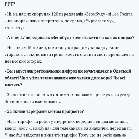
РРТ?
- Ні, на наших спорудах 120 передавачів «Зеонбуду» зі 144. Решта
– на опорах інших операторів, зокрема, «Укртелекому»,
«Астеліту».
- А нові 47 передавачів «Зеонбуд» хоче ставити на ваших опорах?
- Не зовсім. Можливо, половину в кращому випадку. Вони
стараються економити гроші і хочуть ставити свої передавачі на
невисоких опорах.
- Ви запустили регіональний цифровий мультиплекс в Одеській
області. Чи з усіма телеканалами вже уклали договори? Чи всі
платять?
- З восьми телеканалів з одним телеканалом ще не уклали угоди.
Чотири канали вже мовлять.
- За якими тарифами ви там працюєте?
- Наші тарифи за роботу цифрових передавачів для мовників
менші, ніж у «Зеонбуда» для телеканалів за аналогічні передавачі.
У нас були підстави знизити тарифи. Тому що це регіональне