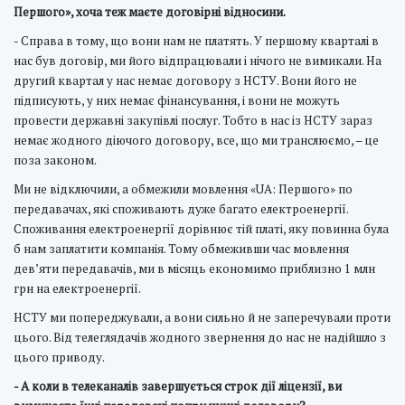
Першого», хоча теж маєте договірні відносини.
- Справа в тому, що вони нам не платять. У першому кварталі в
нас був договір, ми його відпрацювали і нічого не вимикали. На
другий квартал у нас немає договору з НСТУ. Вони його не
підписують, у них немає фінансування, і вони не можуть
провести державні закупівлі послуг. Тобто в нас із НСТУ зараз
немає жодного діючого договору, все, що ми транслюємо, – це
поза законом.
Ми не відключили, а обмежили мовлення «UA: Першого» по
передавачах, які споживають дуже багато електроенергії.
Споживання електроенергії дорівнює тій платі, яку повинна була
б нам заплатити компанія. Тому обмеживши час мовлення
дев’яти передавачів, ми в місяць економимо приблизно 1 млн
грн на електроенергії.
НСТУ ми попереджували, а вони сильно й не заперечували проти
цього. Від телеглядачів жодного звернення до нас не надійшло з
цього приводу.
- А коли в телеканалів завершується строк дії ліцензії, ви