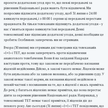
проекти додаткових угод про те, що певні передавачі за
рішенням Національної ради мають бути відключені. Ми
попросили підписати додаткову угоду, щоб 31 липня о 24:00
вимкнути передавачі, і з 00:00 1 серпня ці передавачі перестали
працювати. Як тільки телеканали підпишуть додаткові угоди – у
нас з’явиться право вимкнути їхні передавачі. Деякі
телекомпанії вже підписали додаткові угоди, деякі пообіцяли це
зробити. Особливих заперечень ми не отримали.
Вчора (30 липня) ми отримали дві телеграми від телеканалів
«1+1» і ТЕТ, що вони заперечують проти відключення
аналогового телебачення. Вони й на засіданні Нацради
виступали проти, тому що законом не передбачено визнання
ліцензій недійсними. Дійсно, в законі такого немає. Ліцензія може
бути анульована або за заявою мовника, або за рішенням суду. У
законі немає такої норми, як визнання ліцензії недійсною в
певній частині з посиланням на те, що в ліцензії є якась примітка.
До речі, у багатьох ліцензіях немає примітки, що вона перестає
діяти за окремим рішенням Національної ради. Наприклад, у
телекомпанії ТЕТ немає такої примітки, її ліцензія діє до
певного року. Але сьогодні (31 липня) «1+1» і ТЕТ повідомили, що