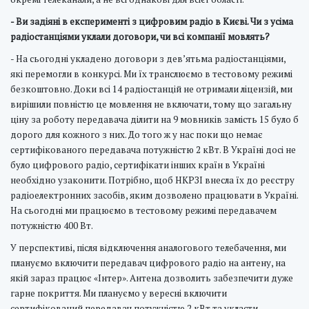
- Ви задіяні в експерименті з цифровим радіо в Києві. Чи з усіма
радіостанціями уклали договори, чи всі компанії мовлять?
- На сьогодні укладено договори з дев’ятьма радіостанціями,
які перемогли в конкурсі. Ми їх транслюємо в тестовому режимі
безкоштовно. Доки всі 14 радіостанцій не отримали ліцензій, ми
вирішили повністю це мовлення не включати, тому що загальну
ціну за роботу передавача ділити на 9 мовників замість 15 було б
дорого для кожного з них. До того ж у нас поки що немає
сертифікованого передавача потужністю 2 кВт. В Україні досі не
було цифрового радіо, сертифікати інших країн в Україні
необхідно узаконити. Потрібно, щоб НКРЗІ внесла їх до реєстру
радіоелектронних засобів, яким дозволено працювати в Україні.
На сьогодні ми працюємо в тестовому режимі передавачем
потужністю 400 Вт.
У перспективі, після відключення аналогового телебачення, ми
плануємо включити передавач цифрового радіо на антену, на
якій зараз працює «Інтер». Антена дозволить забезпечити дуже
гарне покриття. Ми плануємо у вересні включити
сертифікований передавач потужністю 2 кВт та укласти