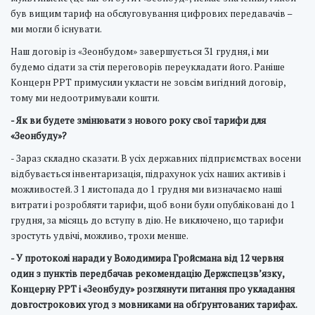
був вищим тариф на обслуговування цифрових передавачів –
ми могли б існувати.
Наш договір із «Зеонбудом» завершується 31 грудня, і ми
будемо сідати за стіл переговорів переукладати його. Раніше
Концерн РРТ примусили укласти не зовсім вигідний договір,
тому ми недоотримували кошти.
- Як ви будете змінювати з нового року свої тарифи для
«Зеонбуду»?
- Зараз складно сказати. В усіх державних підприємствах восени
відбувається інвентаризація, підрахунок усіх наших активів і
можливостей. З 1 листопада до 1 грудня ми визначаємо наші
витрати і розробляти тарифи, щоб вони були опубліковані до 1
грудня, за місяць до вступу в дію. Не виключено, що тарифи
зростуть удвічі, можливо, трохи менше.
- У протоколі наради у Володимира Гройсмана від 12 червня
один з пунктів передбачав рекомендацію Держспецзв’язку,
Концерну РРТ і «Зеонбуду» розглянути питання про укладання
довгострокових угод з мовниками на обґрунтованих тарифах.