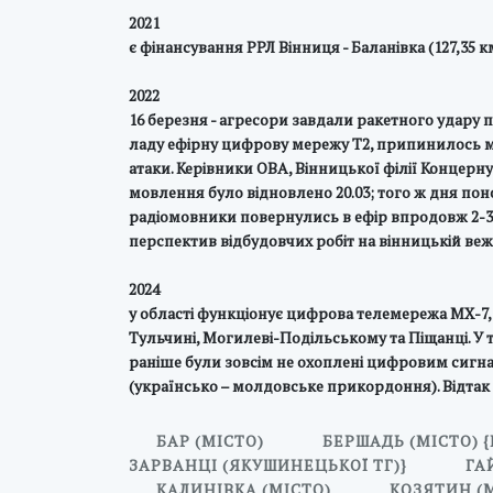
2021
є фінансування РРЛ Вінниця - Баланівка (127,35 
2022
16 березня - агресори завдали ракетного удару п
ладу ефірну цифрову мережу Т2, припинилось мов
атаки. Керівники ОВА, Вінницької філії Концерн
мовлення було відновлено 20.03; того ж дня пон
радіомовники повернулись в ефір впродовж 2-3-
перспектив відбудовчих робіт на вінницькій вежі
2024
у області функціонує цифрова телемережа МХ-7, 
Тульчині, Могилеві-Подільському та Піщанці. У 
раніше були зовсім не охоплені цифровим сигнал
(українсько – молдовське прикордоння). Відта
БАР (МІСТО)
БЕРШАДЬ (МІСТО) 
ЗАРВАНЦІ (ЯКУШИНЕЦЬКОЇ ТГ)}
ГА
КАЛИНІВКА (МІСТО)
КОЗЯТИН (