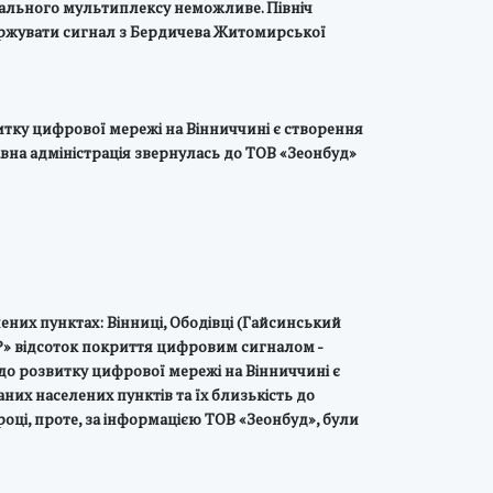
кального мультиплексу неможливе. Північ
держувати сигнал з Бердичева Житомирської
итку цифрової мережі на Вінниччині є створення
вна адміністрація звернулась до ТОВ «Зеонбуд»
ених пунктах: Вінниці, Ободівці (Гайсинський
Р» відсоток покриття цифровим сигналом -
до розвитку цифрової мережі на Вінниччині є
них населених пунктів та їх близькість до
оці, проте, за інформацією ТОВ «Зеонбуд», були