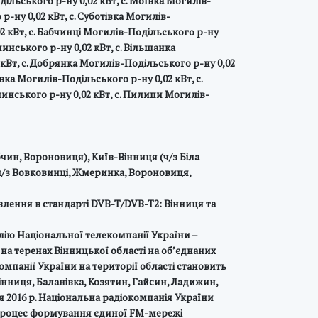
дільського р-ну 0,02 кВт, с. Моївка Могилів-
-ну 0,02 кВт, с. Суботівка Могилів-
02 кВт, с. Бабчинці Могилів-Подільського р-ну
чинського р-ну 0,02 кВт, с. Вільшанка
2 кВт, с. Добрянка Могилів-Подільського р-ну 0,02
вка Могилів-Подільського р-ну 0,02 кВт, с.
чинського р-ну 0,02 кВт, с. Пилипи Могилів-
бчин, Вороновиця), Київ-Вінниця (ч/з Біла
(ч/з Вовковинці, Жмеринка, Вороновиця,
лення в стандарті DVB-T/DVB-T2: Вінниця та
лію Національної телекомпанії України –
на теренах Вінницької області на об’єднаних
мпанії України на території області становить
інниця, Баланівка, Козятин, Гайсин, Ладижин,
 2016 р. Національна радіокомпанія України
о процес формування єдиної FM-мережі