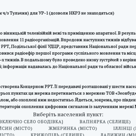
км ч/з Тульчин) для УР-1 (дозволи НКРЗ не знаходяться)
о вінницькій телевізійній вежі та приміщенню апаратної. В результ
лення 11 радіоорганізацій. Впродовж наступних тижнів відбувалас
у РРТ, Подільської філії УДЦР, представник Національної ради пе
овився радіоефір першої програми суспільного мовлення та місце
х тижнів. В подальшому було проведено низку зустрічей з керів
; інформація надавалась до Національної ради та обласної військо
створена Концерном РРТ. Її передавачі розташовані у шести населе
трьох пунктах ця мережа перетинається з мережею ТОВ «Зеонбуд», 
ом, або охоплені ним недостатньо. Йдеться, зокрема, про південн
к територія охоплення цифровим сигналом із залученням мережі 
Виберіть населений пункт:
{ВКЛЮЧНО СЕЛО ОБОДІВКА}
ВАПНЯРКА (СЕЛИЩЕ)
ЙСИН (МІСТО)
ЖМЕРИНКА (МІСТО)
ІЛЛІНЦІ 
МІСТО)
КРИЖОПІЛЬ (СЕЛИЩЕ)
ЛАДИЖИН (МІ