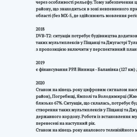
через особливості рельєфу. Тому забезпечення
району, що знаходиться в зоні невпевненого пр
області (без МХ-5, де здійснюють мовлення регіо
2018
DVB-T2: ситуація потребує будівництва додатко
таких мультиплексів у Піщанці та Джугастрі Ту
з пропозицією включити у перспективний план
2019
є фінансування РРЛ Вінниця - Баланівка (127 км)
2020
Станом на кінець року цифровим сигналом населе
район), Погребищі, Ямполі та Володимирці (Жме
близько 67%. Ситуація, що склалась, потребує 
створення таких мультиплексів у Піщанці та Джу
державного кордону. Роботи із встановлення мул
перенесені на наступний рік.
Станом на кінець року аналового телевізійного 