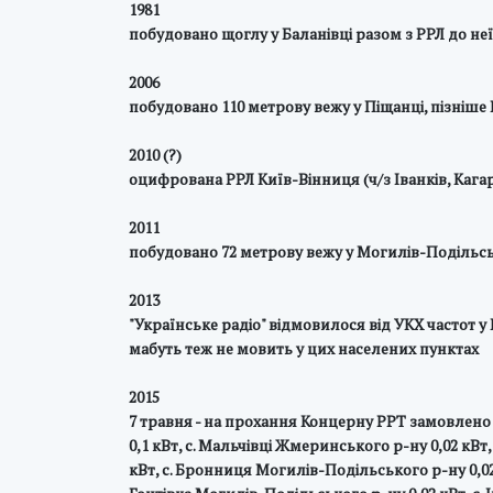
1981
побудовано щоглу у Баланівці разом з РРЛ до не
2006
побудовано 110 метрову вежу у Піщанці, пізніше
2010 (?)
оцифрована РРЛ Київ-Вінниця (ч/з Іванків, Кага
2011
побудовано 72 метрову вежу у Могилів-Подільс
2013
"Українське радіо" відмовилося від УКХ частот у
мабуть теж не мовить у цих населених пунктах
2015
7 травня - на прохання Концерну РРТ замовлено
0,1 кВт, с. Мальчівці Жмеринського р-ну 0,02 кВт,
кВт, с. Бронниця Могилів-Подільського р-ну 0,02 