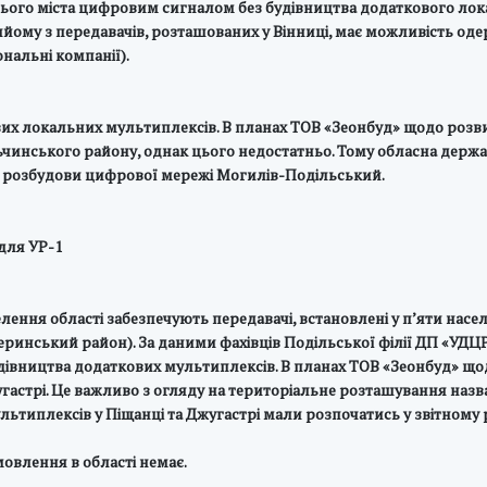
 цього міста цифровим сигналом без будівництва додаткового ло
ийому з передавачів, розташованих у Вінниці, має можливість о
нальні компанії).
вих локальних мультиплексів. В планах ТОВ «Зеонбуд» щодо розв
льчинського району, однак цього недостатньо. Тому обласна держа
 розбудови цифрової мережі Могилів-Подільський.
 для УР-1
ння області забезпечують передавачі, встановлені у п’яти насел
ринський район). За даними фахівців Подільської філії ДП «УДЦ
будівництва додаткових мультиплексів. В планах ТОВ «Зеонбуд» що
гастрі. Це важливо з огляду на територіальне розташування назва
ьтиплексів у Піщанці та Джугастрі мали розпочатись у звітному р
мовлення в області немає.