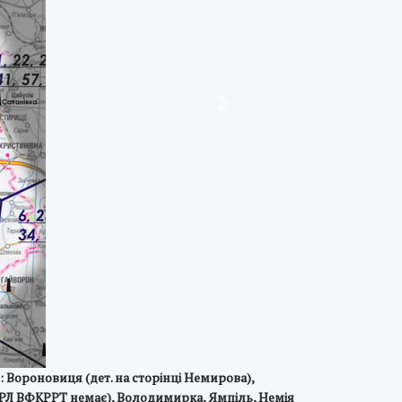
Next
: Вороновиця (дет. на сторінці Немирова),
 РРЛ ВФКРРТ немає), Володимирка, Ямпіль, Немія