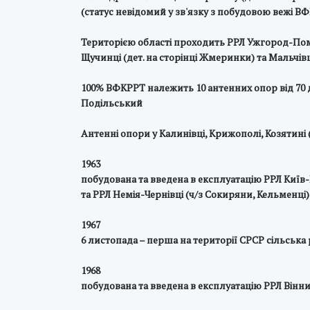
(статус невідомий у зв'язку з побудовою вежі 
Територією області проходить РРЛ Ужгород-Помари
Щучинці (дет. на сторінці Жмеринки) та Мальчівц
100% ВФКРРТ належить 10 антенних опор від 70 д
Подільський
Антенні опори у Калинівці, Крижополі, Козятині
1963
побудована та введена в експлуатацію РРЛ Київ
та РРЛ Немія-Чернівці (ч/з Сокиряни, Кельменці)
1967
6 листопада – перша на території СРСР сільська 
1968
побудована та введена в експлуатацію РРЛ Він