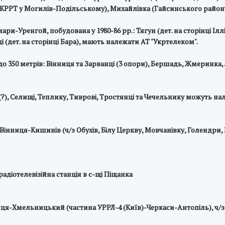
ВФКРРТ у Могилів-Подільському), Михайлівка (Гайсинського району
-Уренгой, побудована у 1980-86 рр.: Тягун (дет. на сторінці Іллі
і (дет. на сторінці Бара), мають належати АТ "Укртелеком".
о 350 метрів: Вінниця та Зарванці (3 опори), Бершадь, Жмеринка,
 (?), Селищі, Теплику, Тиврові, Тростянці та Чечельнику можуть н
-Вінниця-Кишинів (ч/з Обухів, Білу Церкву, Мовчанівку, Голендр
радіотелевізійна станція в с-щі Піщанка
ниця-Хмельницький (частина УРРЛ-4 (Київ)-Черкаси-Антопіль), ч