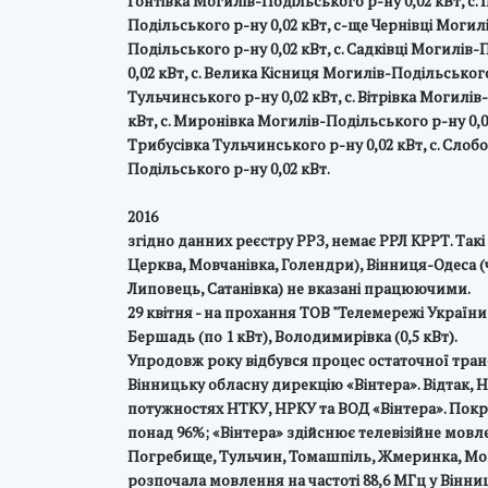
Гонтівка Могилів-Подільського р-ну 0,02 кВт, с. 
Подільського р-ну 0,02 кВт, с-ще Чернівці Могилі
Подільського р-ну 0,02 кВт, с. Садківці Могилів-
0,02 кВт, с. Велика Кісниця Могилів-Подільського 
Тульчинського р-ну 0,02 кВт, с. Вітрівка Могилів
кВт, с. Миронівка Могилів-Подільського р-ну 0,02
Трибусівка Тульчинського р-ну 0,02 кВт, с. Слобо
Подільського р-ну 0,02 кВт.
2016
згідно данних реєстру РРЗ, немає РРЛ КРРТ. Такі
Церква, Мовчанівка, Голендри), Вінниця-Одеса (
Липовець, Сатанівка) не вказані працюючими.
29 квітня - на прохання ТОВ "Телемережі Украї
Бершадь (по 1 кВт), Володимирівка (0,5 кВт).
Упродовж року відбувся процес остаточної тран
Вінницьку обласну дирекцію «Вінтера». Відтак, 
потужностях НТКУ, НРКУ та ВОД «Вінтера». Покр
понад 96%; «Вінтера» здійснює телевізійне мовле
Погребище, Тульчин, Томашпіль, Жмеринка, Моги
розпочала мовлення на частоті 88,6 МГц у Вінн