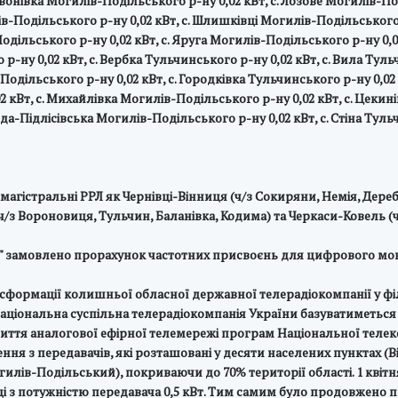
Івонівка Могилів-Подільського р-ну 0,02 кВт, с. Лозове Могилів-По
в-Подільського р-ну 0,02 кВт, с. Шлишківці Могилів-Подільського р
Подільського р-ну 0,02 кВт, с. Яруга Могилів-Подільського р-ну 0,
р-ну 0,02 кВт, с. Вербка Тульчинського р-ну 0,02 кВт, с. Вила Туль
-Подільського р-ну 0,02 кВт, с. Городківка Тульчинського р-ну 0,0
 кВт, с. Михайлівка Могилів-Подільського р-ну 0,02 кВт, с. Цекині
да-Підлісівська Могилів-Подільського р-ну 0,02 кВт, с. Стіна Туль
 магістральні РРЛ як Чернівці-Вінниця (ч/з Сокиряни, Немія, Дере
ч/з Вороновиця, Тульчин, Баланівка, Кодима) та Черкаси-Ковель 
ни" замовлено прорахунок частотних присвоєнь для цифрового мов
сформації колишньої обласної державної телерадіокомпанії у фі
Національна суспільна телерадіокомпанія України базуватиметься 
иття аналогової ефірної телемережі програм Національної телеко
ння з передавачів, які розташовані у десяти населених пунктах (В
лів-Подільський), покриваючи до 70% території області. 1 квітня
иці з потужністю передавача 0,5 кВт. Тим самим було продовжен