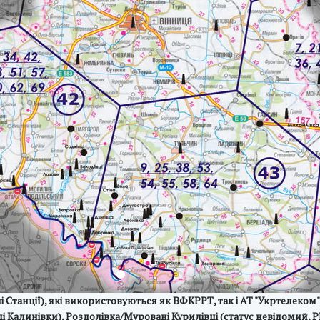
 Станції), які використовуються як ВФКРРТ, так і АТ "Укртелеком"
і Калинівки), Роздолівка/Муровані Курилівці (статус невідомий,