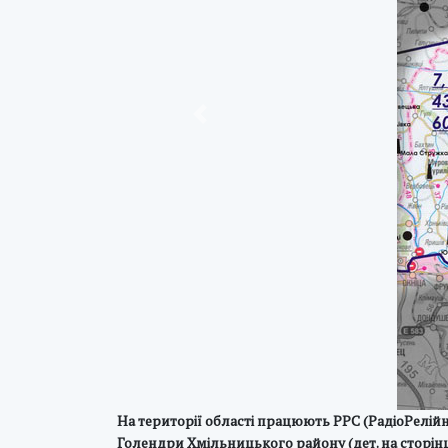
Previous
На території області працюють РРС (РадіоРелійні
Голендри Хмільницького району (дет. на сторінц