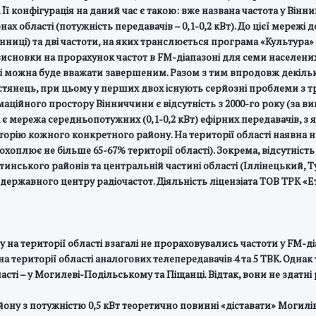
ї конфігурація на даний час є такою: вже названа частота у Вінниц
нах області (потужність передавачів – 0,1-0,2 кВт). До цієї мережі
нниці) та дві частоти, на яких транслюється програма «Культура» (7
исновки на прорахунок частот в FM-діапазоні для семи населених
 можна буде вважати завершеним. Разом з тим впродовж декілько
остянець, при цьому у перших двох існують серйозні проблеми з
аційного простору Вінниччини є відсутність з 2000-го року (за 
 є мережа середньопотужних (0,1-0,2 кВт) ефірних передавачів, з
рію кожного конкретного району. На території області наявна ни
хоплює не більше 65-67% території області). Зокрема, відсутніс
тинського районів та центральній частині області (Іллінецький,
ржавного центру радіочастот. Діяльність ліцензіата ТОВ ТРК «Ете
 на території області взагалі не прораховувались частоти у FM-
а території області аналогових телепередавачів 4 та 5 ТВК. Однак
бласті – у Могилеві-Подільському та Піщанці. Відтак, вони не здат
ну з потужністю 0,5 кВт теоретично повинні «діставати» Могилів