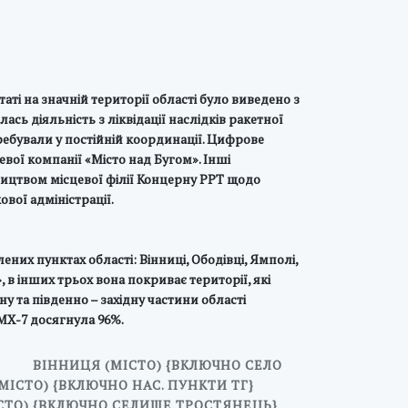
аті на значній території області було виведено з
ь діяльність з ліквідації наслідків ракетної
ребували у постійній координації. Цифрове
вої компанії «Місто над Бугом». Інші
ництвом місцевої філії Концерну РРТ щодо
вої адміністрації.
них пунктах області: Вінниці, Ободівці, Ямполі,
в інших трьох вона покриває території, які
у та південно – західну частини області
МХ-7 досягнула 96%.
ВІННИЦЯ (МІСТО) {ВКЛЮЧНО СЕЛО
(МІСТО) {ВКЛЮЧНО НАС. ПУНКТИ ТГ}
СТО) {ВКЛЮЧНО СЕЛИЩЕ ТРОСТЯНЕЦЬ}