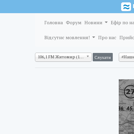
Головна
Форум
Новини
Ефір по н
Відсутнє мовлення!
Про нас
Прийо
106,1 FM Житомир (128 кб/с)
#Наше