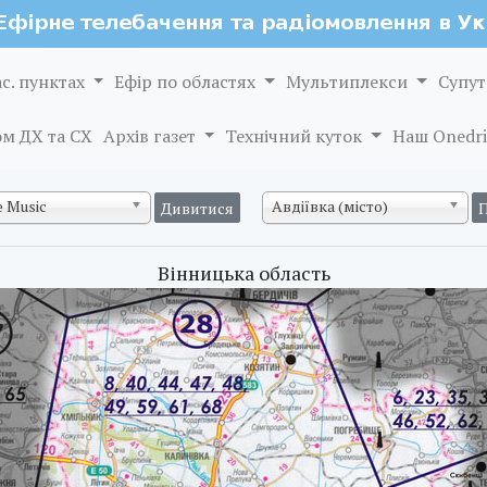
ас. пунктах
Ефір по областях
Мультиплекси
Супут
м ДХ та СХ
Архів газет
Технічний куток
Наш Onedri
 Music
Авдіївка (місто)
Вінницька область