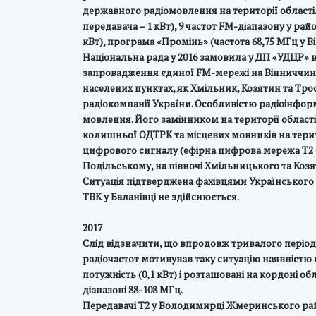
державного радіомовлення на території області. Ї
передавача – 1 кВт), 9 частот FM-діапазону у райо
кВт), програма «Промінь» (частота 68,75 МГц у Ві
Національна рада у 2016 замовила у ДП «УДЦР» в
запровадження єдиної FM-мережі на Вінниччині
населених пунктах, як Хмільник, Козятин та Тр
радіокомпанії України. Особливістю радіоінформ
мовлення. Його замінником на території області
колишньої ОДТРК та місцевих мовників на терито
цифрового сигналу (ефірна цифрова мережа Т2 о
Подільському, на півночі Хмільницького та Козя
Ситуація підтверджена фахівцями Українського де
ТВК у Баланівці не здійснюється.
2017
Слід відзначити, що впродовж тривалого періоду
радіочастот мотивував таку ситуацію наявністю н
потужність (0,1 кВт) і розташовані на кордоні о
діапазоні 88-108 МГц.
Передавачі Т2 у Володимирці Жмеринського райо