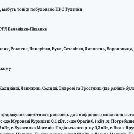
ї, мабуть тоді ж побудовано ПРС Тульчин
 РРЛ Баланівка-Піщанка
рлик, Рокитне, Винарівка, Буки, Сатанівка, Липовець, Вороновиця,
ькому
 Калинівці, Ладижині, Селищі, Тиврові та Тростянці (ще раніше бул
 прорахунок частотних присвоєнь для цифрового мовлення в станда
 с-ще Муровані Курилівці 0,1 кВт, с-ще Оратів 0,1 кВт, м. Погребище
кВт, с. Букатинка Могилів-Подільського р-ну 0,2 кВт, с. Вила-Яруз