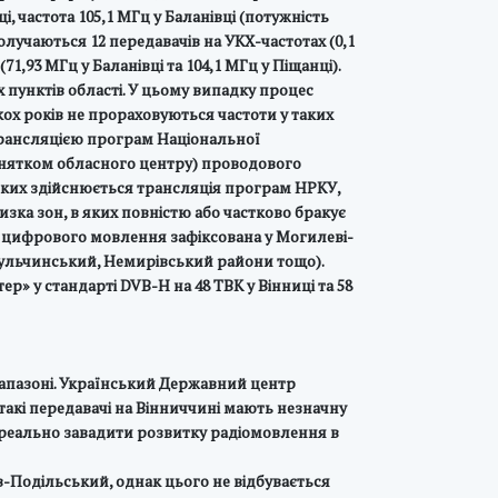
і, частота 105,1 МГц у Баланівці (потужність
 долучаються 12 передавачів на УКХ-частотах (0,1
1,93 МГц у Баланівці та 104,1 МГц у Піщанці).
 пунктів області. У цьому випадку процес
х років не прораховуються частоти у таких
 трансляцією програм Національної
винятком обласного центру) проводового
 яких здійснюється трансляція програм НРКУ,
зка зон, в яких повністю або частково бракує
ть цифрового мовлення зафіксована у Могилеві-
 Тульчинський, Немирівський райони тощо).
р» у стандарті DVB-H на 48 ТВК у Вінниці та 58
діапазоні. Український Державний центр
 такі передавачі на Вінниччині мають незначну
ні реально завадити розвитку радіомовлення в
-Подільський, однак цього не відбувається