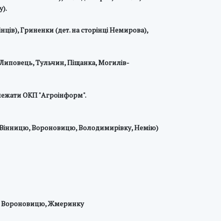
).
нців), Гриненки (дет. на сторінці Немирова),
 Липовець, Тульчин, Піщанка, Могилів-
алежати ОКП "Агроінформ".
и, Вінницю, Вороновицю, Володимирівку, Немію)
/з Вороновицю, Жмеринку