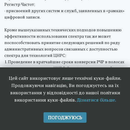
Регистр Частот;
· присвоений других систем и служб, заявленных в «рамках»
цифровой записи.
Кроме вышеуказанных технических подходов повышению
эффективности использования спектра так же может
поспособствовать принятие следующих решений по ряду
административных вопросов связанных с доступностью
спектра для технологий ЦНРС:
1. Проведение в кратчайшие сроки конверсии РЧР в полосах
частот, выделенных для ЦНРС. С этой целью целесообразно:
· разработать и принять Государственную целевую
Цей сайт використовує лише технічні куки-файли.
программу по повышению эффективности использования
Продовжуючи навігацію, Ви погоджуєтесь на їх
РЧР Украины в полосах 174-230 МГц, 470-862 МГц;
використання у відповідності до нашої політики
· предусмотреть в планах и других нормативных
використання куки-файлів.
Дізнатися більше.
документах, которые регламентируют внедрение ЦНТВ в
Украине, полное соответствие техническим принципам,
режимам и параметрам, которые определяются Планом
ПОГОДЖУЮСЬ
GE06D. Это даст возможность оптимальным образом
осуществить планирование сетей ЦНРС и обеспечит