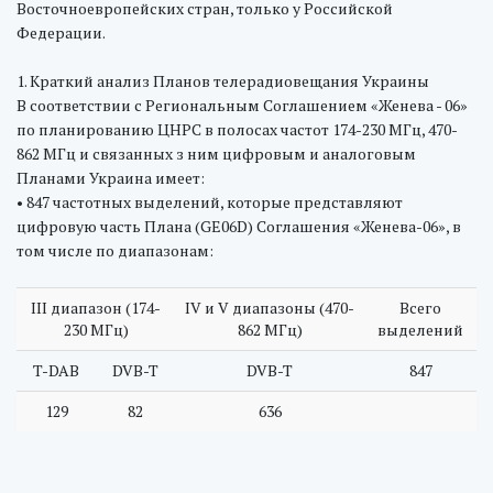
Восточноевропейских стран, только у Российской
Федерации.
1. Краткий анализ Планов телерадиовещания Украины
В соответствии с Региональным Соглашением «Женева - 06»
по планированию ЦНРС в полосах частот 174-230 МГц, 470-
862 МГц и связанных з ним цифровым и аналоговым
Планами Украина имеет:
• 847 частотных выделений, которые представляют
цифровую часть Плана (GE06D) Соглашения «Женева-06», в
том числе по диапазонам:
III диапазон (174-
IV и V диапазоны (470-
Всего
230 МГц)
862 МГц)
выделений
T-DAB
DVB-T
DVB-T
847
129
82
636