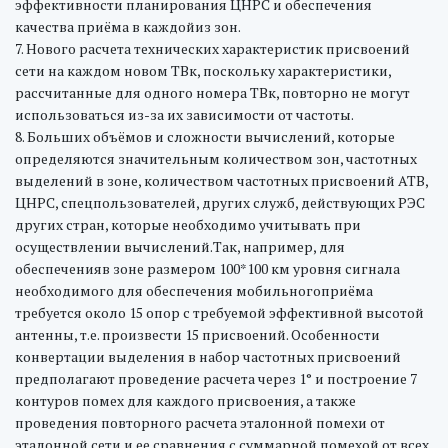
эффективности планирования ЦНРС и обеспечения
качества приёма в каждойиз зон.
7. Нового расчета технических характеристик присвоений
сети на каждом новом ТВк, поскольку характеристики,
рассчитанные для одного номера ТВк, повторно не могут
использоваться из-за их зависимости от частоты.
8. Больших объёмов и сложности вычислений, которые
определяются значительным количеством зон, частотных
выделений в зоне, количеством частотных присвоений АТВ,
ЦНРС, спецпользователей, других служб, действующих РЭС
других стран, которые необходимо учитывать при
осуществлении вычислений.Так, например, для
обеспеченияв зоне размером 100*100 км уровня сигнала
необходимого для обеспечения мобильногоприёма
требуется около 15 опор с требуемой эффективной высотой
антенны, т.е. произвести 15 присвоений. Особенности
конвертации выделения в набор частотных присвоений
предполагают проведение расчета через 1° и построение 7
контуров помех для каждого присвоения, а также
проведения повторного расчета эталонной помехи от
эталонной сети и ее сравнения с суммарной помехой от всех