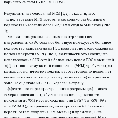
варианты систем DVB? T и T? DAB.
Результаты исследований МСЭ [1, 2] показали, что:
· использование MFN требует в несколько раз большего
количества необходимого РЧР, чем в случае SFN сетей (Рис.
1);
· один или два расположенных в центре зоны все
направленных РЭС создают большую помеху, чем большее
количество направленных РЭС равномерно расположенных
по зоне покрытия SFN (Рис. 2). Фактически это значит, что
использование SFN сетей с большим числом РЭС и меньшей
эффективной излучаемой мощностью (ЭИМ) требует затрат
меньшего количество спектра, и соответственно позволяет
увеличить количество слоев (мультиплексов) покрытия в
зоне. По оценкам МСЭ от 6-8 слоев на страну.
· эффективность распространения программ цифрового
телерадиовещания требует повышения вероятности
покрытия до 95% мест положения для DVB? T и 95% - 99% -
для T? DAB (для сравнения, планирование АТВ велось с
вероятностью покрытия 50% мест (L) и времени (T) на
стандартизированную приемную антенну высотой 10 м).