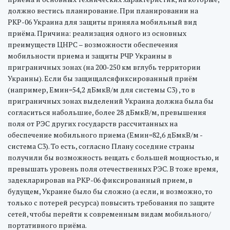
должно вестись планирование. При планировании на
РКР-06 Украина для защиты приняла мобильный вид
приёма. Причина: реализация одного из основных
преимуществ ЦНРС – возможности обеспечения
мобильности приема и защиты РЧР Украины в
приграничных зонах (на 200-250 км вглубь территории
Украины). Если бы защищалсяфиксированный приём
(например, Емин=54,2 дБмкВ/м для системы С3) , то в
приграничных зонах выделений Украина должна была бы
согласиться набольшие, более 28 дБмкВ/м, превышения
поля от РЭС других государств рассчитанных на
обеспечение мобильного приема (Емин=82,6 дБмкВ/м -
система С3). То есть, согласно Плану соседние страны
получили бы возможность вещать с большей мощностью, и
превышать уровень поля отечественных РЭС. В тоже время,
задекларировав на РКР-06 фиксированный прием, в
будущем, Украине было бы сложно (а если, и возможно, то
только с потерей ресурса) повысить требования по защите
сетей, чтобы перейти к современным видам мобильного/
портативного приёма.