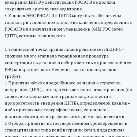
внедрении ЦНТВ у действующих РЭС АТВ не должна
сокращаться зрительская аудитория.
5. Условия ЭМС РЭС АТВ и ЦНТВ могут быть обеспечены
только при условии поэтапного выключения определенных
РЭС АТВ или значительном уменьшении ЭИМ РЭС сетей
ЦНТВ, которые планируются.
С технической точки зрения, планирование сетей ЦНРС -
сложная много этапная итерационная процедура
конвертации выделения в набор частотных присвоений для
РЭС конкретной зоны. Решение задачи планирования
требует:
1. Принятия чётко определённого решения о стратегии
внедрения ЦНРС, а отсюда его частотного планирования (по
слоям, по отдельным или группамзон, этапности и
приоритетности внедрения ЦНТВ), определяемой какими–
либо признаками: географическими, социально –
политическими, этнографическими, демографическими.
2. Отбора, принятия на государственном уровнерешения и
стандартизации: типа конфигурации сетей, вида режима
приема и основных технических характеристик, на которые,