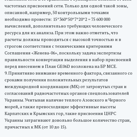
частотных присвоений сети. Только для одной такой зоны,
описанной, например, 50 контрольными точками
необходимо провести: 15*360*50*7*20*2 = 75 600 000
вычислений, дополнительно требующих человеческого
ресурса для их анализа. При этом важно отметить, что
расчеты должны проводиться с высокой точностью и в
строгом соответствии с техническими критериями
Соглашения «Женева-06», поскольку задача экспертизы
правильности конвертации выделения в набор присвоений
перед внесением в План GЕ06D возложена на БР МСЕ.
9. Принятияво внимание временного фактора, связанного со
сроками получения положительных результатов
международной координации (МК) от затронутых стран и
согласований радиочастотных органов спецпользователей
Украины. Учитывая наличие теплого Азовского и Черного
морей, а также превосходящие эффективные высоты
Карпатских и Крымских гор, такие присвоения ЦНРС
Украины затрагивают довольно большое количество стран,
причастных к МК (от 10 до 15).