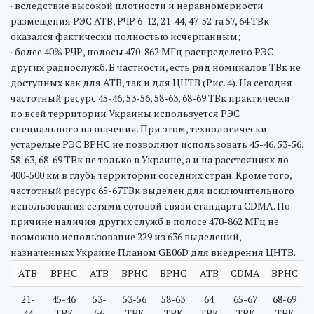
· вследствие высокой плотности и неравномерности
размещения РЭС АТВ, РЧР 6-12, 21-44, 47-52 та 57, 64 ТВк
оказался фактически полностью исчерпанным;
· более 40% РЧР, полосы 470-862 МГц распределено РЭС
других радиослужб. В частности, есть ряд номиналов ТВк не
доступных как для АТВ, так и для ЦНТВ (Рис. 4). На сегодня
частотный ресурс 45-46, 53-56, 58-63, 68-69 ТВк практически
по всей территории Украины используется РЭС
специального назначения. При этом, технологически
устарелые РЭС ВРНС не позволяют использовать 45-46, 53-56,
58-63, 68-69 ТВк не только в Украине, а и на расстояниях до
400-500 км в глубь территории соседних стран. Кроме того,
частотный ресурс 65-67ТВк выделен для исключительного
использования сетями сотовой связи стандарта CDMA. По
причине наличия других служб в полосе 470-862 МГц не
возможно использование 229 из 636 выделений,
назначенных Украине Планом GE06D для внедрения ЦНТВ.
АТВ
ВРНС
АТВ
ВРНС
ВРНС
АТВ
CDMA
ВРНС
21-
45-46
53-
53-56
58-63
64
65-67
68-69
44
ТВК
56
ТВК
ТВК
ТВК
ТВК
ТВК