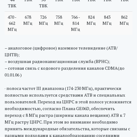
ТВК
ТВК
470 -
678
726
758
766 -
824
843
862
662
МГц
МГц
МГц
814
МГц
МГц
МГц
МГц
МГц
– аналоговое (цифровое) наземное телевидение (АТВ/
ЦНТВ);
– воздушная радионавигационная служба (ВРНС);
– сотовая связь с кодового разделения каналов CDMA(до
01.01.06 )
· полоса частот ІІІ диапазона (174-230 МГц), практически
полностью используется средствами АТВ и специальных
пользователей. Переход на ЦНРС в этой полосе усложняется
необходимостью, согласно Плана GE06D, обеспечить
переход с 8 МГц растра (ширины канала вещания) АТВ к 7
МГц растру ЦНРС. При этом во внимание необходимо
принять международные обязательства, которые связаны с
разными подходами к каналообразованию соседними