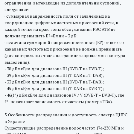
ограничения, вытекающие из дополнительных условий,
следующие:
· суммарная напряженность поля от заявленных на
координацию цифровых частотных присвоений сети, в
каждой точке на краю зоны обслуживания РЭС АТВ не
должна превышать Е?=Емин – 3 дБ;
· величина суммарной напряженности поля (Е?) от всех со-
канальных частотных присвоений не должна превышать
(для контрольных точек на границе защищаемого контура
выделения):
- 38 дБмкВ/м для диапазона III (DVB-T на DVB-T);
- 39 дБмкВ/м для диапазона III (T-DAB на T-DAB);
- 33 дБмкВ/м для диапазона III (DVB-T на T-DAB);
- 45 дБмкВ/м для диапазона III (T-DAB на DVB-T);
- 46(f*) дБмкВ/м для диапазонов IV / V (DVB-T – DVB-T), где
f*- показывает зависимость от частоты (номера ТВк).
3. Особенности распределения и доступность спектра ЦНРС
в Украине
Существующие распределение полос частот 174-230 МГц и