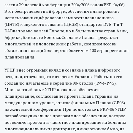
сессии Женевской конференции 2004/2006 годов(РКР-04/06).
Этот беспрецедентный форум, обеспечил планирование
использованияцифровогоназемноготелевизионного
(ЦНТВ) и звукового вещания (ЦНЗВ) стандартов DVB-T и T-
DABне только во всей Европе, но и большинстве стран Азии,
Африки, Ближнего Востока. Создание Плана – результат
многолетней и плодотворной работы, компромиссови
сближения позиций экспертов более чем 100 стран регионов
планирования.
УГЦР внёс огромный вклад в создание плана цифрового
вещания, отвечающего интересам Украины. Работы по его
созданию начаты ещё в середине 90-х годов (1994-1995).
Многолетний опыт УГЦР позволил обеспечить
планирование, согласование проекта плана Украины на
международном уровне, а также финальных Планов (GE06)
на Женевской конференции. При подготовке к РКР-06 УГЦР
разработалуникальное программное обеспечение, которое
позволяло проводить частотное планирование на больших
многонациональных территориях, и аналогичное было, из