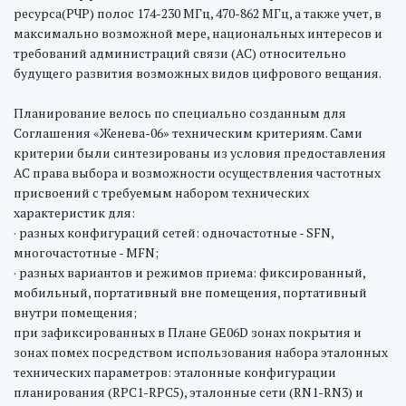
ресурса(РЧР) полос 174-230 МГц, 470-862 МГц, а также учет, в
максимально возможной мере, национальных интересов и
требований администраций связи (АС) относительно
будущего развития возможных видов цифрового вещания.
Планирование велось по специально созданным для
Соглашения «Женева-06» техническим критериям. Сами
критерии были синтезированы из условия предоставления
АС права выбора и возможности осуществления частотных
присвоений с требуемым набором технических
характеристик для:
· разных конфигураций сетей: одночастотные - SFN,
многочастотные - MFN;
· разных вариантов и режимов приема: фиксированный,
мобильный, портативный вне помещения, портативный
внутри помещения;
при зафиксированных в Плане GE06D зонах покрытия и
зонах помех посредством использования набора эталонных
технических параметров: эталонные конфигурации
планирования (RPC1-RPC5), эталонные сети (RN1-RN3) и