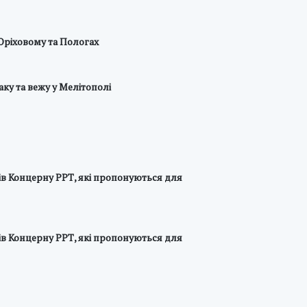
 Оріховому та Пологах
ку та вежу у Мелітополі
бів Концерну РРТ, які пропонуються для
бів Концерну РРТ, які пропонуються для