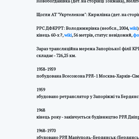
Новобогданівка (дет. на сторінці Токмака), Меліто
Щогли АТ "Укртелеком": Кирилівка (дет. на сторі
РРС ДФКРРТ: Володимирівка (необсл., 2004,
wiki
кінець 60-х ?,
wiki
, 56 метрів, статус невідомий,
фо
Зараз трансляційна мережа Запорізької філії КР
складає - 726,25 км.
1958-1959
побудована Всесоюзна РРЛ-1 Москва-Харків-Сі
1959
збудовано ретранслятор у Запоріжжі та Бердянс
1968
кінець року - закінчується будівництво РРЛ Дні
1968-1970
збудовано РРЛ Маріуполь-Бердянськ (Бердянсь