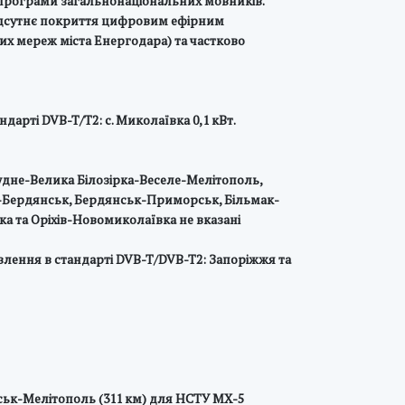
епрограми загальнонаціональних мовників.
 відсутнє покриття цифровим ефірним
х мереж міста Енергодара) та частково
арті DVB-T/T2: с. Миколаївка 0,1 кВт.
рудне-Велика Білозірка-Веселе-Мелітополь,
-Бердянськ, Бердянськ-Приморськ, Більмак-
ка та Оріхів-Новомиколаївка не вказані
влення в стандарті DVB-T/DVB-T2: Запоріжжя та
ськ-Мелітополь (311 км) для НСТУ МХ-5