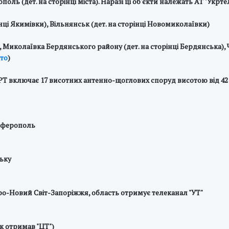
поль (дет. на сторінці міста). Наразі ці об'єкти належать АТ "Укрте
нці Якимівки), Вільнянськ (дет. на сторінці Новомиколаївки)
), Миколаївка Бердянського району (дет. на сторінці Бердянська),
то
)
РТ включає 17 висотних антенно-щоглових споруд висотою від 42 
мферополь
ьку
про-Новий Світ-Запоріжжя, область отримує телеканал "УТ"
к отримав "ЦТ")