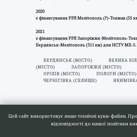
2020
є фінансування РРЛ Мелітополь (?)-Токмак (55 к
2021
є фінансування РРЛ Запоріжжя-Мелітополь-Токма
Бердянськ-Мелітополь (311 км) для НСТУ МХ-5. Бі
БЕРДЯНСЬК (МІСТО)
ВЕЛИКА БІЛ
(МІСТО)
ЗАПОРІЖЖЯ (МІСТО)
ОРІХІВ (МІСТО)
ПОЛОГИ (МІСТО)
ЧЕРНІГІВКА (СЕЛИЩЕ)
ЯКИМІВКА
Наші друзі та партн
Цей сайт використовує лише технічні куки-файли. Пр
відповідності до нашої політики в