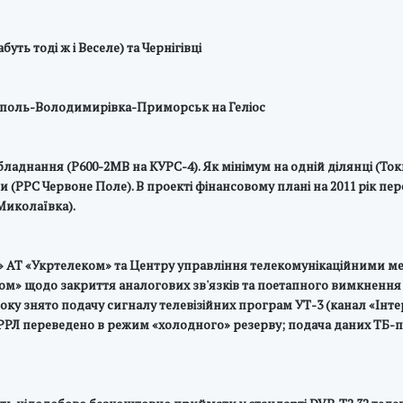
уть тоді ж і Веселе) та Чернігівці
тополь-Володимирівка-Приморськ на Геліос
ладнання (Р600-2МВ на КУРС-4). Як мінімум на одній ділянці (Ток
 (РРС Червоне Поле). В проекті фінансовому плані на 2011 рік пе
Миколаївка).
жі» АТ «Укртелеком» та Центру управління телекомунікаційними 
ком» щодо закриття аналогових зв'язків та поетапного вимкнення
1 року знято подачу сигналу телевізійних програм УТ-3 (канал «Інт
 РРЛ переведено в режим «холодного» резерву; подача даних ТБ-