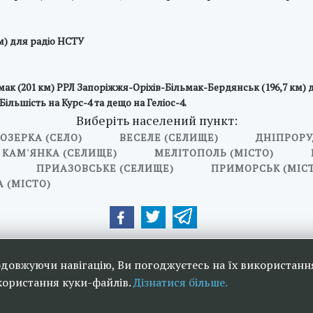
м) для радіо НСТУ
к (201 км) РРЛ Запоріжжя-Оріхів-Більмак-Бердянськ (196,7 км) д
льшість на Курс-4 та дещо на Геліос-4.
Виберіть населений пункт:
ОЗЕРКА (СЕЛО)
ВЕСЕЛЕ (СЕЛИЩЕ)
ДНІПРОРУ
КАМ'ЯНКА (СЕЛИЩЕ)
МЕЛІТОПОЛЬ (МІСТО)
ПРИАЗОВСЬКЕ (СЕЛИЩЕ)
ПРИМОРСЬК (МІС
 (МІСТО)
ери:
одовжуючи навігацію, Ви погоджуєтесь на їх використанн
икористання куки-файлів.
Дізнатися більше.