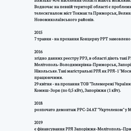
Близько 90% населення області мають можливіс
Водночас на певній території області є пробле
телесигналом міст Токмак та Приморськ, Велико
Новомиколаївського районів.
2015
7 травня - на прохання Концерну РРТ замовлено
2016
згідно данних реєстру РРЗ, в області діють так
Мелітополь-Володимирівка-Приморськ, Запорі
Нікольське. Такі магістральні РРЛ як РРЛ-1 "Мо
працюючими.
29 квітня - на прохання ТОВ "Телемережі Украї
Комиш-Зоря (по 0,5 кВт), Запоріжжя (1 кВт).
2018
розпочато демонтаж РРС-24 АТ "Укртелеком" у М
2019
є фінансування РРЛ Запоріжжя-Мелітополь-Прим