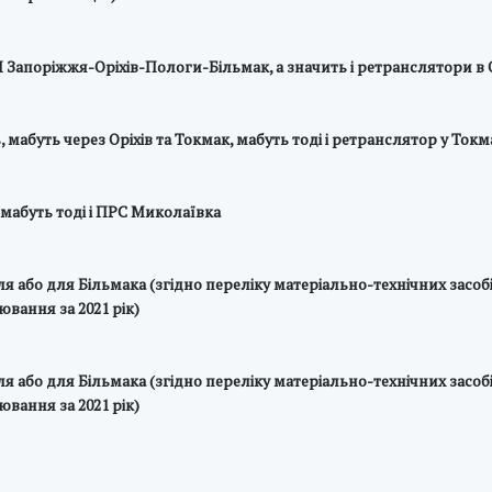
Л Запоріжжя-Оріхів-Пологи-Більмак, а значить і ретранслятори в
абуть через Оріхів та Токмак, мабуть тоді і ретранслятор у Токма
мабуть тоді і ПРС Миколаївка
я або для Більмака (згідно переліку матеріально-технічних засо
вання за 2021 рік)
я або для Більмака (згідно переліку матеріально-технічних засо
вання за 2021 рік)