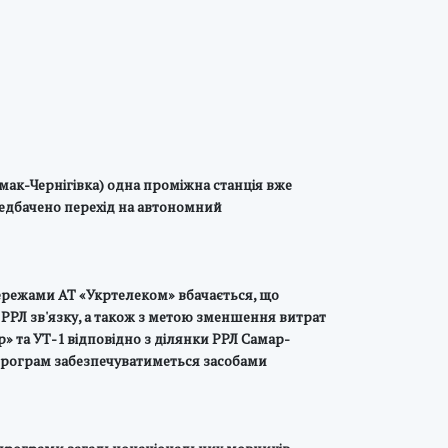
мак-Чернігівка) одна проміжна станція вже
редбачено перехід на автономний
мережами АТ «Укртелеком» вбачається, що
 РРЛ зв'язку, а також з метою зменшення витрат
ер» та УТ-1 відповідно з ділянки РРЛ Самар-
програм забезпечуватиметься засобами