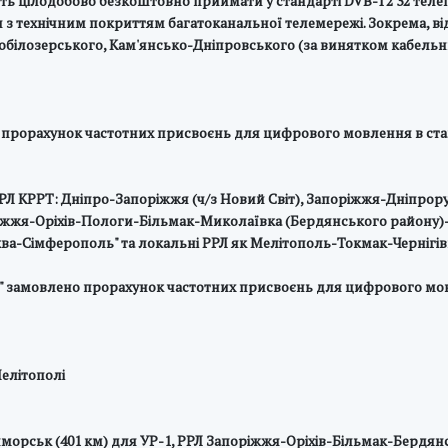
ть цілодобово безкоштовно приймати у стандарті DVB-T2 32 тел
ми з технічним покриттям багатоканальної телемережі. Зокрема,
білозерського, Кам'янсько-Дніпровського (за винятком кабельни
 прорахунок частотних присвоєнь для цифрового мовлення в станд
і РРЛ КРРТ: Дніпро-Запоріжжя (ч/з Новий Світ), Запоріжжя-Дніпро
жжя-Оріхів-Пологи-Більмак-Миколаївка (Бердянського району)
сква-Сімферополь" та локальні РРЛ як Мелітополь-Токмак-Чернігів
ни" замовлено прорахунок частотних присвоєнь для цифрового мо
елітополі
орськ (401 км) для УР-1, РРЛ Запоріжжя-Оріхів-Більмак-Бердян