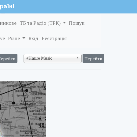
никове
ТБ та Радіо (ТРК)
Пошук
ve
Різне
Вхід
Реєстрація
#Наше Music