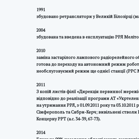
1991
збудовано ретранслятори у Великій Білозірці (маб
2004
збудована та введена в експлуатацію РРЛ Мелі
2010
заміна застарілого лампового радіорелейного об
готова до переходу на автономний режим роботи
необслуговуємий режим ще однієї станції (РРС 
2011
З копій листів філії «Дирекція первинної мере
відповідно до реалізації програми АТ «Укртеле
на утримання РРЛ, з 01.09.2011 року та 03.10.201
Сімферополь та Сябри-Керч; вивільнені стволи
Концерну РРТ (а.с. 34-39, 67-73).
2014