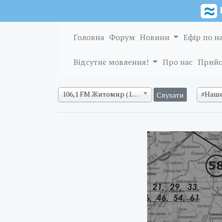
Головна
Форум
Новини
Ефір по н
Відсутнє мовлення!
Про нас
Прийо
106,1 FM Житомир (128 кб/с)
#Наше