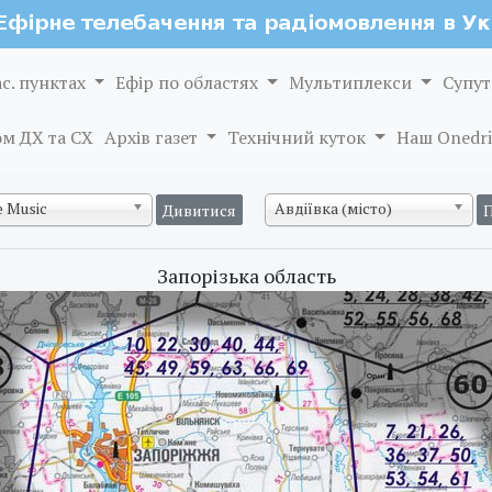
ас. пунктах
Ефір по областях
Мультиплекси
Супут
м ДХ та СХ
Архів газет
Технічний куток
Наш Onedri
 Music
Авдіївка (місто)
Запорізька область