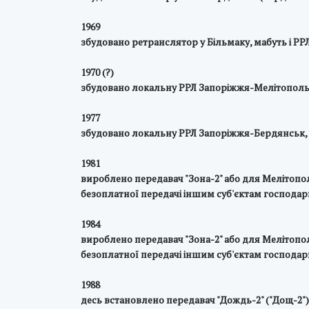
1969
збудовано ретранслятор у Більмаку, мабуть і РР
1970 (?)
збудовано локальну РРЛ Запоріжжя-Мелітополь, м
1977
збудовано локальну РРЛ Запоріжжя-Бердянськ, 
1981
вироблено передавач "Зона-2" або для Мелітопол
безоплатної передачі іншим суб'єктам господарю
1984
вироблено передавач "Зона-2" або для Мелітопол
безоплатної передачі іншим суб'єктам господарю
1988
десь встановлено передавач "Дождь-2" ("Дощ-2")