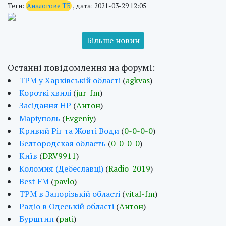
Теги:
Аналогове ТБ
, дата: 2021-03-29 12:05
Більше новин
Останні повідомлення на форумі:
ТРМ у Харківській області
(
agkvas
)
Короткі хвилі
(
jur_fm
)
Засідання НР
(
Антон
)
Маріуполь
(
Evgeniy
)
Кривий Ріг та Жовті Води
(
0-0-0-0
)
Белгородская область
(
0-0-0-0
)
Київ
(
DRV9911
)
Коломия (Дебеславці)
(
Radio_2019
)
Best FM
(
pavlo
)
ТРМ в Запорізькій області
(
vital-fm
)
Радіо в Одеській області
(
Антон
)
Бурштин
(
pati
)