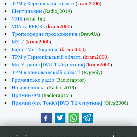
ТРМ у Херсонській області
(
kram2000
)
Шептицький
(
Radio_2019
)
УМХ
(
vital-fm
)
VOA та RFE/RL
(
kram2000
)
Тропосферне проходження
(
DrewUA
)
МХ-7
(
kram2000
)
Радіо "Ми - Україна"
(
kram2000
)
ТРМ у Тернопільській області
(
kram2000
)
Ми-Україна [DVB-T2/супутник]
(
kram2000
)
ТРМ в Миколаївськiй областi
(
Evgeniy
)
Громадське радio
(
Radioraptor
)
Нововолинськ
(
Radio_2019
)
Прямий ФМ
(
Radioraptor
)
Прямий (екс Тоніс) [DVB-T2/супутник]
(
Oleg2008
)
Наші друзі та партнери: