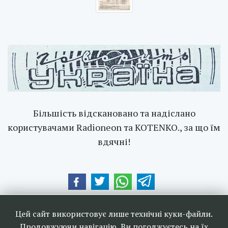
Більшість відскановано та надіслано
користувачами Radioneon та KOTENKO., за що їм
вдячні!
Наші друзі та партнери:
Цей сайт використовує лише технічні куки-файли.
Продовжуючи навігацію, Ви погоджуєтесь на їх