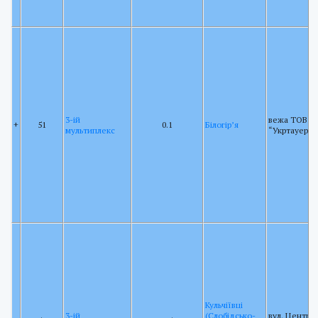
3-ій
вежа ТОВ
+
51
0.1
Білогір’я
мультиплекс
“Укртауер”
Кульчіївці
3-ій
(Слобідсько-
вул. Центра