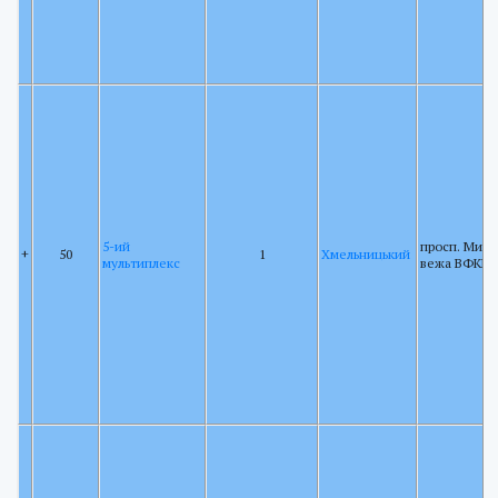
5-ий
просп. Миру 
+
50
1
Хмельницький
мультиплекс
вежа ВФКРР