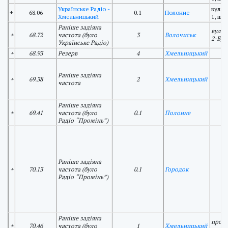
Українське Радіо -
вул. 
+
68.06
0.1
Полонне
Хмельницький
1, що
Раніше задіяна
вул. 
+
68.72
частота (було
3
Волочиськ
2-Б, 
Українське Радіо)
+
68.93
Резерв
4
Хмельницький
Раніше задіяна
+
69.38
2
Хмельницький
частота
Раніше задіяна
+
69.41
частота (було
0.1
Полонне
Радіо “Промінь”)
Раніше задіяна
+
70.13
частота (було
0.1
Городок
Радіо “Промінь”)
Раніше задіяна
просп
+
70.46
частота (було
1
Хмельницький