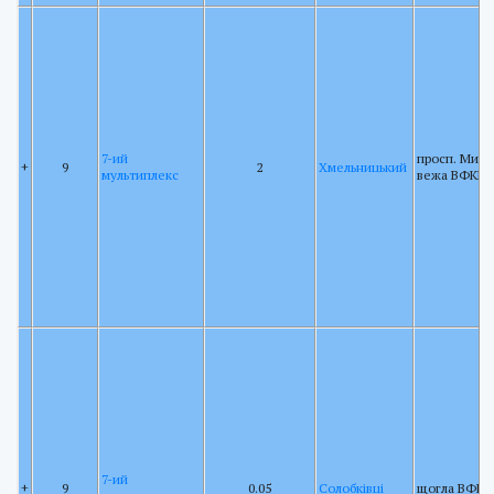
7-ий
просп. Миру 
+
9
2
Хмельницький
мультиплекс
вежа ВФКРР
7-ий
+
9
0.05
Солобківці
щогла ВФКР