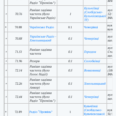
вежа
Радіо “Промінь”)
Кульчіївці
Раніше задіяна
вул. 
(Слобідсько-
+
70.76
частота (було
1
52/1,
Кульчієвецької
Українське Радіо)
ВФКР
ТГ)
вул. 
+
70.88
Українське Радіо
0.1
Чемерівці
щогл
Українське Радіо -
вул. 
+
70.88
0.1
Чемерівці
Хмельницький
щогл
вул. 
Раніше задіяна
+
71.51
0.1
Городок
Стані
частота
щогл
+
71.96
Резерв
0.1
Солобківці
Раніше задіяна
вул. 
+
72.14
частота (було
0.5
Вовковинці
(100)
Голос Надії)
ВФКР
Раніше задіяна
+
72.26
частота (було
0.1
Хмельницький
Анкор)
Раніше задіяна
вул. 
+
72.44
частота (було
0.1
Чемерівці
щогл
Радіо “Промінь”)
Кульчіївці
(Слобідсько-
вул. 
+
72.89
Радіо “Промінь”
1
Кульчієвецької
52/1,