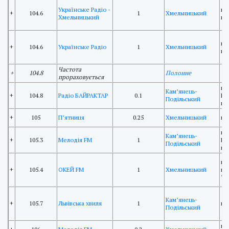
Українське Радіо -
пр
+
104.6
1
Хмельницький
Хмельницький
ве
пр
+
104.6
Українське Радіо
1
Хмельницький
ве
Частота
+
104.8
Полонне
прораховується
пр
Кам’янець-
+
104.8
Радіо БАЙРАКТАР
0.1
Гр
Подільський
що
+
105
П’ятниця
0.25
Хмельницький
пр
пр
Кам’янець-
+
105.3
Мелодія FM
1
Гр
Подільський
що
пр
+
105.4
ОКЕЙ FM
1
Хмельницький
що
"В
Кам’янець-
+
105.7
Львівська хвиля
1
ву
Подільський
ву