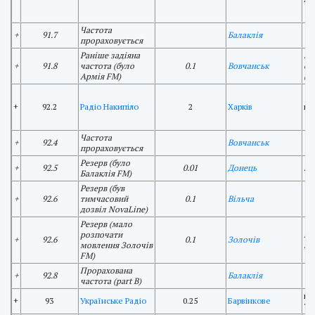
Частота
+
91.7
Балаклія
прораховується
Раніше задіяна
ве
+
91.8
частота (було
0.1
Вовчанськ
оп
Армія FM)
(К
+
92.2
Радіо Накипіло
2
Харків
ву
Частота
+
92.4
Вовчанськ
прораховується
Резерв (було
+
92.5
0.01
Донець
ву
Балаклія FM)
Резерв (був
+
92.6
тимчасовий
0.1
Вільча
дозвіл NovaLine)
Резерв (мало
розпочати
пл
+
92.6
0.1
Золочів
мовлення Золочів
по
FM)
Прорахована
+
92.8
Балаклія
частота (part B)
ву
+
93
Українське Радіо
0.25
Барвінкове
74