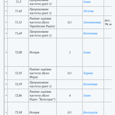
+
71.3
Ізюм
частота (part 1)
Прорахована
+
71.42
Лозова
частота (part 1)
Раніше задіяна
вул. Х
+
71.51
частота (було
0.1
Зачепилівка
94, ве
Українське Радіо)
Прорахована
+
71.69
Кегичівка
частота (part 1)
+
72.08
Резерв
1
Ізюм
Раніше задіяна
+
72.35
частота (було
0.1
Харків
Фора)
Прорахована
+
72.59
Кегичівка
частота (part 1)
Раніше задіяна
+
72.86
частота (було
4
Ізюм
Радіо “Культура”)
+
73.58
Резерв
0.1
Богодухів