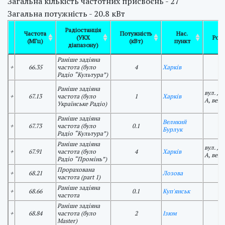
Загальна кількість частотних присвоєнь - 27
Загальна потужність - 20.8 кВт
Радіостанція
Частота
Потужність
Нас.
(УКХ
Роз
(МГц)
(кВт)
пункт
діапазону)
Раніше задіяна
+
66.35
частота (було
4
Харків
Радіо “Культура”)
Раніше задіяна
вул. Де
+
67.13
частота (було
1
Харків
А, веж
Українське Радіо)
Раніше задіяна
Великий
+
67.73
частота (було
0.1
Бурлук
Радіо “Культура”)
Раніше задіяна
вул. Де
+
67.91
частота (було
4
Харків
А, веж
Радіо “Промінь”)
Прорахована
+
68.21
Лозова
частота (part 1)
Раніше задіяна
+
68.66
0.1
Куп'янськ
частота
Раніше задіяна
+
68.84
частота (було
2
Ізюм
Master)