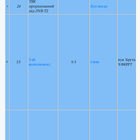
ТВК
+
24
прорахований
Куп'янськ
під DVB-T2
3-ій
вул. Крута 5
+
25
0.5
Ізюм
мультиплекс
ХФКРРТ