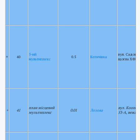
5-ий
вул. Садова 
+
40
0.5
Кегичівка
мультиплекс
щогла ХФКР
план місцевий
вул. Коопер
+
41
0.01
Лозова
мультиплекс
53-А, вежа 