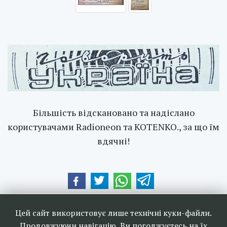
Більшість відскановано та надіслано
користувачами Radioneon та KOTENKO., за що їм
вдячні!
Наші друзі та партнери:
Цей сайт використовує лише технічні куки-файли.
Продовжуючи навігацію, Ви погоджуєтесь на їх