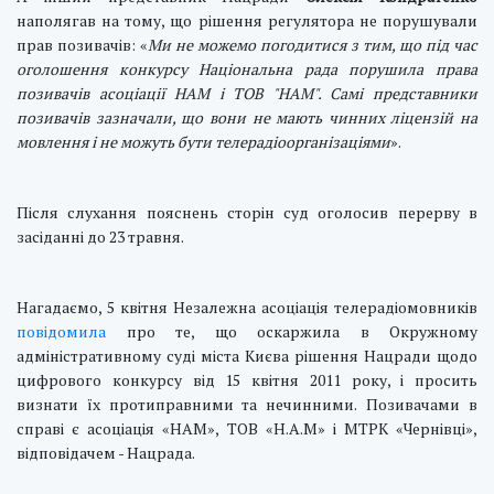
наполягав на тому, що рішення регулятора не порушували
прав позивачів: «
Ми не можемо погодитися з тим, що під час
оголошення конкурсу Національна рада порушила права
позивачів асоціації НАМ і ТОВ "НАМ". Самі представники
позивачів зазначали, що вони не мають чинних ліцензій на
мовлення і не можуть бути телерадіоорганізаціями
».
Після слухання пояснень сторін суд оголосив перерву в
засіданні до 23 травня.
Нагадаємо, 5 квітня Незалежна асоціація телерадіомовників
повідомила
про те, що оскаржила в Окружному
адміністративному суді міста Києва рішення Нацради щодо
цифрового конкурсу від 15 квітня 2011 року, і просить
визнати їх протиправними та нечинними.
Позивачами в
справі є асоціація «НАМ», ТОВ «Н.А.М»
і
МТРК «Чернівці»,
відповідачем - Нацрада.