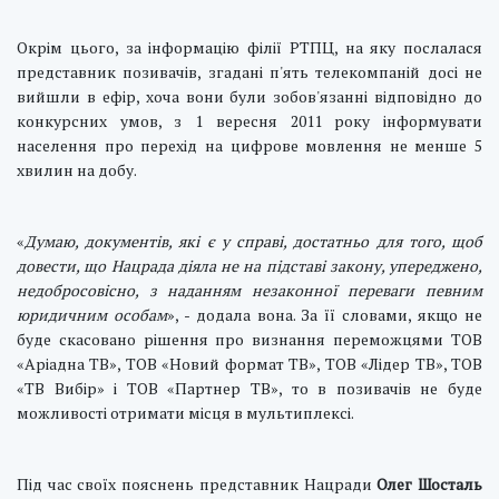
Окрім цього, за інформацію філії РТПЦ, на яку послалася
представник позивачів, згадані п'ять телекомпаній досі не
вийшли в ефір, хоча вони були зобов'язанні відповідно до
конкурсних умов, з 1 вересня 2011 року інформувати
населення про перехід на цифрове мовлення не менше 5
хвилин на добу.
«
Думаю, документів, які є у справі, достатньо для того, щоб
довести, що Нацрада діяла не на підставі закону, упереджено,
недобросовісно, з наданням незаконної переваги певним
юридичним особам
», - додала вона. За її словами, якщо не
буде скасовано рішення про визнання переможцями ТОВ
«Аріадна ТВ», ТОВ «Новий формат ТВ», ТОВ «Лідер ТВ», ТОВ
«ТВ Вибір» і ТОВ «Партнер ТВ», то в позивачів не буде
можливості отримати місця в мультиплексі.
Під час своїх пояснень представник Нацради
Олег Шосталь