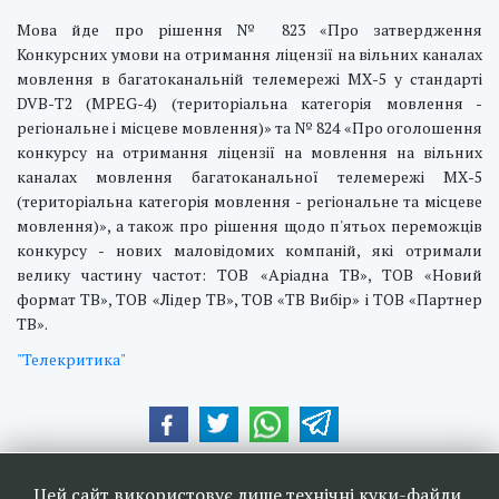
Мова йде про рішення № 823 «Про затвердження
Конкурсних умови на отримання ліцензії на вільних каналах
мовлення в багатоканальній телемережі МХ-5 у стандарті
DVВ-Т2 (МРЕG-4) (територіальна категорія мовлення -
регіональне і місцеве мовлення)» та № 824 «Про оголошення
конкурсу на отримання ліцензії на мовлення на вільних
каналах мовлення багатоканальної телемережі МХ-5
(територіальна категорія мовлення - регіональне та місцеве
мовлення)», а також про рішення щодо п'ятьох переможців
конкурсу - нових маловідомих компаній, які отримали
велику частину частот: ТОВ «Аріадна ТВ», ТОВ «Новий
формат ТВ», ТОВ «Лідер ТВ», ТОВ «ТВ Вибір» і ТОВ «Партнер
ТВ».
"Телекритика"
Наші друзі та партнери:
Цей сайт використовує лише технічні куки-файли.