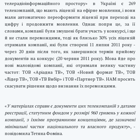
телерадіоінформаційного простору» в Україні є 269
телекомпаній, що мають ліцензії на ефірне мовлення, і вони
мали автоматично переоформити ліцензії при переході на
цифру і продовжити мовлення. Однак попри це, за її
словами, компанії були змушені брати участь у конкурсі, і ще
й не стали переможцями, тоді як близько 30% усіх ліцензій
отримали компанії, які були створені 11 липня 2011 року -
через 20 днів після того, як завершився термін прийому
документів на конкурс (20 червня 2011 року). Мова йде про
нові маловідомі компанії, які отримали велику частину
частот: ТОВ «Аріадна ТВ», ТОВ «Новий формат ТВ», ТОВ
«Лідер ТВ», ТОВ «ТВ Вибір» і ТОВ «Партнер ТВ». НАМ просить
скасувати рішення щодо визнання їх переможцями.
«
У матеріалах справи є документи цих телекомпаній з датами
реєстрації, статутним фондом у розмірі 960 гривень у кожної
компанії, з їхніми програмними концепціями, де зазначені
мінімальні частки національного та власного продукту
», -
повідомила Тетяна Фоміна.