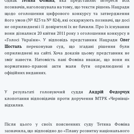
Однак
Тетяна Фоміна
, яка представляє інтереси всіх
позивачів, наголошувала на тому, що тексти рішень Нацради
щодо оголошення цифрового конкурсу та затвердження
його умов (№ 823 та № 824), які оскаржують позивачі, ще досі
не оприлюднені і її довірителі їх не бачили. Про їх існування
вони дізналися 20 квітня 2011 року з оголошення конкурсу в
«Голосі України». У відповідь представник Нацради
Олег
Шосталь
переконував суд, що згадані рішення були
оприлюднені на сайті. Хоча доказів цьому представник не
зміг навести. Натомість пані Фоміна вважає, що вони як
нормативно-правові акти мали бути оприлюднені в
офіційних виданнях.
У результаті головуючий суддя
Андрій Федорчук
клопотання відповідачів проти доручення МТРК «Чернівці»
відхилив.
Після цього у своїх поясненнях суду Тетяна Фоміна
зазначила, що відповідно до «Плану розвитку національного