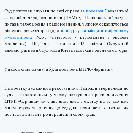
Суд розпочав слухати по суті справу за
позовом
Незалежної
асоціації телерадіомовників (НАМ) до Національної ради з
питань телебачення і радіомовлення, у якому оскаржуються
рішення регулятора щодо
конкурсу на місця в цифровому
мультиплекс
і МХ-5 (категорія - регіональне і місцеве
мовлення). Під час засідання 18 квітня Окружний
адміністративний суд міста Києва заслухав пояснення сторін.
У якості співпозивача була долучена МТРК «Чернівці».
На початку засідання представники Нацради звернулися до
суду з клопотанням, у якому виступали проти долучення
МТРК «Чернівці» як співвідповідача з огляду на те, що вже
минув строк звернення до суду, що починається відтоді, як
позивач дізнався про порушення своїх прав.