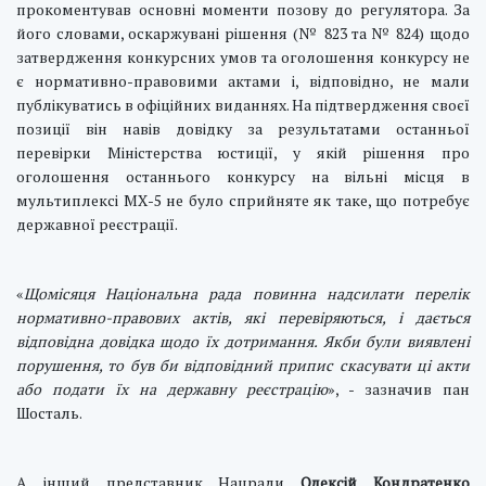
прокоментував основні моменти позову до регулятора. За
його словами, оскаржувані рішення (№ 823 та № 824) щодо
затвердження конкурсних умов та оголошення конкурсу не
є нормативно-правовими актами і, відповідно, не мали
публікуватись в офіційних виданнях. На підтвердження своєї
позиції він навів довідку за результатами останньої
перевірки Міністерства юстиції, у якій рішення про
оголошення останнього конкурсу на вільні місця в
мультиплексі МХ-5 не було сприйняте як таке, що потребує
державної реєстрації.
«
Щомісяця Національна рада повинна надсилати перелік
нормативно-правових актів, які перевіряються, і дається
відповідна довідка щодо їх дотримання. Якби були виявлені
порушення, то був би відповідний припис скасувати ці акти
або подати їх на державну реєстрацію
», - зазначив пан
Шосталь.
А інший представник Нацради
Олексій Кондратенко