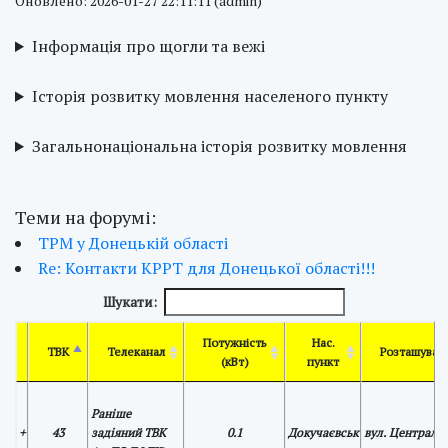
Оновлено: 2026-01-27 22:11:11 (admin)
Інформація про щогли та вежі
Історія розвитку мовлення населеного пункту
Загальнонаціональна історія розвитку мовлення
Теми на форумі:
ТРМ у Донецькій області
Re: Контакти КРРТ для Донецької області!!!
Шукати:
Потужність
Нас.
ТВК
Телеканал
Розташуван
(кВт)
пункт
Раніше
+
43
задіяний ТВК
0.1
Докучаєвськ
вул. Центральн