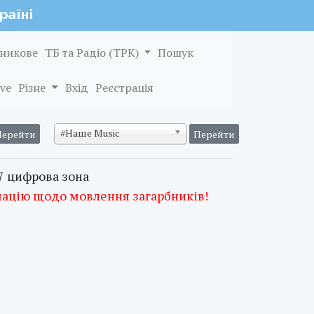
никове
ТБ та Радіо (ТРК)
Пошук
ve
Різне
Вхід
Реєстрація
#Наше Music
37 цифрова зона
мацію щодо мовлення загарбників!