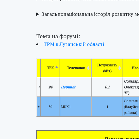
Загальнонаціональна історія розвитку 
Теми на форумі:
ТРМ в Луганській області
Потужність
ТВК
Телеканал
Нас
(кВт)
Солідар
+
24
Перший
0.1
Олексан
ТГ)
Селиван
+
50
MUX1
1
(Валуйск
района)
Показати вимкн