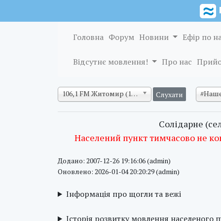
Головна
Форум
Новини
Ефір по н
Відсутнє мовлення!
Про нас
Прийо
106,1 FM Житомир (128 кб/с)
#Наше
Солідарне (се
Населений пункт тимчасово не ко
Додано: 2007-12-26 19:16:06 (admin)
Оновлено: 2026-01-04 20:20:29 (admin)
Інформація про щогли та вежі
Історія розвитку мовлення населеного 