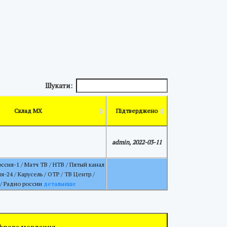
Шукати:
Склад МХ
Підтверджено
admin, 2022-03-11
оссия-1 / Матч ТВ / НТВ / Пятый канал
ия-24 / Карусель / ОТР / ТВ Центр /
 / Радио россии
детальніше
ифрове мовлення