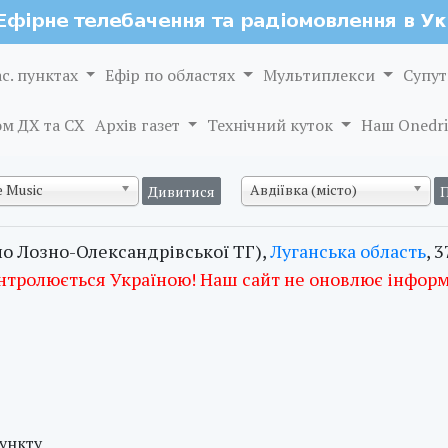
ас. пунктах
Ефір по областях
Мультиплекси
Супут
м ДХ та СХ
Архів газет
Технічний куток
Наш Onedri
 Music
Авдіївка (місто)
ло Лозно-Олександрівської ТГ),
Луганська область
, 
нтролюється Україною! Наш сайт не оновлює інфор
пункту