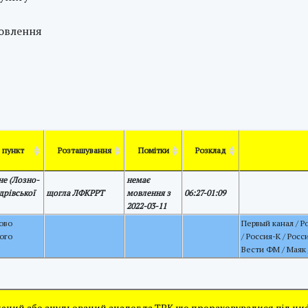
мовлення
. пункт
Розташування
Помітки
Розклад
не (Лозно-
немає
дрівської
щогла ЛФКРРТ
мовлення з
06:27-01:09
2022-03-11
ово
Первый канал / Р
ого
/ Россия-К / Росс
Вести ФМ / Маяк
ений або анульований аналог та ТВК що прораховувалися під ц