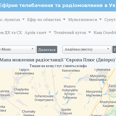
ас. пунктах
Ефір по областях
Мультиплекси
Супут
м ДХ та СХ
Архів газет
Технічний куток
Наш Onedri
 Music
Авдіївка (місто)
Мапа мовлення радіостанції "Європа Плюс (Дніпро)
Тицни на вежу і тут з'явиться інфа