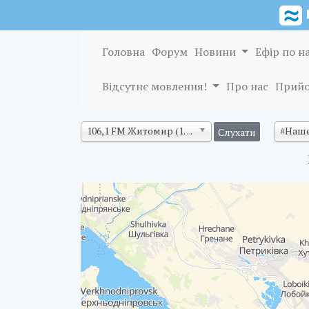
Головна
Форум
Новини
Ефір по н
Відсутнє мовлення!
Про нас
Прийо
106,1 FM Житомир (128 кб/с)
#Наше