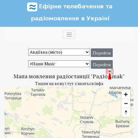
Мапа мовлення радіостанції "Радіо Smak"
Тицни на вежу і тут з'явиться інфа