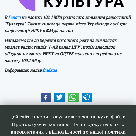
В
Гадячі
на частоті 102.1 МГц розпочато мовлення радіостанції
"Культура". Таким чином це перше місто України де є усі три
радіостанції НРКУ в ФМ діапазоні.
Нагадаємо що до березня поточного року на цій частоті
мовила радіостанція "1-ий канал НРУ", потім внаслідок
об'єднання частот НРКУ та ОДТРК мовлення перейшло на
частоту 103.1 МГц.
Інформацію надав
fmdxua
Наші друзі та партнери:
Цей сайт використовує лише технічні куки-файли.
Продовжуючи навігацію, Ви погоджуєтесь на їх
використання у відповідності до нашої політики