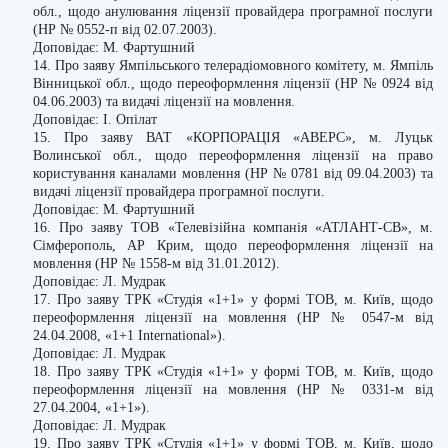
обл., щодо анулювання ліцензії провайдера програмної послуги
(НР № 0552-п від 02.07.2003).
Доповідає: М. Фартушний
14. Про заяву Ямпільського телерадіомовного комітету, м. Ямпіль
Вінницької обл., щодо переоформлення ліцензії (НР № 0924 від
04.06.2003) та видачі ліцензії на мовлення.
Доповідає: І. Опілат
15. Про заяву ВАТ «КОРПОРАЦІЯ «АВЕРС», м. Луцьк
Волинської обл., щодо переоформлення ліцензії на право
користування каналами мовлення (НР № 0781 від 09.04.2003) та
видачі ліцензії провайдера програмної послуги.
Доповідає: М. Фартушний
16. Про заяву ТОВ «Телевізійна компанія «АТЛАНТ-СВ», м.
Сімферополь, АР Крим, щодо переоформлення ліцензії на
мовлення (НР № 1558-м від 31.01.2012).
Доповідає: Л. Мудрак
17. Про заяву ТРК «Студія «1+1» у формі ТОВ, м. Київ, щодо
переоформлення ліцензії на мовлення (НР № 0547-м від
24.04.2008, «1+1 International»).
Доповідає: Л. Мудрак
18. Про заяву ТРК «Студія «1+1» у формі ТОВ, м. Київ, щодо
переоформлення ліцензії на мовлення (НР № 0331-м від
27.04.2004, «1+1»).
Доповідає: Л. Мудрак
19. Про заяву ТРК «Студія «1+1» у формі ТОВ, м. Київ, щодо