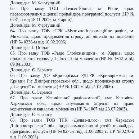
Доповідає: М. Фартушний
63. Про заяву ТОВ «Телсет-Рівне», м. Рівне, щодо
переоформлення ліцензії провайдера програмної послуги (НР №
0781-п від 18.11.2009, м. Сарни).
Доповідає: М. Фартушний
64. Про заяву ТОВ «ТРК «Музично-інформаційне радіо», м.
Миколаїв, щодо продовження строку дії ліцензії на мовлення
(НР № 0336-м від 10.02.2006).
Доповідає: І. Опілат
65. Про заяву ТОВ «Радіо Слобожанщіни», м. Харків, щодо
продовження строку дії ліцензії на мовлення (НР № 1602-м від
09.04.2003).
Доповідає: Є. Баранов
66. Про заяву ДО «Криворізька РДТРК «Криворіжжя», м.
Кривий Ріг Дніпропетровської обл., щодо продовження строку
дії ліцензії на мовлення (НР № 1301-м від 21.03.2006).
Доповідає: Є. Баранов
67. Про заяву Кегичівської радіокомпанії, смт Кегичівка
Харківської обл., щодо анулювання ліцензії на право
користування каналами мовлення (НР № 1067 від 23.07.2003).
Доповідає: Є. Баранов
68. Про заяви ТОВ ТРК «Дельта-плюс», смт Черкаське
Дніпропетровської обл., щодо анулювання ліцензій провайдера
програмної послуги (НР № 0275-п від 11.06.2003 та НР № 0276-п
від 11.06.2003).