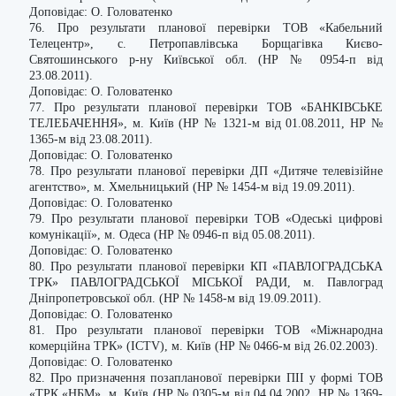
Доповідає: О. Головатенко
76. Про результати планової перевірки ТОВ «Кабельний
Телецентр», с. Петропавлівська Борщагівка Києво-
Святошинського р-ну Київської обл. (НР № 0954-п від
23.08.2011).
Доповідає: О. Головатенко
77. Про результати планової перевірки ТОВ «БАНКІВСЬКЕ
ТЕЛЕБАЧЕННЯ», м. Київ (НР № 1321-м від 01.08.2011, НР №
1365-м від 23.08.2011).
Доповідає: О. Головатенко
78. Про результати планової перевірки ДП «Дитяче телевізійне
агентство», м. Хмельницький (НР № 1454-м від 19.09.2011).
Доповідає: О. Головатенко
79. Про результати планової перевірки ТОВ «Одеські цифрові
комунікації», м. Одеса (НР № 0946-п від 05.08.2011).
Доповідає: О. Головатенко
80. Про результати планової перевірки КП «ПАВЛОГРАДСЬКА
ТРК» ПАВЛОГРАДСЬКОЇ МІСЬКОЇ РАДИ, м. Павлоград
Дніпропетровської обл. (НР № 1458-м від 19.09.2011).
Доповідає: О. Головатенко
81. Про результати планової перевірки ТОВ «Міжнародна
комерційна ТРК» (ICTV), м. Київ (НР № 0466-м від 26.02.2003).
Доповідає: О. Головатенко
82. Про призначення позапланової перевірки ПІІ у формі ТОВ
«ТРК «НБМ», м. Київ (НР № 0305-м від 04.04.2002, НР № 1369-