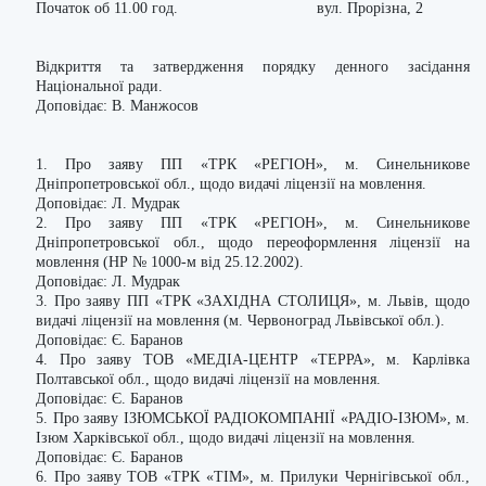
Початок об 11.00 год. вул. Прорізна, 2
Відкриття та затвердження порядку денного засідання
Національної ради.
Доповідає: В. Манжосов
1. Про заяву ПП «ТРК «РЕГІОН», м. Синельникове
Дніпропетровської обл., щодо видачі ліцензії на мовлення.
Доповідає: Л. Мудрак
2. Про заяву ПП «ТРК «РЕГІОН», м. Синельникове
Дніпропетровської обл., щодо переоформлення ліцензії на
мовлення (НР № 1000-м від 25.12.2002).
Доповідає: Л. Мудрак
3. Про заяву ПП «ТРК «ЗАХІДНА СТОЛИЦЯ», м. Львів, щодо
видачі ліцензії на мовлення (м. Червоноград Львівської обл.).
Доповідає: Є. Баранов
4. Про заяву ТОВ «МЕДІА-ЦЕНТР «ТЕРРА», м. Карлівка
Полтавської обл., щодо видачі ліцензії на мовлення.
Доповідає: Є. Баранов
5. Про заяву ІЗЮМСЬКОЇ РАДІОКОМПАНІЇ «РАДІО-ІЗЮМ», м.
Ізюм Харківської обл., щодо видачі ліцензії на мовлення.
Доповідає: Є. Баранов
6. Про заяву ТОВ «ТРК «ТІМ», м. Прилуки Чернігівської обл.,