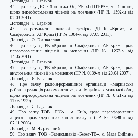
Доповідає: Є. Баранов
44. Про заяву ДО «Вінницька ОДТРК «ВІНТЕРА», м. Вінниця,
щодо переоформлення ліцензії на мовлення (НР № 1392-м від
07.09.2011).
Доповідає: Є. Баранов
45. Про результати планової перевірки ДТРК «Крим», м.
Сімферополь, АР Крим (НР № 1384-м від 07.09.2011).
Доповідає: О. Головатенко
46. Про заяву ДТРК «Крим», м. Сімферополь, АР Крим, щодо
переоформлення ліцензії на мовлення (НР № 1262-м від
14.06.2011).
Доповідає: Є. Баранов
47. Про заяву ДТРК «Крим», м. Сімферополь, АР Крим, щодо
анулювання ліцензії на мовлення (НР № 0139-м від 20.04.2007).
Доповідає: Є. Баранов
48. Про заяву радіоінформаційної організації «Марківська
районна редакція радіомовлення», смт Марківка Луганської обл.,
щодо переоформлення ліцензії на мовлення (НР № 0721-м від
11.03.1999).
Доповідає: Є. Баранов
49. Про заяву ТОВ «ТІСА», м. Київ, щодо переоформлення
ліцензії провайдера програмної послуги (НР № 0690-п від
07.11.2006).
Доповідає: М. Фартушний
50. Про заяву ТОВ «Телекомпанія «Берег-ТВ», с. Мала Бийгань