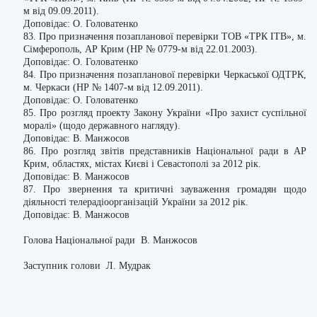
м від 09.09.2011).
Доповідає: О. Головатенко
83. Про призначення позапланової перевірки ТОВ «ТРК ІТВ», м.
Сімферополь, АР Крим (НР № 0779-м від 22.01.2003).
Доповідає: О. Головатенко
84. Про призначення позапланової перевірки Черкаської ОДТРК,
м. Черкаси (НР № 1407-м від 12.09.2011).
Доповідає: О. Головатенко
85. Про розгляд проекту Закону України «Про захист суспільної
моралі» (щодо державного нагляду).
Доповідає: В. Манжосов
86. Про розгляд звітів представників Національної ради в АР
Крим, областях, містах Києві і Севастополі за 2012 рік.
Доповідає: В. Манжосов
87. Про звернення та критичні зауваження громадян щодо
діяльності телерадіоорганізацій України за 2012 рік.
Доповідає: В. Манжосов
Голова Національної ради В. Манжосов
Заступник голови Л. Мудрак