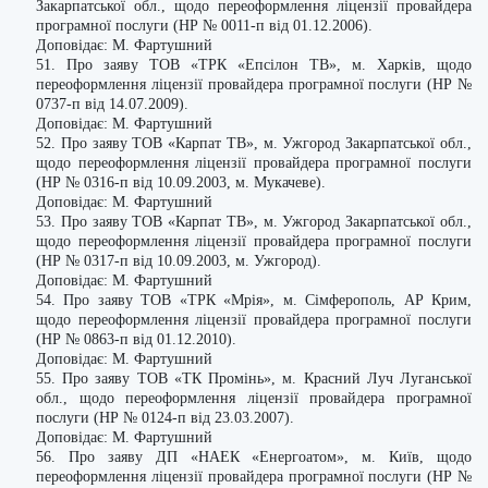
Закарпатської обл., щодо переоформлення ліцензії провайдера
програмної послуги (НР № 0011-п від 01.12.2006).
Доповідає: М. Фартушний
51. Про заяву ТОВ «ТРК «Епсілон ТВ», м. Харків, щодо
переоформлення ліцензії провайдера програмної послуги (НР №
0737-п від 14.07.2009).
Доповідає: М. Фартушний
52. Про заяву ТОВ «Карпат ТВ», м. Ужгород Закарпатської обл.,
щодо переоформлення ліцензії провайдера програмної послуги
(НР № 0316-п від 10.09.2003, м. Мукачеве).
Доповідає: М. Фартушний
53. Про заяву ТОВ «Карпат ТВ», м. Ужгород Закарпатської обл.,
щодо переоформлення ліцензії провайдера програмної послуги
(НР № 0317-п від 10.09.2003, м. Ужгород).
Доповідає: М. Фартушний
54. Про заяву ТОВ «ТРК «Мрія», м. Сімферополь, АР Крим,
щодо переоформлення ліцензії провайдера програмної послуги
(НР № 0863-п від 01.12.2010).
Доповідає: М. Фартушний
55. Про заяву ТОВ «ТК Промінь», м. Красний Луч Луганської
обл., щодо переоформлення ліцензії провайдера програмної
послуги (НР № 0124-п від 23.03.2007).
Доповідає: М. Фартушний
56. Про заяву ДП «НАЕК «Енергоатом», м. Київ, щодо
переоформлення ліцензії провайдера програмної послуги (НР №