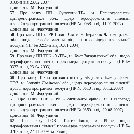
0108-п від 23.02.2007).
Доповідає: М. Фартушний
57. Про заяву ПП «Супутник-ТБ», м. Першотравенськ
Дніпропетровської обл., щодо переоформлення ліцензії
провайдера програмної послуги (НР № 0058-п від 11.01.2007).
Доповідає: М. Фартушний
58. Про заяву ПП «ТРК Новий Світ», м. Бердичів Житомирської
обл., щодо переоформлення ліцензії провайдера програмної
послуги (НР № 0259-п від 16.01.2004).
Доповідає: М. Фартушний
59. Про заяву ПП ТРК «Х-ТВ», м. Хуст Закарпатської обл., щодо
переоформлення ліцензії провайдера програмної послуги (НР №
0332-п від 23.04.2003).
Доповідає: М. Фартушний
60. Про заяву Техноторгового центру «Радіотехніка» у формі
ТОВ, м. Золочів Львівської обл., щодо переоформлення ліцензії
провайдера програмної послуги (НР № 0610-п від 05.12.2008).
Доповідає: М. Фартушний
61. Про заяву ТОВ «ТРК «Континент-Сервіс», м. Павлоград
Дніпропетровської обл., щодо переоформлення ліцензії
провайдера програмної послуги (НР № 0359-п від 20.08.2007).
Доповідає: М. Фартушний
62. Про заяву ТОВ «Телсет-Рівне», м. Рівне, щодо
переоформлення ліцензії провайдера програмної послуги (НР №
0787-п від 27.11.2009, м. Рівне).