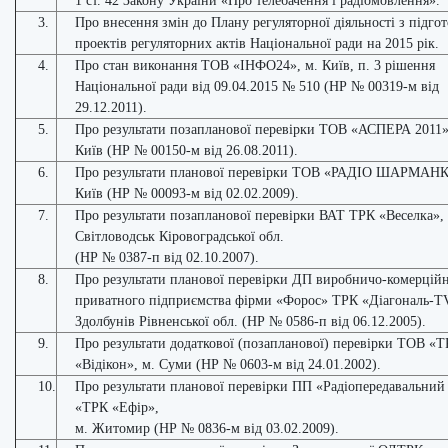
1 ст. 42 Закону України «Про телебачення і радіомовлення».
3.
Про внесення змін до Плану регуляторної діяльності з підго
проектів регуляторних актів Національної ради на 2015 рік.
4.
Про стан виконання ТОВ «ІНФО24», м. Київ, п. 3 рішення
Національної ради від 09.04.2015 № 510 (НР № 00319-м від
29.12.2011).
5.
Про результати позапланової перевірки ТОВ «АСПЕРА 2011»
Київ (НР № 00150-м від 26.08.2011).
6.
Про результати планової перевірки ТОВ «РАДІО ШАРМАНК
Київ (НР № 00093-м від 02.02.2009).
7.
Про результати позапланової перевірки ВАТ ТРК «Веселка», 
Світловодськ Кіровоградської обл.
(НР № 0387-п від 02.10.2007).
8.
Про результати планової перевірки ДП виробничо-комерцій
приватного підприємства фірми «Форос» ТРК «Діагональ-TV
Здолбунів Рівненської обл. (НР № 0586-п від 06.12.2005).
9.
Про результати додаткової (позапланової) перевірки ТОВ «
«Відікон», м. Суми (НР № 0603-м від 24.01.2002).
10.
Про результати планової перевірки ПП «Радіопередавальний
«ТРК «Ефір»,
м. Житомир (НР № 0836-м від 03.02.2009).