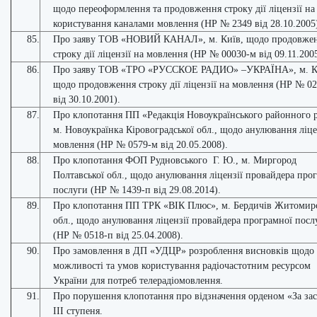
щодо переоформлення та продовження строку дії ліцензії на
користування каналами мовлення (НР № 2349 від 28.10.2005
85.
Про заяву ТОВ «НОВИЙ КАНАЛ», м. Київ, щодо продовже
строку дії ліцензії на мовлення (НР № 00030-м від 09.11.2005
86.
Про заяву ТОВ «ТРО «РУССКОЕ РАДИО» –УКРАЇНА», м. К
щодо продовження строку дії ліцензії на мовлення (НР № 0
від 30.10.2001).
87.
Про клопотання ПП «Редакція Новоукраїнського районного р
м. Новоукраїнка Кіровоградської обл., щодо анулювання ліце
мовлення (НР № 0579-м від 20.05.2008).
88.
Про клопотання ФОП Рудновського Г. Ю., м. Миргород
Полтавської обл., щодо анулювання ліцензії провайдера про
послуги (НР № 1439-п від 29.08.2014).
89.
Про клопотання ПП ТРК «ВІК Плюс», м. Бердичів Житомирс
обл., щодо анулювання ліцензії провайдера програмної посл
(НР № 0518-п від 25.04.2008).
90.
Про замовлення в ДП «УДЦР» розроблення висновків щодо
можливості та умов користування радіочастотним ресурсом
України для потреб телерадіомовлення.
91.
Про порушення клопотання про відзначення орденом «За за
ІІІ ступеня.