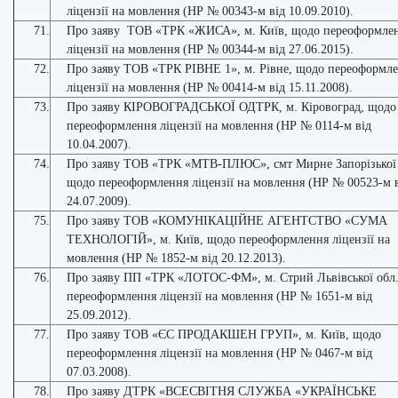
ліцензії на мовлення (НР № 00343-м від 10.09.2010).
71.
Про заяву ТОВ «ТРК «ЖИСА», м. Київ, щодо переоформле
ліцензії на мовлення (НР № 00344-м від 27.06.2015).
72.
Про заяву ТОВ «ТРК РІВНЕ 1», м. Рівне, щодо переоформл
ліцензії на мовлення (НР № 00414-м від 15.11.2008).
73.
Про заяву КІРОВОГРАДСЬКОЇ ОДТРК, м. Кіровоград, щодо
переоформлення ліцензії на мовлення (НР № 0114-м від
10.04.2007).
74.
Про заяву ТОВ «ТРК «МТВ-ПЛЮС», смт Мирне Запорізької 
щодо переоформлення ліцензії на мовлення (НР № 00523-м 
24.07.2009).
75.
Про заяву ТОВ «КОМУНІКАЦІЙНЕ АГЕНТСТВО «СУМА
ТЕХНОЛОГІЙ», м. Київ, щодо переоформлення ліцензії на
мовлення (НР № 1852-м від 20.12.2013).
76.
Про заяву ПП «ТРК «ЛОТОС-ФМ», м. Стрий Львівської обл.
переоформлення ліцензії на мовлення (НР № 1651-м від
25.09.2012).
77.
Про заяву ТОВ «ЄС ПРОДАКШЕН ГРУП», м. Київ, щодо
переоформлення ліцензії на мовлення (НР № 0467-м від
07.03.2008).
78.
Про заяву ДТРК «ВСЕСВІТНЯ СЛУЖБА «УКРАЇНСЬКЕ