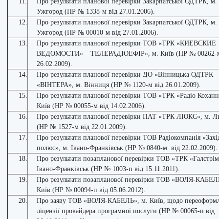
11.
Про результати планової перевірки Закарпатської ОДТРК, м.
Ужгород (НР № 1338-м від 27.01.2006).
12.
Про результати планової перевірки Закарпатської ОДТРК, м.
Ужгород (НР № 00010-м від 27.01.2006).
13.
Про результати планової перевірки ТОВ «ТРК «КИЕВСКИЕ
ВЕДОМОСТИ» – ТЕЛЕРАДІОЕФІР», м. Київ (НР № 00262-м
26.02.2009).
14.
Про результати планової перевірки ДО «Вінницька ОДТРК
«ВІНТЕРА», м. Вінниця (НР № 1120-м від 26.01.2009).
15.
Про результати планової перевірки ТОВ «ТРК «Радіо Коханн
Київ (НР № 00055-м від 14.02.2006).
16.
Про результати планової перевірки ПАТ «ТРК ЛЮКС», м. Л
(НР № 1527-м від 22.01.2009).
17.
Про результати планової перевірки ТОВ Радіокомпанія «Зах
полюс», м. Івано-Франківськ (НР № 0840-м від 22.02.2009).
18.
Про результати позапланової перевірки ТОВ «ТРК «Галстрім
Івано-Франківськ (НР № 1003-п від 15.11.2011).
19.
Про результати позапланової перевірки ТОВ «ВОЛЯ-КАБЕЛЬ
Київ (НР № 00094-п від 05.06.2012).
20.
Про заяву ТОВ «ВОЛЯ-КАБЕЛЬ», м. Київ, щодо переоформ
ліцензії провайдера програмної послуги (НР № 00065-п від