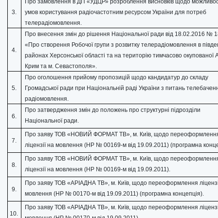
Про замовлення в ДП «УДЦР» розроблення висновків щодо можливос
3.
умов користування радіочастотним ресурсом України для потреб
телерадіомовлення.
Про внесення змін до рішення Національної ради від 18.02.2016 № 
«Про створення Робочої групи з розвитку телерадіомовлення в півд
4.
районах Херсонської області та на територію тимчасово окупованої 
Крим та м. Севастополя».
Про оголошення прийому пропозицій щодо кандидатур до складу
5.
Громадської ради при Національній раді України з питань телебаченн
радіомовлення.
Про затвердження змін до положень про структурні підрозділи
6.
Національної ради.
Про заяву ТОВ «НОВИЙ ФОРМАТ ТВ», м. Київ, щодо переоформленн
7.
ліцензії на мовлення (НР № 00169-м від 19.09.2011) (програмна конце
Про заяву ТОВ «НОВИЙ ФОРМАТ ТВ», м. Київ, щодо переоформленн
8.
ліцензії на мовлення (НР № 00169-м від 19.09.2011).
Про заяву ТОВ «АРІАДНА ТВ», м. Київ, щодо переоформлення ліцензі
9.
мовлення (НР № 00170-м від 19.09.2011) (програмна концепція).
Про заяву ТОВ «АРІАДНА ТВ», м. Київ, щодо переоформлення ліцензі
10.
мовлення (НР № 00170-м від 19.09.2011).