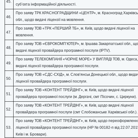
45.
суб’єкта інформаційної діяльності.
Про заяву ТРК КРАСНОГРАДЩИНИ «ЦЕНТР», м. Красноград Харківсь
46.
обл., щодо видачі ліцензії на мовлення.
Про заяву ТОВ «ТРК «ПЕРШИЙ ТБ», м. Київ, щодо видачі ліцензії на
47.
мовлення.
Про заяву ТОВ «ЄВРОКОМП’ЮТЕР», м. Іршава Закарпатської обл., щ
48.
видачі ліцензії провайдера програмної послуги (IPTV).
Про заяву ТЕЛЕКОМПАНІЇ «ЧОРНЕ МОРЕ» У ВИГЛЯДІ ТОВ, м. Одеса
49.
видачі ліцензії провайдера програмної послуги.
Про заяву ТОВ «СДС-СХІД», м. Слов’янськ Донецької обл., щодо вида
50.
ліцензії провайдера програмної послуги.
Про заяву ТОВ «КОНТЕНТ ТРЕЙДІНГ», м. Київ, щодо видачі ліцензії
51.
провайдера програмної послуги (м. Дергачі, смт Пісочин, с. Циркуни).
Про заяву ТОВ «КОНТЕНТ ТРЕЙДІНГ», м. Київ, щодо видачі ліцензії
52.
провайдера програмної послуги (смт Слобожанське Харківської обл.).
Про заяву ТОВ «КОНТЕНТ ТРЕЙДІНГ», м. Київ, щодо переоформленн
53.
ліцензії провайдера програмної послуги (НР № 00182-п від 22.07.2015
Київ і м. Бровари).