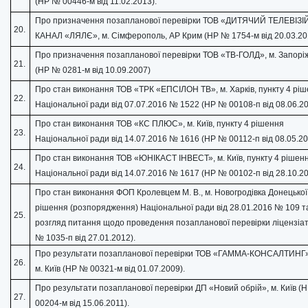
(НР № 00446-м від 11.02.2013).
Про призначення позапланової перевірки ТОВ «ДИТЯЧИЙ ТЕЛЕВІЗ
20.
КАНАЛ «ЛЯЛЄ», м. Сімферополь, АР Крим (НР № 1754-м від 20.03.20
Про призначення позапланової перевірки ТОВ «ТВ-ГОЛД», м. Запорі
21.
(НР № 0281-м від 10.09.2007)
Про стан виконання ТОВ «ТРК «ЕПСІЛОН ТВ», м. Харків, пункту 4 рі
22.
Національної ради від 07.07.2016 № 1522 (НР № 00108-п від 08.06.20
Про стан виконання ТОВ «КС ПЛЮС», м. Київ, пункту 4 рішення
23.
Національної ради від 14.07.2016 № 1616 (НР № 00112-п від 08.05.20
Про стан виконання ТОВ «ЮНІКАСТ ІНВЕСТ», м. Київ, пункту 4 рішен
24.
Національної ради від 14.07.2016 № 1617 (НР № 00102-п від 28.10.20
Про стан виконання ФОП Кролевцем М. В., м. Новогродівка Донецької 
рішення (розпорядження) Національної ради від 28.01.2016 № 109 т
25.
розгляд питання щодо проведення позапланової перевірки ліцензіа
№ 1035-п від 27.01.2012).
Про результати позапланової перевірки ТОВ «ГАММА-КОНСАЛТИНГ»
26.
м. Київ (НР № 00321-м від 01.07.2009).
Про результати позапланової перевірки ДП «Новий обрій», м. Київ (
27.
00204-м від 15.06.2011).