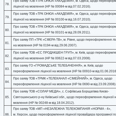
Про заяву ТОВ «ТРК ОНЮА «АКАДЕМІЯ», м. Одеса, щодо переофор
78.
ліцензії на мовлення (НР № 00084-м від 07.02.2016).
Про заяву ТОВ «ТРК ОНЮА «АКАДЕМІЯ», м. Одеса, щодо переофор
79.
ліцензії на мовлення (НР № 00100-м від 16.07.2010).
Про заяву ТОВ «ТРК ОНЮА «АКАДЕМІЯ», м. Одеса, щодо переофор
80.
ліцензії на мовлення (НР № 00101-м від 28.09.2011).
Про заяву ПП «ТРК «СФЕРА-ТВ», м. Рівне, щодо переоформлення ліц
81.
на мовлення (НР № 0194-м від 29.06.2007).
Про заяву ТОВ «ЄС ПРОДАКШЕН ГРУП», м. Київ, щодо переоформл
82.
ліцензії на мовлення (НР № 00622-м від 07.03.2008).
Про заяву ГО «ГРОМАДСЬКЕ ТЕЛЕБАЧЕННЯ», м. Київ, щодо
83.
переоформлення ліцензії на мовлення (НР № 00910-м від 01.06.2016
Про заяву ТОВ «ТРМК «ТЕЛЕКАНАЛ «СІМЕЙНИЙ», м. Одеса, щодо
84.
переоформлення ліцензії на мовлення (НР № 0690-м від 23.09.2008)
Про заяву ТОВ «СОЛАР МЕДІА», с. Софіївська Борщагівка Києво-
85.
Святошинського р-ну Київської обл., щодо переоформлення ліцензії 
мовлення (НР № 00248-м від 18.04.2012).
Про заяву ТОВ «МП «НЕЗАЛЕЖНА ТЕЛЕКОМПАНІЯ «НОРМА - 4»,
86.
м. Херсон, щодо переоформлення ліцензії провайдера програмної п