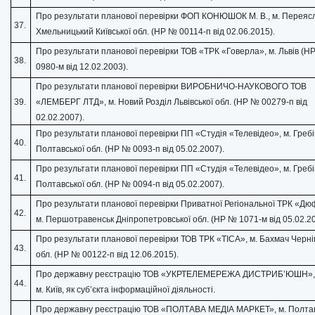
Про результати планової перевірки ФОП КОНЮШОК М. В., м. Переяс
37.
Хмельницький Київської обл. (НР № 00114-п від 02.06.2015).
Про результати планової перевірки ТОВ «ТРК «Говерла», м. Львів (Н
38.
0980-м від 12.02.2003).
Про результати планової перевірки ВИРОБНИЧО-НАУКОВОГО ТОВ
39.
«ЛЕМБЕРГ ЛТД», м. Новий Розділ Львівської обл. (НР № 00279-п від
02.02.2007).
Про результати планової перевірки ПП «Студія «Телевідео», м. Греб
40.
Полтавської обл. (НР № 0093-п від 05.02.2007).
Про результати планової перевірки ПП «Студія «Телевідео», м. Греб
41.
Полтавської обл. (НР № 0094-п від 05.02.2007).
Про результати планової перевірки Приватної Регіональної ТРК «Д
42.
м. Першотравенськ Дніпропетровської обл. (НР № 1071-м від 05.02.20
Про результати планової перевірки ТОВ ТРК «ТІСА», м. Бахмач Черніг
43.
обл. (НР № 00122-п від 12.06.2015).
Про державну реєстрацію ТОВ «УКРТЕЛЕМЕРЕЖА ДИСТРИБ’ЮШН»
44.
м. Київ, як суб’єкта інформаційної діяльності.
Про державну реєстрацію ТОВ «ПОЛТАВА МЕДІА МАРКЕТ», м. Полтав