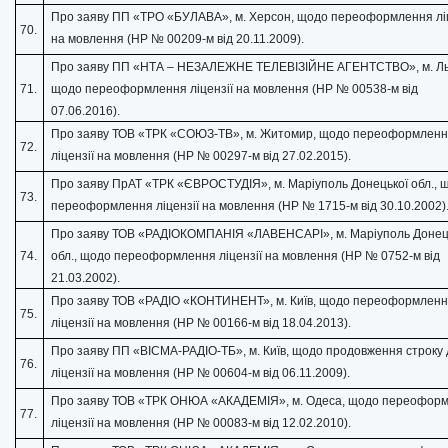
Про заяву ПП «ТРО «БУЛАВА», м. Херсон, щодо переоформлення ліц
70.
на мовлення (НР № 00209-м від 20.11.2009).
Про заяву ПП «НТА – НЕЗАЛЕЖНЕ ТЕЛЕВІЗІЙНЕ АГЕНТСТВО», м. Ль
71.
щодо переоформлення ліцензії на мовлення (НР № 00538-м від
07.06.2016).
Про заяву ТОВ «ТРК «СОЮЗ-ТВ», м. Житомир, щодо переоформлен
72.
ліцензії на мовлення (НР № 00297-м від 27.02.2015).
Про заяву ПрАТ «ТРК «ЄВРОСТУДІЯ», м. Маріуполь Донецької обл., 
73.
переоформлення ліцензії на мовлення (НР № 1715-м від 30.10.2002)
Про заяву ТОВ «РАДІОКОМПАНІЯ «ЛАВЕНСАРІ», м. Маріуполь Донец
74.
обл., щодо переоформлення ліцензії на мовлення (НР № 0752-м від
21.03.2002).
Про заяву ТОВ «РАДІО «КОНТИНЕНТ», м. Київ, щодо переоформлен
75.
ліцензії на мовлення (НР № 00166-м від 18.04.2013).
Про заяву ПП «ВІСМА-РАДІО-ТБ», м. Київ, щодо продовження строку д
76.
ліцензії на мовлення (НР № 00604-м від 06.11.2009).
Про заяву ТОВ «ТРК ОНЮА «АКАДЕМІЯ», м. Одеса, щодо переофор
77.
ліцензії на мовлення (НР № 00083-м від 12.02.2010).