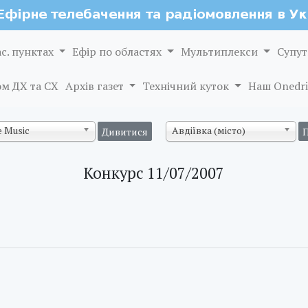
ас. пунктах
Ефір по областях
Мультиплекси
Супут
м ДХ та СХ
Архів газет
Технічний куток
Наш Onedri
 Music
Авдіївка (місто)
Конкурс 11/07/2007