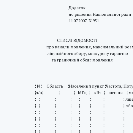
Додаток
до рішення Національної ради
11.07.2007 N 951
СТИСЛI ВIДОМОСТI
про канали мовлення, максимальний роз
ліцензійного збору, конкурсну гарантію
та граничний обсяг мовлення
-------------------------------------------------------
¦ N ¦ Область ¦Населений пункт ¦Частота,¦Пот
¦з/п¦ ¦ ¦ МГц ¦ кВт ¦ антени ¦ мовленн
¦ ¦ ¦ ¦ ¦ ¦ ¦ ¦ ліцензійного
¦ ¦ ¦ ¦ ¦ ¦ ¦ ¦ збору, грн.
¦ ¦ ¦ ¦ ¦ ¦ ¦ ¦ ¦ мал
¦ ¦ ¦ ¦ ¦ ¦ ¦ ¦ ¦ роз
¦ ¦ ¦ ¦ ¦ ¦ ¦ ¦ ¦ ліц
¦ ¦ ¦ ¦ ¦ ¦ ¦ ¦ ¦ йн