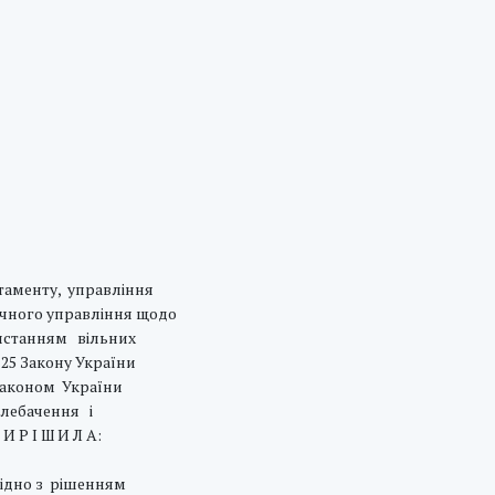
аменту, управління
ічного управління щодо
станням вільних
25 Закону України
 Законом України
лебачення і
И Р I Ш И Л А:
гідно з рішенням