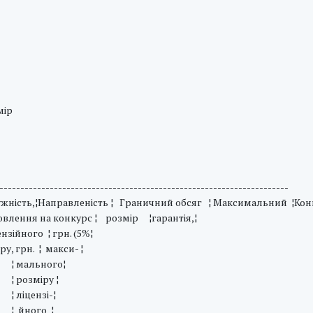
мір
---------------------------------------------------------------------
ужність,¦Направленість ¦ Граничний обсяг ¦ Максимальний ¦Кон
я на конкурс ¦ розмір ¦гарантія,¦
 ¦ грн. (5%¦
 ¦ макси- ¦
ьного¦
міру ¦
ензі-¦
ого ¦