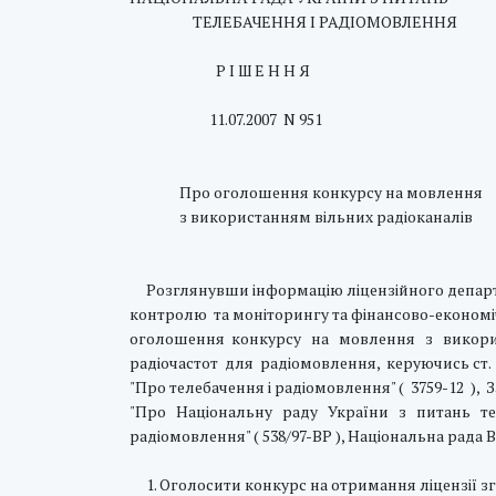
ТЕЛЕБАЧЕННЯ I РАДIОМОВЛЕННЯ
Р I Ш Е Н Н Я
11.07.2007 N 951
Про оголошення конкурсу на мовлення
з використанням вільних радіоканалів
Розглянувши інформацію ліцензійного департ
контролю та моніторингу та фінансово-економ
оголошення конкурсу на мовлення з викори
радіочастот для радіомовлення, керуючись ст. 
"Про телебачення і радіомовлення" ( 3759-12 ),
"Про Національну раду України з питань те
радіомовлення" ( 538/97-ВР ), Національна рада В 
1. Оголосити конкурс на отримання ліцензії з