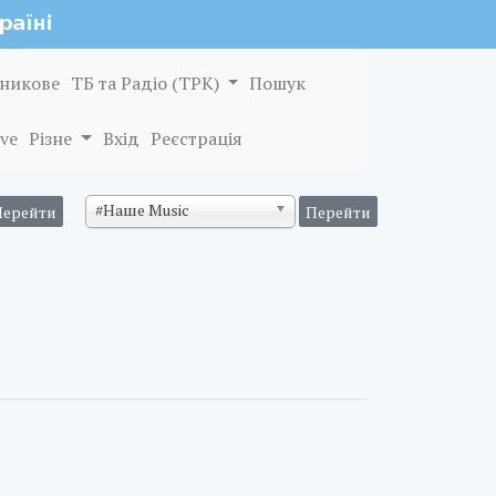
никове
ТБ та Радіо (ТРК)
Пошук
ve
Різне
Вхід
Реєстрація
#Наше Music