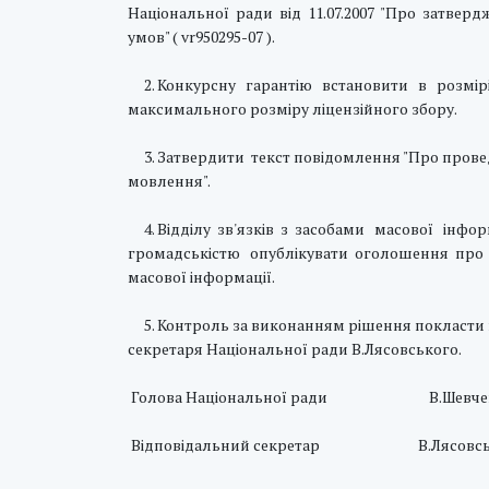
Національної ради від 11.07.2007 "Про затвер
умов" ( vr950295-07 ).
2. Конкурсну гарантію встановити в розмір
максимального розміру ліцензійного збору.
3. Затвердити текст повідомлення "Про прове
мовлення".
4. Відділу зв'язків з засобами масової інфор
громадськістю опублікувати оголошення про 
масової інформації.
5. Контроль за виконанням рішення покласти 
секретаря Національної ради В.Лясовського.
Голова Національної ради В.Шевче
Відповідальний секретар В.Лясовсь