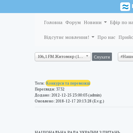
Головна
Форум
Новини
Ефір по н
Відсутнє мовлення!
Про нас
Прийо
106,1 FM Житомир (128 кб/с)
#Наше
Теги:
Конкурси та переможці
Перегляди: 3732
Додано: 2012-12-25 23:00:03 (admin)
Оновлено: 2018-12-17 20:13:28 (E.v.g.)
НАЦIОНАЛЬНА РАДА УКРАЇНИ З ПИТАНЬ