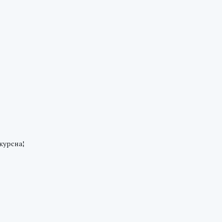
курсна¦