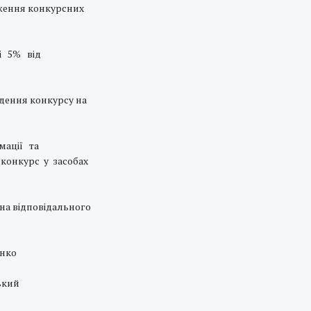
дження конкурсних
і 5% від
дення конкурсу на
мації та
конкурс у засобах
на відповідального
нко
кий