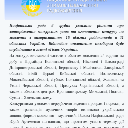
Національна рада 8 грудня ухвалила рішення про
затвердження конкурсних умов та оголошення конкурсу на
мовлення з використанням 16 вільних радіоканалів в 11
областях України. Відповідне оголошення незабаром буде
опубліковане в газеті «Голос України».
На конкурс виставлені частоти з обсягом мовлення 24 години на
добу в Підгайцях Волинської області, Нікополі і Павлограді
Дніпропетровської області, Бердянську і Мелітополі Запорізької
області, Білій Церкві Київської області, Вознесенську
Миколаївської області, Лубнах Полтавської області, Жашкові та
Умані Черкаської області, Прилуках Чернігівської області, а
також в обласних центрах: Кропивницькому, Миколаєві, Полтаві,
Сумах і Хмельницькому.
Конкурсними умовами передбачено ведення програм і передач, а
також трансляція музичних творів винятково українською
мовою, формат мовлення – музичний. Голова Національної ради
Юрій Артеменко наголосив, що протягом усього терміну дії
ліцензії мовлення має здійснюватися без зміни програмної