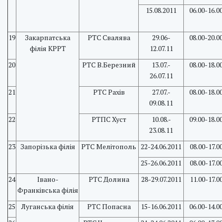
15.08.2011
06.00-16.0
19
Закарпатська
PTC Свалява
29.06-
08.00-20.0
філія КРРТ
12.07.11
20
РТС В.Березний
13.07.-
08.00-18.0
26.07.11
21
РТС Рахів
27.07.-
08.00-18.0
09.08.11
22
РТПС Хуст
10.08.-
09.00-18.0
23.08.11
23
Запорізька філія
РТС Мелітополь
22-24.06.2011
08.00-17.0
25-26.06.2011
08.00-17.0
24
Івано-
РТС Долина
28-29.07.2011
11.00-17.0
Франківська філія
25
Луганська філія
РТС Попасна
15-16.06.2011
06.00-14.0