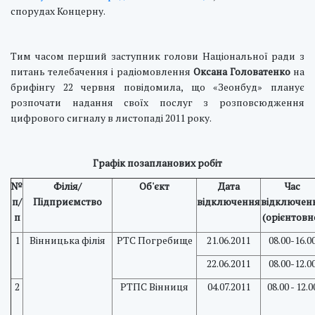
спорудах Концерну.
Тим часом перший заступник голови Національної ради з
питань телебачення і радіомовлення
Оксана Головатенко
на
брифінгу 22 червня повідомила, що «Зеонбуд» планує
розпочати надання своїх послуг з розповсюдження
цифрового сигналу в листопаді 2011 року.
Графік позапланових робіт
№
Філія/
Об'єкт
Дата
Час
п/
Підприємство
відключення
відключен
п
(орієнтовн
1
Вінницька філія
РТС Погребище
21.06.2011
08.00-16.0
22.06.2011
08.00-12.0
2
РТПС Вінниця
04.07.2011
08.00 - 12.0