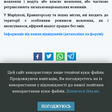
мовлення і ведуть або власне мовлення, або частково
ретранслюють загальнонаціональних мовників.
У Маріуполі, Краматорську та інших містах, які входить до
території з особливим режимом мовлення, як і
анонсувалося, ефірний аналог працює без змін.
Інформація від наших відвідувачів (детальніше на форумі)
Наші друзі та партнери:
Цей сайт використовує лише технічні куки-файли.
Продовжуючи навігацію, Ви погоджуєтесь на їх
використання у відповідності до нашої політики
використання куки-файлів.
Дізнатися більше.
<<
Ефірне телебачення та
>>
радіомовлення в Україні 2006-
ПОГОДЖУЮСЬ