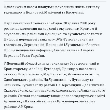
Найближчим часом планують покращити якість сигналу
телеканалу в Волновасі, Маріуполі та Бахмутівці.
Парламентський телеканал «Рада» 20 травня 2020 року
розпочав мовлення на кордоні з окупованим Кримом й
окупованими районами Донецької та Луганської областей.
Цифрові передавачі стандарту DVB-T2 встановлені на
телевежах у Херсонській, Донецькій і Луганській областях.
Про це повідомляє інформаційне управління Апарату
Верховної Ради України.
У Донецькій області сигнал телеканалу буде доступний в
Краматорську, Авдіївці, Вугледарі, Гірнику; у населених
пунктах Покровського, Мар’їнського, Ясинуватського та
Слов’янського районів. На Луганщині – у Луганську та
Станично-Луганському районі. На Херсонщині – для жителів
Скадовського, Каланчацького, Каховського та Чаплинського
районів. Сигнал телеканалу також розповсюджується в місті
Армянськ, у Джанкойському та Красноперекопському
районах АР Крим.