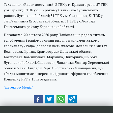
Телеканал «Рада» доступний: 8 ТВК у м. Краматорськ; 57 ТВК
у м. Гірник; 5 ТВК у с. Широкому Станично-Луганського
району Луганської області; 51 ТВК у м. Скадовськ; 51 ТВК у
смт. Чаплинка Херсонської області; 51 ТВК у с. Чонгарі
Генічеського району Херсонської області.
Нагадаємо, 20 лютого 2020 року Національна рада з питань
телебачення і радіомовлення видала парламентському
телеканалу «Рада» дозволи на тимчасове мовлення в містах
Волноваха, Гірник, Краматорськ Донецької області,
Бахмутівка, Комишуваха, Марківка, Підгорівка, Широке
Луганської області, Скадовськ, Чаплинка, Чонгар Херсонської
області. Член Нацради Сергій Костинський повідомив, що
«Рада» мовитиме в мережі цифрового ефірного телебачення
Концерну РРТ з 11 передавачів.
"Детектор Медіа"
Наші друзі та партнери: