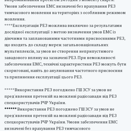
Умови забезпечення ЕМС визначені без врахування РЕЗ
тимчасового мовлення на територіях з особливим режимом
мовлення.
****Експлуатація РЕЗ можлива виключно за результатами
дослідної експлуатації з метою визначення умов ЕМС із
діючими та запланованими частотними присвоєннями РЕЗ,
що входять до складу мереж загальнонаціональних
мультиплексів, за умов не створення неприпустимого
завадового впливу на зазначені РЕЗ. При неможливості
забезпечення ЕМС, технічні характеристики РЕЗ можуть бути
скориговані, навіть до анулювання частотного присвоєння
та припинення експлуатації цього РЕЗ.
*****Використання РЕЗ погоджено ГШ ЗСУ за умов не
пред'явлення претензій на можливі радіозавади від РЕЗ
спецкористувачів РЧР України.
******
Використання РЕЗ погоджено ГШ ЗСУ за умов не
пред'явлення претензій на можливі радіозавади від РЕЗ
спецкористувачів РЧР України. Умови забезпечення ЕМС
визначені без врахування РЕЗ тимчасового