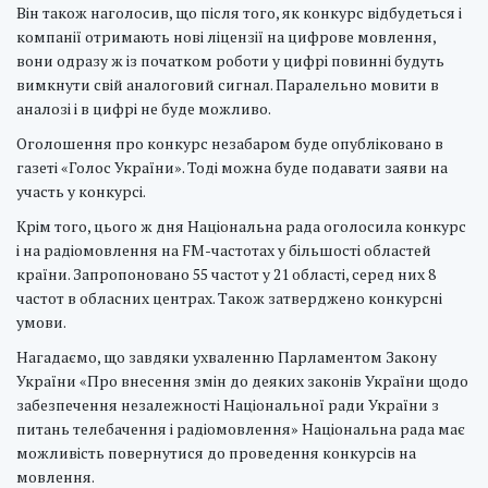
Він також наголосив, що після того, як конкурс відбудеться і
компанії отримають нові ліцензії на цифрове мовлення,
вони одразу ж із початком роботи у цифрі повинні будуть
вимкнути свій аналоговий сигнал. Паралельно мовити в
аналозі і в цифрі не буде можливо.
Оголошення про конкурс незабаром буде опубліковано в
газеті «Голос України». Тоді можна буде подавати заяви на
участь у конкурсі.
Крім того, цього ж дня Національна рада оголосила конкурс
і на радіомовлення на FM-частотах у більшості областей
країни. Запропоновано 55 частот у 21 області, серед них 8
частот в обласних центрах. Також затверджено конкурсні
умови.
Нагадаємо, що завдяки ухваленню Парламентом Закону
України «Про внесення змін до деяких законів України щодо
забезпечення незалежності Національної ради України з
питань телебачення і радіомовлення» Національна рада має
можливість повернутися до проведення конкурсів на
мовлення.