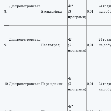
Дніпропетровська
41*
24 год
8.
Васильківка
(3
0,01
на доб
програми)
Дніпропетровська
47
24 год
9.
Павлоград
(3
0,01
на доб
програми)
47
10.
Дніпропетровська
Перещепине
(3
0,01
24 год
програми)
на доб
42*