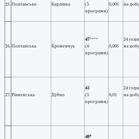
25.
Полтавська
Карлівка
(3
0,005
на доб
програми)
47
****
24 год
26.
Полтавська
Кременчук
(4
0,005
на доб
програми)
41
24 год
27.
Рівненська
Дубно
(3
0,01
на доб
програми)
48*