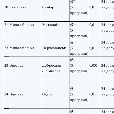
47*
24 год
20.
Львівська
Самбір
(3
0,01
на доб
програми)
21.
Миколаївська
Миколаїв
47
**
0,01
24 год
(3
на доб
програми)
42
24 год
22.
Миколаївська
Первомайськ
(3
0,01
на доб
програми)
48
23.
Одеська
Доброслав
(3
0,001
24 год
(Зоринове)
програми)
на доб
48
24 год
24.
Одеська
Одеса
(3
0,01
на доб
програми)
43
24 год