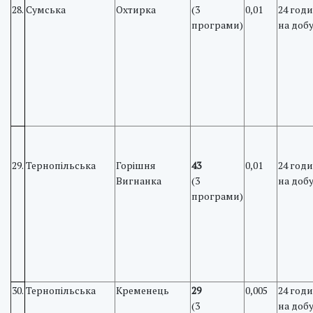
28.
Сумська
Охтирка
(3
0,01
24 год
програми)
на доб
29.
Тернопільська
Горішня
43
0,01
24 год
Вигнанка
(3
на доб
програми)
30.
Тернопільська
Кременець
29
0,005
24 год
(3
на доб