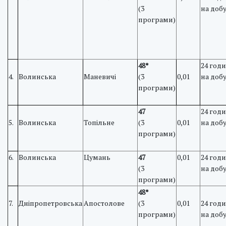
(3
на доб
програми)
48*
24 год
4.
Волинська
Маневичі
(3
0,01
на доб
програми)
47
24 год
5.
Волинська
Топільне
(3
0,01
на доб
програми)
6.
Волинська
Цумань
47
0,01
24 год
(3
на доб
програми)
48*
7.
Дніпропетровська
Апостолове
(3
0,01
24 год
програми)
на доб