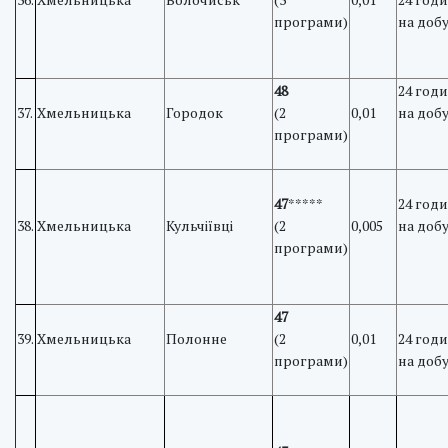
програми)
на доб
48
24 год
37.
Хмельницька
Городок
(2
0,01
на доб
програми)
47
*****
24 год
38.
Хмельницька
Кульчіївці
(2
0,005
на доб
програми)
47
39.
Хмельницька
Полонне
(2
0,01
24 год
програми)
на доб