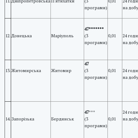
11.
Дніпропетровська
П'ятихатки
(3
0,01
24 год
програми)
на доб
47*******
12.
Донецька
Маріуполь
(3
0,01
24 год
програми)
на доб
47
13.
Житомирська
Житомир
(3
0,01
24 год
програми)
на доб
47
***
24 год
14.
Запорізька
Бердянськ
(3
0,01
на доб
програми)