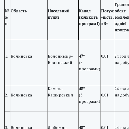
Грани
№
Область
Населений
Канал
Потуж
обсяг
з/
пункт
(кількість
-ність,
мовле
п
програм1)
кВт
однієї
прогр
1.
Волинська
Володимир-
47*
0,01
24 год
Волинський
(3
на доб
програми)
Камінь-
48*
24 год
2.
Волинська
Каширський
(3
0,01
на доб
програми)
3.
Волинська
Любомль
48*
0,01
24 год