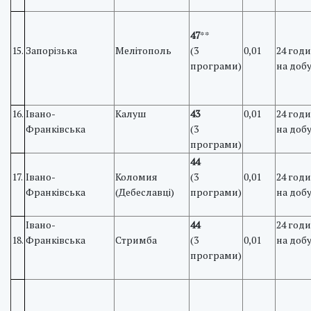
47
**
15.
Запорізька
Мелітополь
(3
0,01
24 год
програми)
на доб
16.
Івано-
Калуш
43
0,01
24 год
Франківська
(3
на доб
програми)
44
17.
Івано-
Коломия
(3
0,01
24 год
Франківська
(Дебеславці)
програми)
на доб
Івано-
44
24 год
18.
Франківська
Стримба
(3
0,01
на доб
програми)