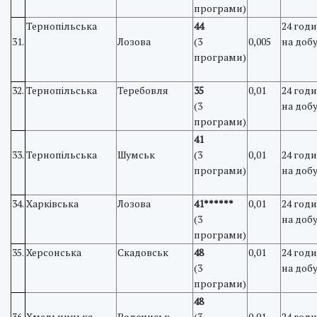
програми)
Тернопільська
44
24 год
31.
Лозова
(3
0,005
на доб
програми)
32.
Тернопільська
Теребовля
35
0,01
24 год
(3
на доб
програми)
41
33.
Тернопільська
Шумськ
(3
0,01
24 год
програми)
на доб
34.
Харківська
Лозова
41******
0,01
24 год
(3
на доб
програми)
35.
Херсонська
Скадовськ
48
0,01
24 год
(3
на доб
програми)
48
36.
Хмельницька
Волочиськ
(3
0,01
24 год