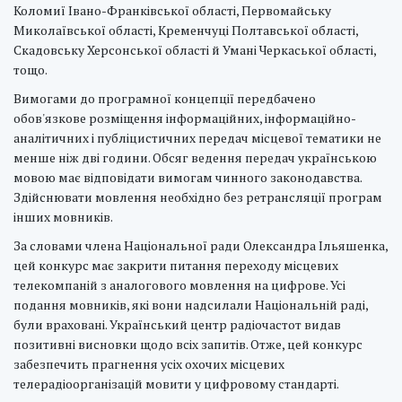
Коломиї Івано-Франківської області, Первомайську
Миколаївської області, Кременчуці Полтавської області,
Скадовську Херсонської області й Умані Черкаської області,
тощо.
Вимогами до програмної концепції передбачено
обов'язкове розміщення інформаційних, інформаційно-
аналітичних і публіцистичних передач місцевої тематики не
менше ніж дві години. Обсяг ведення передач українською
мовою має відповідати вимогам чинного законодавства.
Здійснювати мовлення необхідно без ретрансляції програм
інших мовників.
За словами члена Національної ради Олександра Ільяшенка,
цей конкурс має закрити питання переходу місцевих
телекомпаній з аналогового мовлення на цифрове. Усі
подання мовників, які вони надсилали Національній раді,
були враховані. Український центр радіочастот видав
позитивні висновки щодо всіх запитів. Отже, цей конкурс
забезпечить прагнення усіх охочих місцевих
телерадіоорганізацій мовити у цифровому стандарті.