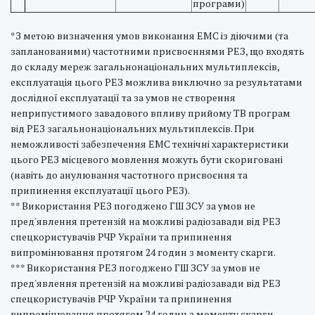
програми)
*З метою визначення умов виконання ЕМС із діючими (та
запланованими) частотними присвоєннями РЕЗ, що входять
до складу мереж загальнонаціональних мультиплексів,
експлуатація цього РЕЗ можлива виключно за результатами
дослідної експлуатації та за умов не створення
неприпустимого завадового впливу прийому ТВ програм
від РЕЗ загальнонаціональних мультиплексів. При
неможливості забезпечення ЕМС технічні характеристики
цього РЕЗ місцевого мовлення можуть бути скориговані
(навіть до анулювання частотного присвоєння та
припинення експлуатації цього РЕЗ).
** Використання РЕЗ погоджено ГШ ЗСУ за умов не
пред'явлення претензій на можливі радіозавади від РЕЗ
спецкористувачів РЧР України та припинення
випромінювання протягом 24 годин з моменту скарги.
*** Використання РЕЗ погоджено ГШ ЗСУ за умов не
пред'явлення претензій на можливі радіозавади від РЕЗ
спецкористувачів РЧР України та припинення
випромінювання протягом 24 годин з моменту скарги.