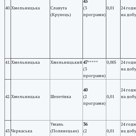
43
40.
Хмельницька
Славута
(3
0,01
24 год
(Крупець)
програми)
на доб
41.
Хмельницька
Хмельницький
47
*****
0,005
24 год
(3
на доб
програми)
40
24 год
42.
Хмельницька
Шепетівка
(2
0,01
на доб
програми)
Умань
36
24 год
43.
Черкаська
(Полянецьке)
(2
0,01
на доб