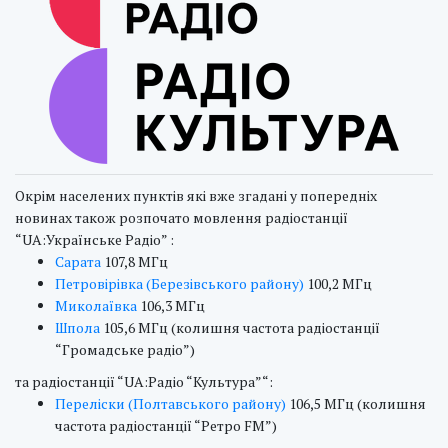
Окрім населених пунктів які вже згадані у попередніх
новинах також розпочато мовлення радіостанції
“UA:Українське Радіо” :
Сарата
107,8 МГц
Петровірівка (Березівського району)
100,2 МГц
Миколаївка
106,3 МГц
Шпола
105,6 МГц (колишня частота радіостанції
“Громадське радіо”)
та радіостанції “UA:Радіо “Культура”“:
Переліски (Полтавського району)
106,5 МГц (колишня
частота радіостанції “Ретро FM”)