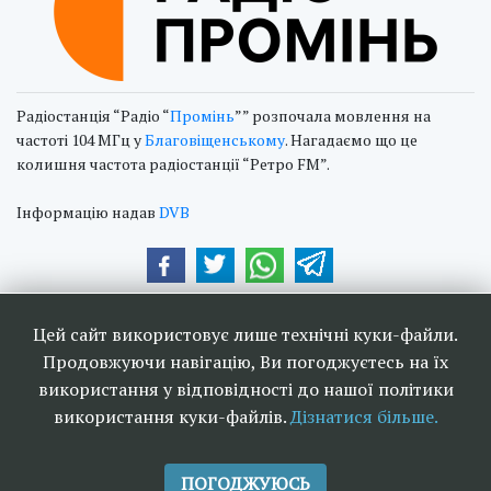
Радіостанція “Радіо “
Промінь
”” розпочала мовлення на
частоті 104 МГц у
Благовіщенському
. Нагадаємо що це
колишня частота радіостанції “Ретро FM”.
Інформацію надав
DVB
Наші друзі та партнери:
Цей сайт використовує лише технічні куки-файли.
Продовжуючи навігацію, Ви погоджуєтесь на їх
використання у відповідності до нашої політики
використання куки-файлів.
Дізнатися більше.
<<
Ефірне телебачення та
>>
радіомовлення в Україні 2006-
ПОГОДЖУЮСЬ