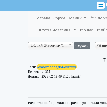
Головна
Форум
Новини
Ефір по н
Відсутнє мовлення!
Про нас
Прийо
106,1 FM Житомир (128 кб/с)
#Наше
Р
Теги:
Аналогове радіомовлення
Перегляди: 2351
Додано: 2023-02-18 09:51:20 (admin)
Радіостанція “Громадське радіо” розпочала мовл