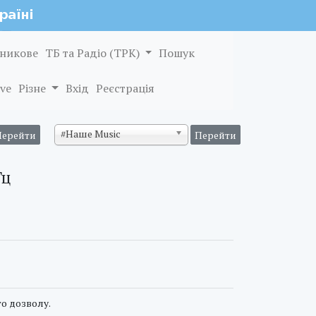
никове
ТБ та Радіо (ТРК)
Пошук
ve
Різне
Вхід
Реєстрація
#Наше Music
Гц
о дозволу.