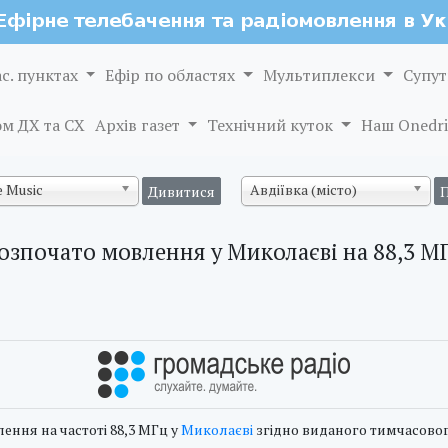
ас. пунктах
Ефір по областях
Мультиплекси
Супут
м ДХ та СХ
Архів газет
Технічний куток
Наш Onedri
 Music
Авдіївка (місто)
озпочато мовлення у Миколаєві на 88,3 М
ення на частоті 88,3 МГц у
Миколаєві
згідно виданого тимчасовог