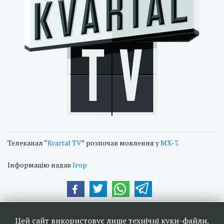
Телеканал “
Kvartal TV
” розпочав мовлення у
МХ-7
.
Інформацію надав
Ігор
Наші друзі та партнери:
Цей сайт використовує лише технічні куки-файли.