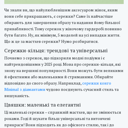
Чи знали ви, що найулюбленішим аксесуаром жінок, яким
вони себе прикрашають, є сережки? Саме їх найчастіше
обирають для завершення образу та надання йому більшої
привабливості. Тому сережок у жіночому гардеробі повинно
бути багато. Ну, як мінімум, 5 моделей на усі випадки життя.
Що ж це за мастхев сережки? Нумо розбиратися.
Сережки-кільця: трендові та універсальні
Почнемо з сережок, що підкорили модні подіуми і є
найтрендовішими у 2025 році. Мова про сережки-кільця, які
знову на вершині популярності. Вони можуть бути великими
й ефектними або маленькими й стриманими. Обирайте
відповідно до свого образу. Наприклад,
сережки конго
Minimal з діамантами
чудово поєднують сучасний стиль та
вишуканість.
Цвяшки: маленькі та елегантні
Ці маленькі сережки – справжній мастхев, що не змінюється
роками. Годі й шукати більш універсальні та витончені
прикраси! Вони підходять як до офісного стилю, так і до