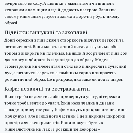
вечірнього виходу. А цвяшки з діамантами чи іншими
яскравими камінцями ще й додають настрою. Завдяки
своєму мінімалізму, пусети завжди доречні у будь-якому
образі.
Підвіски: вишукані та захопливі
Довгі сережки з підвісками створюють відчуття легкості та
витонченості. Вони мають гарний вигляд з сукнями або
топом з відкритими плечима. Нинішній асортимент підвісок
дає змогу підбирати їх відповідно до образу. Моделі з
геометричними елементами стильно підкреслять сучасний
лук, а витончені сережки з камінням гарно прикрасять
романтичний образ. Це прикраса, яка завжди додає шарм.
Кафи: незвичні та екстравагантні
Якщо треба виділитися або привернути увагу, ці сережки
точно треба взяти до уваги. Їхній незвичайний дизайн
завжди привертає увагу. Кафи можуть прикрашати не лише
мочку вуха, але й інші його частини. І це відкриває широкий
простір для експериментів. Вони можуть бути як
мінімалістичними, так і з розкішним декором –