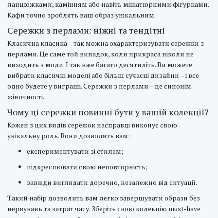
ланцюжками, камінням або навіть мініатюрними фігурками.
Кафи точно зроблять ваш образ унікальним.
Сережки з перлами: ніжні та тендітні
Класична класика – так можна охарактеризувати сережки з
перлами. Це саме той випадок, коли прикраса ніколи не
виходить з моди. І так вже багато десятиліть. Ви можете
вибрати класичні моделі або більш сучасні дизайни – і все
одно будете у виграші. Сережки з перлами – це синонім
жіночності.
Чому ці сережки повинні бути у вашій колекції?
Кожен з цих видів сережок насправді виконує свою
унікальну роль. Вони дозволять вам:
експериментувати зі стилем;
підкреслювати свою неповторність;
завжди виглядати доречно, незалежно від ситуації.
Такий набір дозволить вам легко завершувати образи без
нервувань та затрат часу. Зберіть свою колекцію must-have