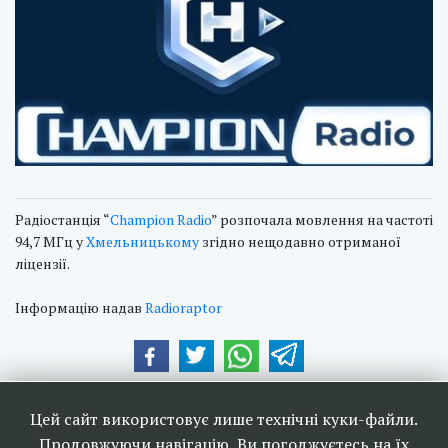
Радіостанція “
Champion Radio
” розпочала мовлення на частоті
94,7 МГц у
Хмельницькому
згідно нещодавно отриманої
ліцензії.
Інформацію надав
Radioraptor
Наші друзі та партнери:
Цей сайт використовує лише технічні куки-файли.
Продовжуючи навігацію, Ви погоджуєтесь на їх