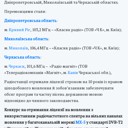
Дніпропетровській, Миколаївській та Черкаській областях.
Переможцями стали:
Дніпропетровська область
:
м.
Кривий Ріг
, 103,2 МГц – «Класик радіо» (ТОВ «Ч К», м. Київ);
Миколаївська область
:
м.
Миколаїв
, 106,4 МГц – «Класик радіо» (ТОВ «Ч К», м. Київ);
Черкаська область
:
м.
Черкаси
, 101,6 МГц – «Радіо магніт» (ТОВ
«Телерадіокомпанія «Магніт», м.
Канів
Черкаської обл.),
Радіостанції отримали ліцензії строком на 10 років із правом
цілодобового мовлення й зобов’язанням забезпечувати
обсяг програм та частку пісень державною мовою
відповідно до чинного законодавства.
Конкурс на отримання ліцензії на мовлення з
використанням радіочастотного спектра на вільних каналах
мовлення у багатоканальній мережі
МХ-5
у стандарті DVB-T2