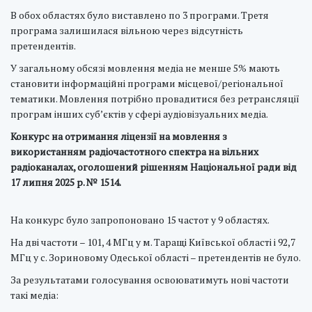
В обох областях було виставлено по 3 програми. Третя
програма залишилася вільною через відсутність
претендентів.
У загальному обсязі мовлення медіа не менше 5% мають
становити інформаційні програми місцевої/регіональної
тематики. Мовлення потрібно провадитися без ретрансляції
програм інших суб’єктів у сфері аудіовізуальних медіа.
Конкурс на отримання ліцензії на мовлення з
використанням радіочастотного спектра на вільних
радіоканалах, оголошений рішенням Національної ради від
17 липня 2025 р. № 1514.
На конкурс було запропоновано 15 частот у 9 областях.
На дві частоти – 101, 4 МГц у м. Таращі Київської області і 92,7
МГц у с. Зориновому Одеської області – претендентів не було.
За результатами голосування освоюватимуть нові частоти
такі медіа: