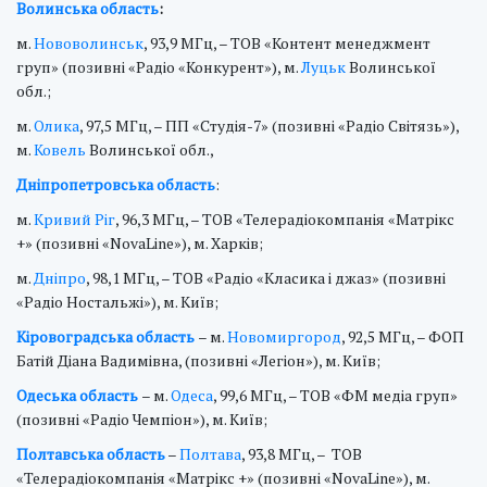
Волинська область
:
м.
Нововолинськ
, 93,9 МГц, – ТОВ «Контент менеджмент
груп» (позивні «Радіо «Конкурент»), м.
Луцьк
Волинської
обл.;
м.
Олика
, 97,5 МГц, – ПП «Студія-7» (позивні «Радіо Світязь»),
м.
Ковель
Волинської обл.,
Дніпропетровська область
:
м.
Кривий Ріг
, 96,3 МГц, – ТОВ «Телерадіокомпанія «Матрікс
+» (позивні «NovaLine»), м. Харків;
м.
Дніпро
, 98,1 МГц, – ТОВ «Радіо «Класика і джаз» (позивні
«Радіо Ностальжі»), м. Київ;
Кіровоградська область
– м.
Новомиргород
, 92,5 МГц, – ФОП
Батій Діана Вадимівна, (позивні «Легіон»), м. Київ;
Одеська область
– м.
Одеса
, 99,6 МГц, – ТОВ «ФМ медіа груп»
(позивні «Радіо Чемпіон»), м. Київ;
Полтавська область
–
Полтава
, 93,8 МГц, – ТОВ
«Телерадіокомпанія «Матрікс +» (позивні «NovaLine»), м.