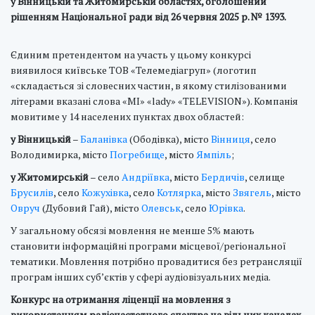
у Вінницькій та Житомирській областях, оголошений
рішенням Національної ради від 26 червня 2025 р. № 1393.
Єдиним претендентом на участь у цьому конкурсі
виявилося київське ТОВ «Телемедіагруп» (логотип
«складається зі словесних частин, в якому стилізованими
літерами вказані слова «MI» «lady» «TELEVISION»). Компанія
мовитиме у 14 населених пунктах двох областей:
у Вінницькій
–
Баланівка
(Ободівка), місто
Вінниця
, село
Володимирка, місто
Погребище
, місто
Ямпіль
;
у Житомирській
– село
Андріївка
, місто
Бердичів
, селище
Брусилів
, село
Кожухівка
, село
Котлярка
, місто
Звягель
, місто
Овруч
(Дубовий Гай), місто
Олевськ
, село
Юрівка
.
У загальному обсязі мовлення не менше 5% мають
становити інформаційні програми місцевої/регіональної
тематики. Мовлення потрібно провадитися без ретрансляції
програм інших суб’єктів у сфері аудіовізуальних медіа.
Конкурс на отримання ліценції на мовлення з
використанням радіочастотного спектра на вільних каналах