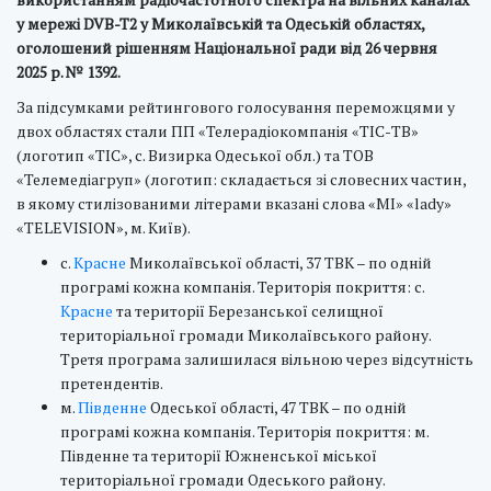
у мережі DVB-T2 у Миколаївській та Одеській областях,
оголошений рішенням Національної ради від 26
червня
2025 р. № 1392.
За підсумками рейтингового голосування переможцями у
двох областях стали ПП «Телерадіокомпанія «ТІС-ТВ»
(логотип «ТІС», с. Визирка Одеської обл.) та ТОВ
«Телемедіагруп» (логотип: складається зі словесних частин,
в якому стилізованими літерами вказані слова «MI» «lady»
«TELEVISION», м. Київ).
с.
Красне
Миколаївської області, 37 ТВК – по одній
програмі кожна компанія. Територія покриття: с.
Красне
та території Березанської селищної
територіальної громади Миколаївського району.
Третя програма залишилася вільною через відсутність
претендентів.
м.
Південне
Одеської області, 47 ТВК – по одній
програмі кожна компанія. Територія покриття: м.
Південне та території Южненської міської
територіальної громади Одеського району.