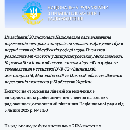
На засіданні 20 листопада Національна рада визначила
переможців чотирьох конкурсів на мовлення. Для участі були
подані заяви від 24 суб’єктів у сфері медіа. Регулятор
розподілив FM-частоти у Дніпропетровській, Миколаївській,
Черкаській та інших областях, а також ліцензії на цифрове
телемовлення у стандарті DVB-T2 у Вінницькій,
Житомирській, Миколаївській та Одеській областях. Загалом
переможців визначено у 12 областях України.
Конкурс на отримання ліцензії на мовлення з
використанням радіочастотного спектра на вільних
радіоканалах, оголошений рішенням Національної ради від
3 липня 2025 р. № 1450.
На радіоконкурс було виставлено 3 FM-частоти у