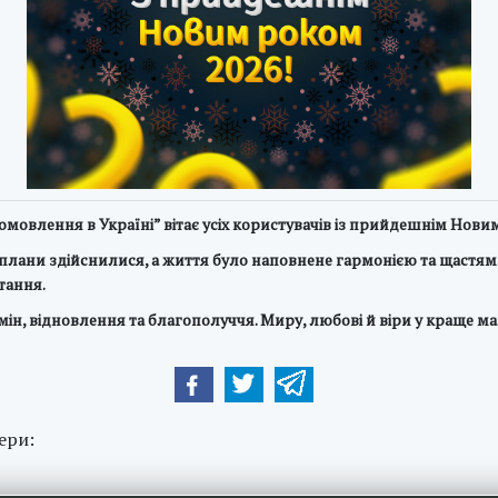
іомовлення в Україні” вітає усіх користувачів із прийдешнім Нов
та плани здійснилися, а життя було наповнене гармонією та щастям
ітання.
змін, відновлення та благополуччя. Миру, любові й віри у краще м
ери: