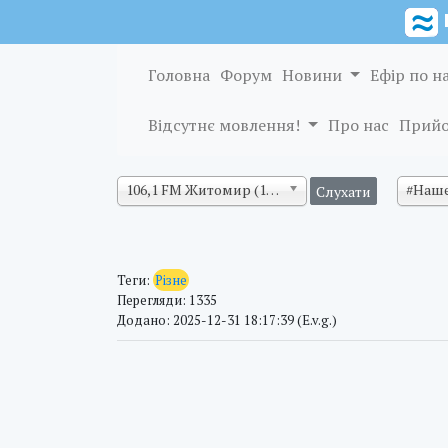
Головна
Форум
Новини
Ефір по н
Відсутнє мовлення!
Про нас
Прийо
106,1 FM Житомир (128 кб/с)
#Наше
Теги:
Різне
Перегляди: 1335
Додано: 2025-12-31 18:17:39 (E.v.g.)