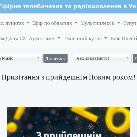
ас. пунктах
Ефір по областях
Мультиплекси
Супут
м ДХ та СХ
Архів газет
Технічний куток
Наш Onedri
 Music
Авдіївка (місто)
Привітання з прийдешнім Новим роком!