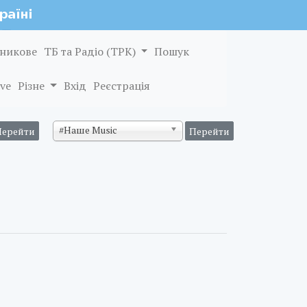
никове
ТБ та Радіо (ТРК)
Пошук
ve
Різне
Вхід
Реєстрація
#Наше Music