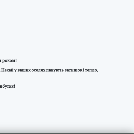
им роком!
. Нехай у ваших оселях панують затишок і тепло,
айбутнє!