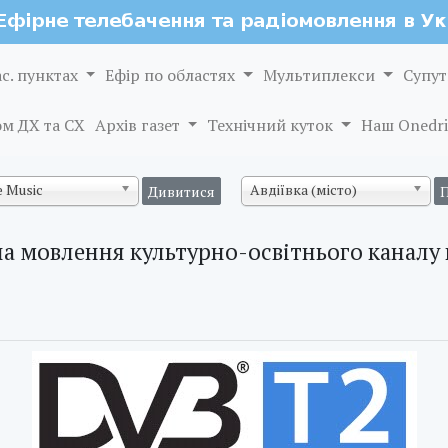
ас. пунктах
Ефір по областях
Мультиплекси
Супут
м ДХ та СХ
Архів газет
Технічний куток
Наш Onedri
 Music
Авдіївка (місто)
а мовлення культурно-освітнього каналу