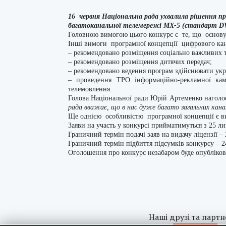
16 червня Національна рада ухвалила рішення пр
багатоканальної телемережі МХ-5 (стандарт DVB
Головною вимогою цього конкурс є те, що основу 
Інші вимоги програмної концепції цифрового кан
– рекомендовано розміщення соціально важливих
– рекомендовано розміщення дитячих передач;
– рекомендовано ведення програм здійснювати ук
– проведення ТРО інформаційно-рекламної камп
телемовлення.
Голова Національної ради Юрій Артеменко наголо
рада вважає, що в нас дуже багато загальних канал
Ще однією особливістю програмної концепції є в
Заяви на участь у конкурсі прийматимуться з 25 лип
Граничний термін подачі заяв на видачу ліцензії – 
Граничний термін підбиття підсумків конкурсу – 2
Оголошення про конкурс незабаром буде опублікова
Наші друзі та партн