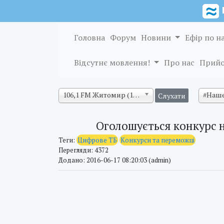
Головна
Форум
Новини
Ефір по н
Відсутнє мовлення!
Про нас
Прийо
106,1 FM Житомир (128 кб/с)
#Наше
Оголошується конкурс н
Теги:
Цифрове ТБ
Конкурси та переможці
Перегляди: 4372
Додано: 2016-06-17 08:20:03 (admin)