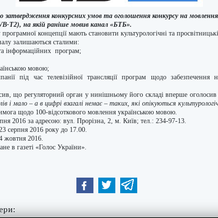
о затвердження конкурсних умов та оголошення конкурсу на мовлення 
-T2), на якій раніше мовив канал «БТБ».
програмної концепції мають становити культурологічні та просвітницьк
алу залишаються сталими:
 та інформаційних програм;
раїнською мовою;
анії під час телевізійної трансляції програм щодо забезпечення 
сив, що регуляторний орган у нинішньому його складі вперше оголосив
ів і мало – а в цифрі взагалі немає – таких, які опікуються культуроло
имога щодо 100-відсоткового мовлення українською мовою.
ня 2016 за адресою: вул. Прорізна, 2, м. Київ; тел.: 234-97-13.
23 серпня 2016 року до 17.00.
4 жовтня 2016.
не в газеті «Голос України».
ери: