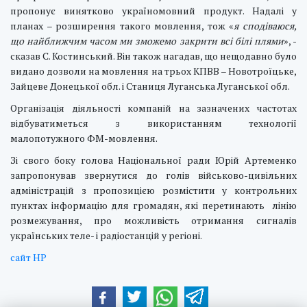
пропонує винятково україномовний продукт. Надалі у
планах – розширення такого мовлення, тож «
я сподіваюся,
що найближчим часом ми зможемо закрити всі білі плями
», -
сказав С. Костинський. Він також нагадав, що нещодавно було
видано дозволи на мовлення на трьох КПВВ – Новотроїцьке,
Зайцеве Донецької обл. і Станиця Луганська Луганської обл.
Організація діяльності компаній на зазначених частотах
відбуватиметься з використанням технології
малопотужного ФМ-мовлення.
Зі свого боку голова Національної ради Юрій Артеменко
запропонував звернутися до голів військово-цивільних
адміністрацій з пропозицією розмістити у контрольних
пунктах інформацію для громадян, які перетинають лінію
розмежування, про можливість отримання сигналів
українських теле- і радіостанцій у регіоні.
сайт НР