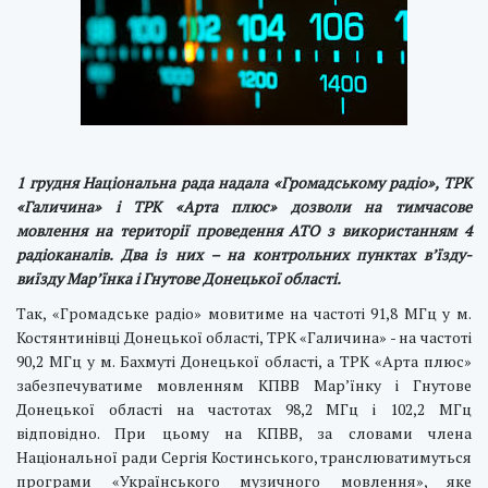
1 грудня Національна рада надала «Громадському радіо», ТРК
«Галичина» і ТРК «Арта плюс» дозволи на тимчасове
мовлення на території проведення АТО з використанням 4
радіоканалів. Два із них – на контрольних пунктах в’їзду-
виїзду Мар’їнка і Гнутове Донецької області.
Так, «Громадське радіо» мовитиме на частоті 91,8 МГц у м.
Костянтинівці Донецької області, ТРК «Галичина» - на частоті
90,2 МГц у м. Бахмуті Донецької області, а ТРК «Арта плюс»
забезпечуватиме мовленням КПВВ Мар’їнку і Гнутове
Донецької області на частотах 98,2 МГц і 102,2 МГц
відповідно. При цьому на КПВВ, за словами члена
Національної ради Сергія Костинського, транслюватимуться
програми «Українського музичного мовлення», яке