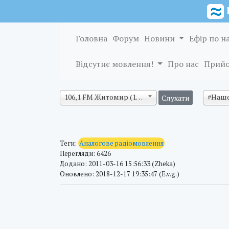
Головна
Форум
Новини
Ефір по н
Відсутнє мовлення!
Про нас
Прийо
106,1 FM Житомир (128 кб/с)
#Наше
Теги:
Аналогове радіомовлення
Перегляди: 6426
Додано: 2011-03-16 15:56:33 (Zheka)
Оновлено: 2018-12-17 19:35:47 (E.v.g.)