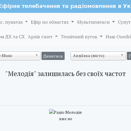
ас. пунктах
Ефір по областях
Мультиплекси
Супут
м ДХ та СХ
Архів газет
Технічний куток
Наш Onedri
 Music
Авдіївка (місто)
"Мелодія" залишилась без своїх частот
вже не