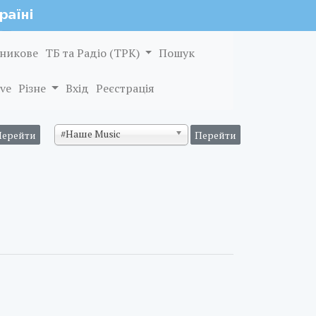
никове
ТБ та Радіо (ТРК)
Пошук
ve
Різне
Вхід
Реєстрація
#Наше Music