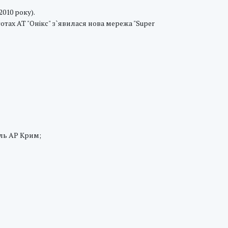
010 року).
отах АТ "Онікс" з`явилася нова мережа "Super
оль АР Крим;