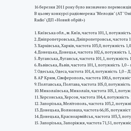
16 березня 2011 року було визначено переможців
В цьому конкурсі радіомережа "Мелодія" (АТ "Оні
Radio" (ДП «Новий обрій»)
1. Київська обл., м. Київ, частота 101,1, потужніст
2. Дніпропетровська, Дніпропетровськ, частота 10
3. Харківська, Харків, частота 103,0, потужність 1,
4. Донецька, Донецьк, частота 102,6, потужність 1
5. Луганська, Луганськ, частота 101,1, потужність 
6. Львівська, Львів, частота 101,1, потужність 1
7. Одеська, Одеса, частота 101,4, потужність 1,0 – 
8. АР Крим, Сімферополь, частота 100,6, потужн
9. Полтавська, Полтава, частота 105,0, потужніс
10. Миколаївська, Миколаїв, частота 105,1, потужн
11. Херсонська, Херсон, частота 104,4, потужність 
12. Запорізька, Мелітополь, частота 103,2, потужні
13. Донецька, Волноваха, частота 66,05, потужніст
14. Донецька, Красноармійськ, частота 103,3, поту
15. Запорізька, Запоріжжя, частота 71,51, потужніс