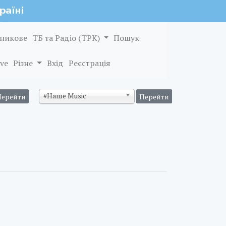
никове
ТБ та Радіо (ТРК)
Пошук
ve
Різне
Вхід
Реєстрація
#Наше Music