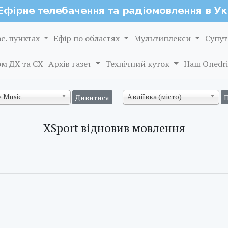
ас. пунктах
Ефір по областях
Мультиплекси
Супут
м ДХ та СХ
Архів газет
Технічний куток
Наш Onedri
 Music
Авдіївка (місто)
XSport відновив мовлення