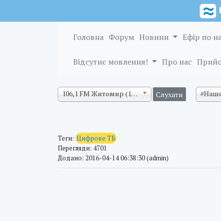
Головна
Форум
Новини
Ефір по н
Відсутнє мовлення!
Про нас
Прийо
106,1 FM Житомир (128 кб/с)
#Наше
Теги:
Цифрове ТБ
Перегляди: 4701
Додано: 2016-04-14 06:38:30 (admin)