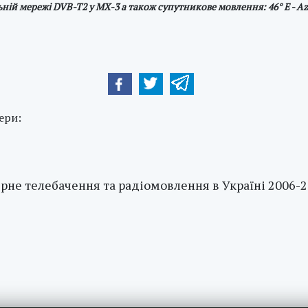
ій мережі DVB-T2 у МХ-3 а також супутникове мовлення: 46° E - Azer
ери:
рне телебачення та радіомовлення в Україні 2006-