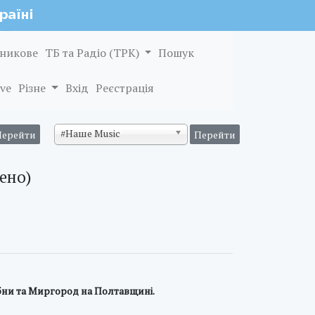
никове
ТБ та Радіо (ТРК)
Пошук
ve
Різне
Вхід
Реєстрація
#Наше Music
ено)
бни та Миргород на Полтавщині.