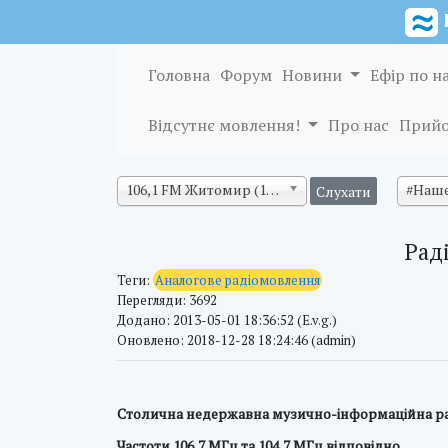
Головна
Форум
Новини
Ефір по н
Відсутнє мовлення!
Про нас
Прийо
106,1 FM Житомир (128 кб/с)
#Наше
Рад
Теги:
Аналогове радіомовлення
Перегляди: 3692
Додано: 2013-05-01 18:36:52 (E.v.g.)
Оновлено: 2018-12-28 18:24:46 (admin)
Столична недержавна музично-інформаційна рад
Частоти 106,7 МГц та 104,7 МГц відповідно.