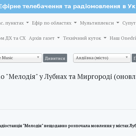
ас. пунктах
Ефір по областях
Мультиплекси
Супут
м ДХ та СХ
Архів газет
Технічний куток
Наш Onedri
 Music
Авдіївка (місто)
іо "Мелодія" у Лубнах та Миргороді (оновл
іостанція "Мелодія" нещодавно розпочала мовлення у містах Лу