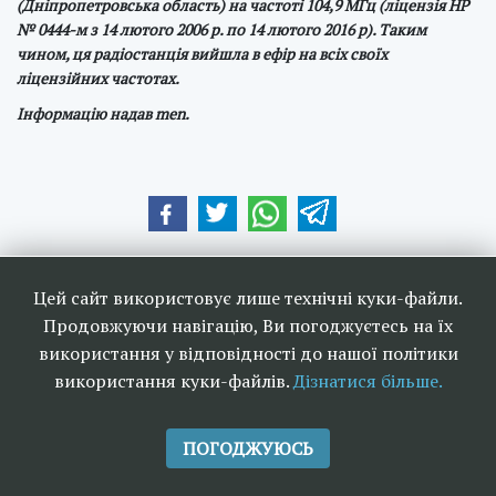
(Дніпропетровська область) на частоті 104,9 МГц (ліцензія НР
№ 0444-м з 14 лютого 2006 р. по 14 лютого 2016 р). Таким
чином, ця радіостанція вийшла в ефір на всіх своїх
ліцензійних частотах.
Інформацію надав men.
Наші друзі та партнери:
Цей сайт використовує лише технічні куки-файли.
Продовжуючи навігацію, Ви погоджуєтесь на їх
використання у відповідності до нашої політики
використання куки-файлів.
Дізнатися більше.
<<
Ефірне телебачення та
>>
радіомовлення в Україні 2006-
ПОГОДЖУЮСЬ
2026