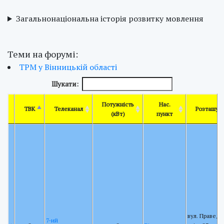
Загальнонаціональна історія розвитку мовлення
Теми на форумі:
ТРМ у Вінницькій області
Шукати:
Потужність
Нас.
ТВК
Телеканал
Розташув
(кВт)
пункт
вул. Праведн
7-ий