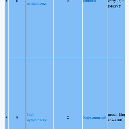
+
8
2
Вінниця
світу 23, щог
мультиплекс
КФКРРТ
7-ий
просп. Миру 
+
9
2
Хмельницький
мультиплекс
вежа ВФКРР