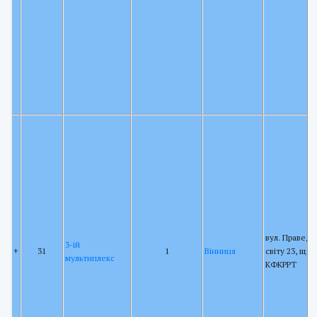
вул. Праведн
3-ій
+
31
1
Вінниця
світу 23, щог
мультиплекс
КФКРРТ