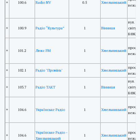
+
100.6
Radio NV
0.5
Хмельницький
вежа 
вул. П
+
100.9
Радіо “Культура”
1
Вінниця
світу 
КФКРР
просп.
+
101.2
Люкс FM
1
Хмельницький
вежа 
просп.
+
102.1
Радіо "Промінь"
1
Хмельницький
вежа 
вул. П
+
103.7
Радіо ТАКТ
1
Вінниця
світу 
КФКРР
просп.
+
104.6
Українське Радіо
1
Хмельницький
вежа 
Українське Радіо -
просп.
+
104.6
1
Хмельницький
Хмельницький
вежа 