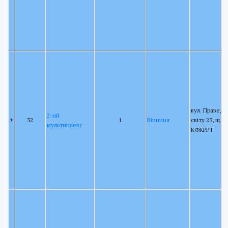
вул. Праведн
2-ий
+
32
1
Вінниця
світу 23, щог
мультиплекс
КФКРРТ