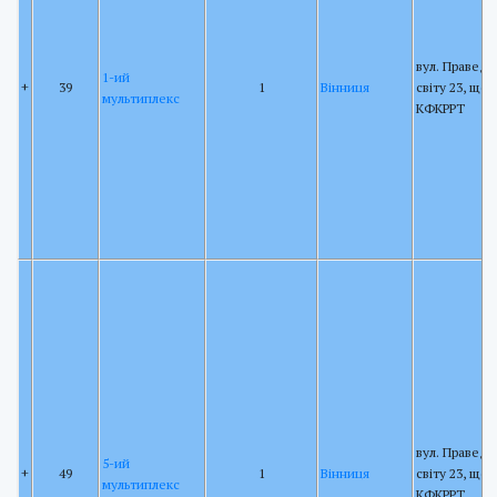
вул. Праведн
1-ий
+
39
1
Вінниця
світу 23, щог
мультиплекс
КФКРРТ
вул. Праведн
5-ий
+
49
1
Вінниця
світу 23, щог
мультиплекс
КФКРРТ