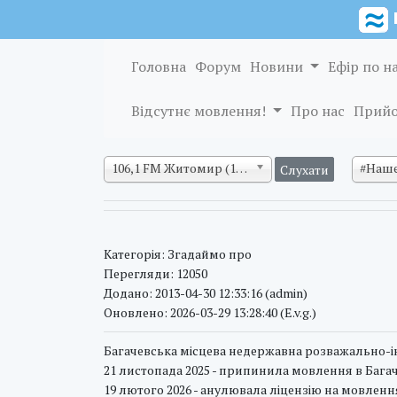
Головна
Форум
Новини
Ефір по н
Відсутнє мовлення!
Про нас
Прийо
106,1 FM Житомир (128 кб/с)
#Наше
Категорія: Згадаймо про
Перегляди: 12050
Додано: 2013-04-30 12:33:16 (admin)
Оновлено: 2026-03-29 13:28:40 (E.v.g.)
Багачевська місцева недержавна розважально-і
21 листопада 2025 - припинила мовлення в Бага
19 лютого 2026 - анулювала ліцензію на мовлення