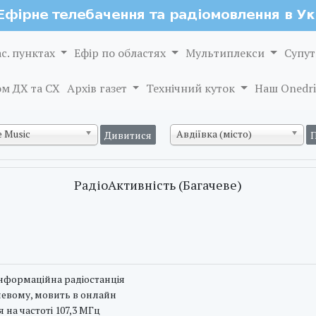
ас. пунктах
Ефір по областях
Мультиплекси
Супут
м ДХ та СХ
Архів газет
Технічний куток
Наш Onedri
 Music
Авдіївка (місто)
РадіоАктивність (Багачеве)
нформаційна радіостанція
чевому, мовить в онлайн
 на частоті 107,3 МГц