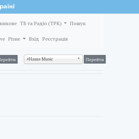
никове
ТБ та Радіо (ТРК)
Пошук
ve
Різне
Вхід
Реєстрація
#Наше Music