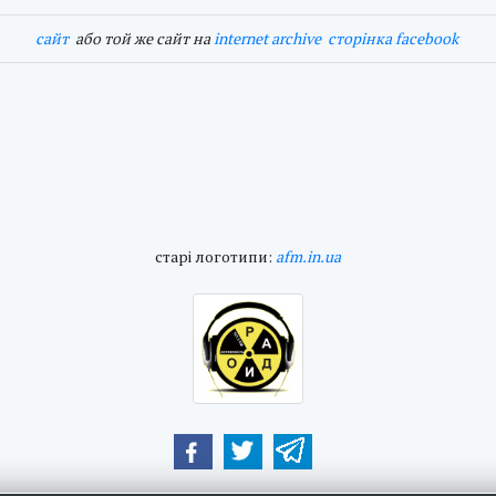
cайт
або той же сайт на
internet archive
сторінка facebook
cтарі логотипи:
afm.in.ua