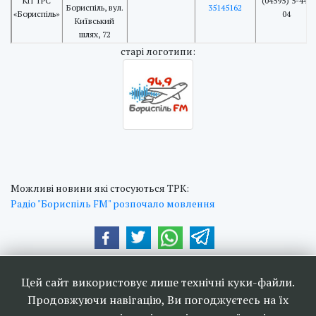
КП ТРС
(04595) 5-44-
Бориспіль, вул.
35145162
«Бориспіль»
04
Київський
шлях, 72
cтарі логотипи:
Можливі новини які стосуються ТРК:
Радіо "Бориспіль FM" розпочало мовлення
Наші друзі та партнери:
Цей сайт використовує лише технічні куки-файли.
Продовжуючи навігацію, Ви погоджуєтесь на їх