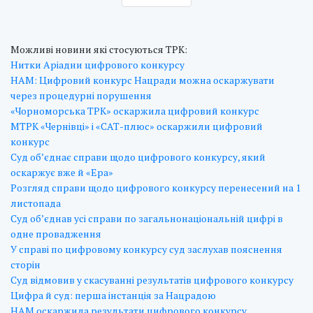
Можливі новини які стосуються ТРК:
Нитки Аріадни цифрового конкурсу
НАМ: Цифровий конкурс Нацради можна оскаржувати
через процедурні порушення
«Чорноморська ТРК» оскаржила цифровий конкурс
МТРК «Чернівці» і «САТ-плюс» оскаржили цифровий
конкурс
Суд об’єднає справи щодо цифрового конкурсу, який
оскаржує вже й «Ера»
Розгляд справи щодо цифрового конкурсу перенесений на 1
листопада
Суд об’єднав усі справи по загальнонаціональній цифрі в
одне провадження
У справі по цифровому конкурсу суд заслухав пояснення
сторін
Суд відмовив у скасуванні результатів цифрового конкурсу
Цифра й суд: перша інстанція за Нацрадою
НАМ оскаржила результати цифрового конкурсу