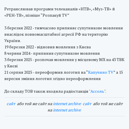
Ретранслював програми телеканалів «НТВ», «Муз-ТВ» й
«РЕН-ТВ», пізніше “Розпакуй TV”
3 березня 2022 - тимчасово припиняє супутникове мовлення
внаслідок повномасштабної агресії РФ на територію
України.
19 березня 2022 - відновив мовлення з Києва
8 червня 2024 - припинив супутникове мовлення
3 березня 2025 - розпочав мовлення у місцевому МХ на 43 ТВК
у Києві
21 серпня 2025 - переоформив логотип на “
Капучино TV
” а 15
вересня змінив логотип згідно переоформлення
До складу ТОВ також входила радіостанція "
Ассоль
".
cайт
або той же сайт на
internet archive
cайт
або той же сайт
на
internet archive