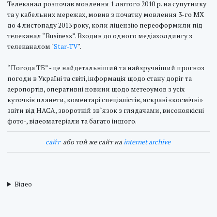
Телеканал розпочав мовлення 1 лютого 2010 р. на супутнику
та у кабельних мережах, мовив з початку мовлення 3-го МХ
до 4 листопаду 2013 року, коли ліцензію переоформили під
телеканал “Business”. Входив до одного медіахолдингу з
телеканалом "
Star-TV
".
“Погода ТБ” - це найдетальніший та найзручніший прогноз
погоди в Україні та світі, інформація щодо стану доріг та
аеропортів, оперативні новини щодо метеоумов з усіх
куточків планети, коментарі спеціалістів, яскраві «космічні»
звіти від НАСА, зворотній зв`язок з глядачами, високоякісні
фото-, відеоматеріали та багато іншого.
cайт
або той же сайт на
internet archive
Відео