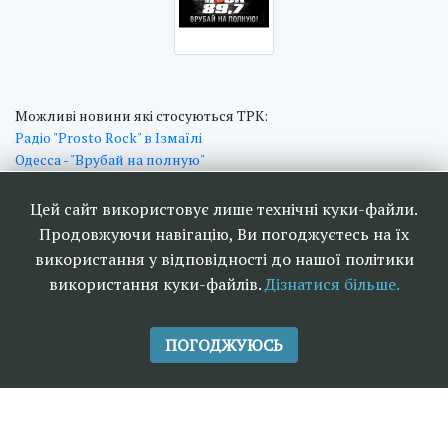
Можливі новини які стосуються ТРК:
Радіо "Prosto Rock" в Ізмаїлі
Одесса - "Врубай на полную"
"Європа Плюс" в Одесі
Цей сайт використовує лише технічні куки-файли.
Продовжуючи навігацію, Ви погоджуєтесь на їх
використання у відповідності до нашої політики
Наші друзі та партнери:
використання куки-файлів.
Дізнатися більше.
ПОГОДЖУЮСЬ
<<
Ефірне телебачення та
>>
радіомовлення в Україні 2006-