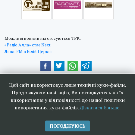
Можливі новини які стосуються ТРК:
«Радіо Алла» стає Next
Люкс FM в Білій Церкві
Наші друзі та партнери:
Цей сайт використовує лише технічні куки-файли.
Продовжуючи навігацію, Ви погоджуєтесь на їх
використання у відповідності до нашої політики
використання куки-файлів.
Дізнатися більше.
<<
Ефірне телебачення та
>>
радіомовлення в Україні 2006-
ПОГОДЖУЮСЬ
2026