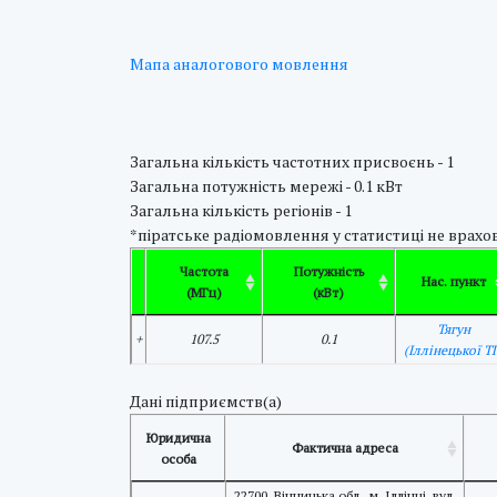
Мапа аналогового мовлення
Загальна кількість частотних присвоєнь - 1
Загальна потужність мережі - 0.1 кВт
Загальна кількість регіонів - 1
*піратське радіомовлення у статистиці не врахов
Частота
Потужність
Нас. пункт
(МГц)
(кВт)
Тягун
+
107.5
0.1
(Іллінецької ТГ
Дані підприємств(а)
Юридична
Фактична адреса
особа
22700, Вінницька обл., м. Іллінці, вул.