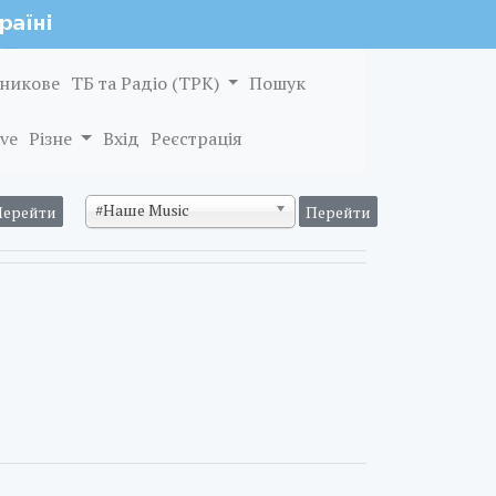
никове
ТБ та Радіо (ТРК)
Пошук
ve
Різне
Вхід
Реєстрація
#Наше Music