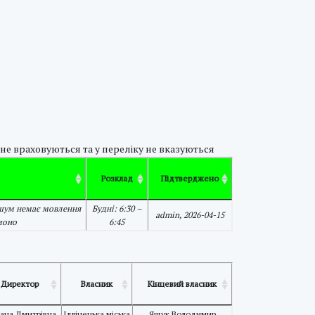
 не враховуються та у переліку не вказуються
Розклад
Підтверджено
шум немає мовлення
Будні: 6:30 –
admin, 2026-04-15
моно
6:45
Директор
Власник
Кінцевий власник
ана Дмитрівна
Іллінецька міська
Ящук Володимир