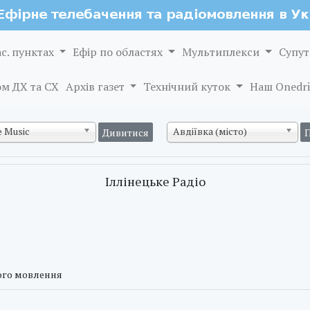
ас. пунктах
Ефір по областях
Мультиплекси
Супут
м ДХ та СХ
Архів газет
Технічний куток
Наш Onedri
 Music
Авдіївка (місто)
Іллінецьке Радіо
вого мовлення