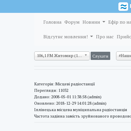
Головна
Форум
Новини
Ефір по н
Відсутнє мовлення!
Про нас
Прийо
106,1 FM Житомир (128 кб/с)
#Наше
Категорія: Місцеві радіостанції
Перегляди: 11032
Додано: 2008-05-01 11:38:58 (admin)
Оновлено: 2018-12-29 14:01:28 (admin)
Іллінецька місцева муніципальна радіостанція
Частота задіяна замість зруйнованого проводо