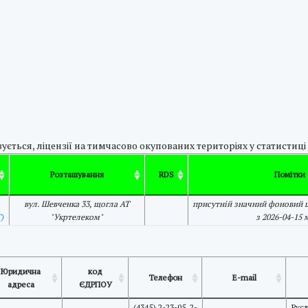
ується, ліцензії на тимчасово окупованих територіях у статистиці
Розташування
RDS
Помітки
вул. Шевченка 33, щогла АТ
присутній значний фоновий 
)
"Укртелеком"
з 2026-04-15 
Юридична
код
Телефон
E-mail
адреса
ЄДРПОУ
(4345) 2-23-05, 2-
Русл