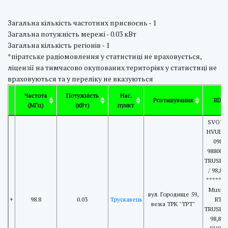
Загальна кількість частотних присвоєнь - 1
Загальна потужність мережі - 0.03 кВт
Загальна кількість регіонів - 1
*піратське радіомовлення у статистиці не враховується,
ліцензії на тимчасово окупованих територіях у статистиці не
враховуються та у переліку не вказуються
Частота
Потужність
Нас.
Розташування
RDS
(МГц)
(кВт)
пункт
SVOYA 
HVULYA
098 /
9880001
TRUSKV
/ 98,8F
***** P
Music 
вул. Городище 59,
+
98.8
0.03
Трускавець
RT:
вежа ТРК "ТРТ"
TRUSKV
98,8F