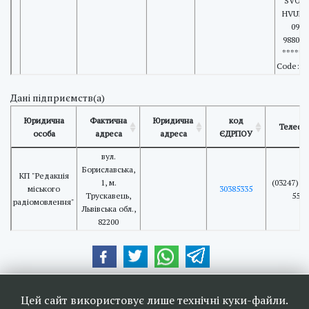
SVOY
HVULY
098
988000
***** P
Code: 6
Дані підприємств(а)
Юридична
Фактична
Юридична
код
Телефо
особа
адреса
адреса
ЄДРПОУ
вул.
Бориславська,
КП "Редакція
1, м.
(03247) 5-
міського
30385335
Трускавець,
55
радіомовлення"
Львівська обл.,
82200
Наші друзі та партнери:
Цей сайт використовує лише технічні куки-файли.