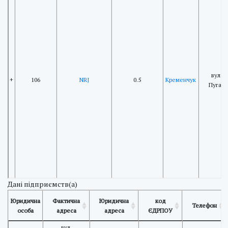
вул. 
+
106
NRJ
0.5
Кременчук
Пугачо
Дані підприємств(а)
Юридична
Фактична
Юридична
код
Телефон
особа
адреса
адреса
ЄДРПОУ
вул.