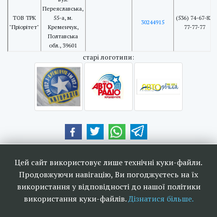
Переяславська,
ТОВ ТРК
55-а, м.
(536) 74-67-82,
30244915
"Пріорітет"
Кременчук,
77-77-77
Полтавська
обл., 39601
cтарі логотипи:
Наші друзі та партнери:
Цей сайт використовує лише технічні куки-файли.
Продовжуючи навігацію, Ви погоджуєтесь на їх
використання у відповідності до нашої політики
використання куки-файлів.
Дізнатися більше.
<<
Ефірне телебачення та
>>