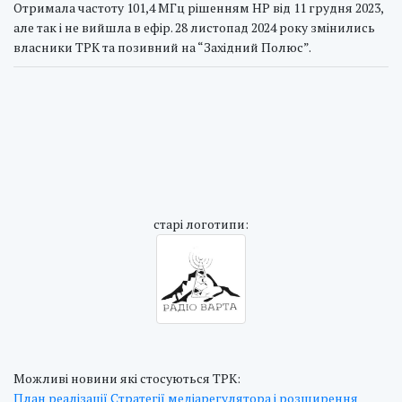
Отримала частоту 101,4 МГц рішенням НР від 11 грудня 2023,
але так і не вийшла в ефір. 28 листопад 2024 року змінились
власники ТРК та позивний на “Західний Полюс”.
cтарі логотипи:
Можливі новини які стосуються ТРК:
План реалізації Стратегії медіарегулятора і розширення