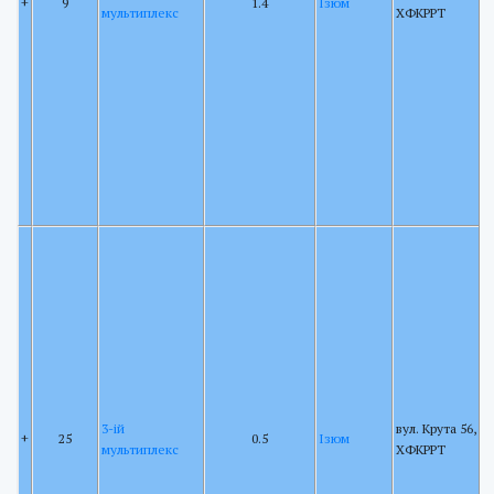
+
9
1.4
Ізюм
мультиплекс
ХФКРРТ
3-ій
вул. Крута 56, щ
+
25
0.5
Ізюм
мультиплекс
ХФКРРТ