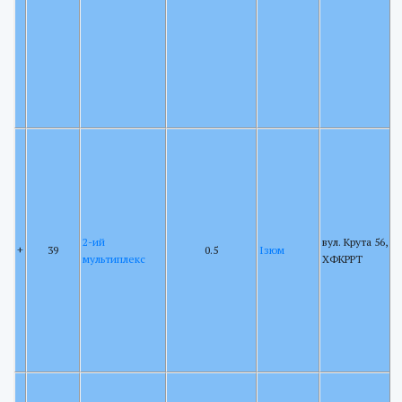
2-ий
вул. Крута 56, щ
+
39
0.5
Ізюм
мультиплекс
ХФКРРТ