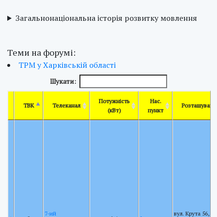
Загальнонаціональна історія розвитку мовлення
Теми на форумі:
ТРМ у Харківській області
Шукати:
Потужність
Нас.
ТВК
Телеканал
Розташуванн
(кВт)
пункт
7-ий
вул. Крута 56, щ